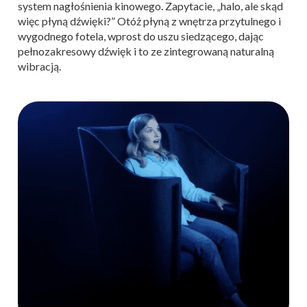
system nagłośnienia kinowego. Zapytacie, „halo, ale skąd
więc płyną dźwięki?” Otóż płyną z wnętrza przytulnego i
wygodnego fotela, wprost do uszu siedzącego, dając
pełnozakresowy dźwięk i to ze zintegrowaną naturalną
wibracją.