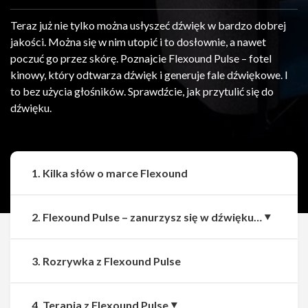
Teraz już nie tylko można usłyszeć dźwięk w bardzo dobrej
jakości. Można się w nim utopić i to dosłownie, a nawet
poczuć go przez skórę. Poznajcie Flexound Pulse – fotel
kinowy, który odtwarza dźwięk i generuje fale dźwiękowe. I
to bez użycia głośników. Sprawdźcie, jak przytulić się do
dźwięku.
1. Kilka słów o marce Flexound
2. Flexound Pulse – zanurzysz się w dźwięku…
3. Rozrywka z Flexound Pulse
Udostępnij
Udostępnij
4. Terapia z Flexound Pulse