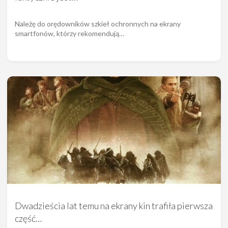
Należę do orędowników szkieł ochronnych na ekrany
smartfonów, którzy rekomendują…
Dwadzieścia lat temu na ekrany kin trafiła pierwsza
część…