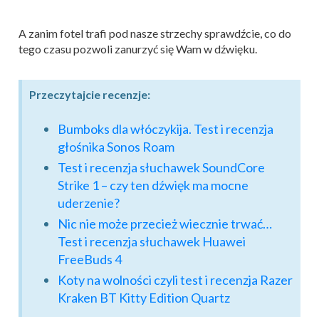
A zanim fotel trafi pod nasze strzechy sprawdźcie, co do
tego czasu pozwoli zanurzyć się Wam w dźwięku.
Przeczytajcie recenzje:
Bumboks dla włóczykija. Test i recenzja
głośnika Sonos Roam
Test i recenzja słuchawek SoundCore
Strike 1 – czy ten dźwięk ma mocne
uderzenie?
Nic nie może przecież wiecznie trwać…
Test i recenzja słuchawek Huawei
FreeBuds 4
Koty na wolności czyli test i recenzja Razer
Kraken BT Kitty Edition Quartz