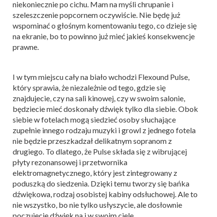
niekoniecznie po cichu. Mam na myśli chrupanie i
szeleszczenie popcornem oczywiście. Nie będę już
wspominać o głośnym komentowaniu tego, co dzieje się
na ekranie, bo to powinno już mieć jakieś konsekwencje
prawne.
I w tym miejscu cały na biało wchodzi Flexound Pulse,
który sprawia, że niezależnie od tego, gdzie się
znajdujecie, czy na sali kinowej, czy w swoim salonie,
będziecie mieć doskonały dźwięk tylko dla siebie. Obok
siebie w fotelach mogą siedzieć osoby słuchające
zupełnie innego rodzaju muzyki i growl z jednego fotela
nie będzie przeszkadzał delikatnym sopranom z
drugiego. To dlatego, że Pulse składa się z wibrującej
płyty rezonansowej i przetwornika
elektromagnetycznego, który jest zintegrowany z
poduszką do siedzenia. Dzięki temu tworzy się bańka
dźwiękowa, rodzaj osobistej kabiny odsłuchowej. Ale to
nie wszystko, bo nie tylko usłyszycie, ale dosłownie
poczujecie dźwięk na i w swoim ciele.