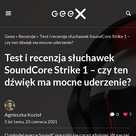
Geex
»
Recenzje
»
Test i recenzja słuchawek SoundCore Strike 1 –
czy ten dźwięk ma mocne uderzenie?
Test i recenzja słuchawek
SoundCore Strike 1 – czy ten
dźwięk ma mocne uderzenie?
Agnieszka Kozioł
0
7
5 lat temu, 23 czerwca 2021
O młodej marce SoundCore robi się coraz głośniej. W naszej