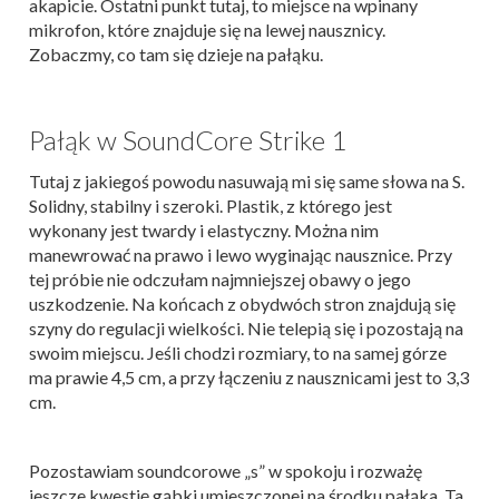
akapicie. Ostatni punkt tutaj, to miejsce na wpinany
mikrofon, które znajduje się na lewej nausznicy.
Zobaczmy, co tam się dzieje na pałąku.
Pałąk w SoundCore Strike 1
Tutaj z jakiegoś powodu nasuwają mi się same słowa na S.
Solidny, stabilny i szeroki. Plastik, z którego jest
wykonany jest twardy i elastyczny. Można nim
manewrować na prawo i lewo wyginając nausznice. Przy
tej próbie nie odczułam najmniejszej obawy o jego
uszkodzenie. Na końcach z obydwóch stron znajdują się
szyny do regulacji wielkości. Nie telepią się i pozostają na
swoim miejscu. Jeśli chodzi rozmiary, to na samej górze
ma prawie 4,5 cm, a przy łączeniu z nausznicami jest to 3,3
cm.
Pozostawiam soundcorowe „s” w spokoju i rozważę
jeszcze kwestię gąbki umieszczonej na środku pałąka. Ta