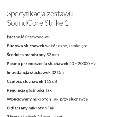
Specyfikacja zestawu
SoundCore Strike 1
Łączność
Przewodowe
Budowa słuchawek
wokółuszne, zamknięte
Średnica membrany
52 mm
Pasmo przenoszenia słuchawek
20 ~ 20000 Hz
Impedancja słuchawek
32 Om
Czułość słuchawek
113 dB
Regulacja głośności
Tak
Wbudowany mikrofon
Tak, przy słuchawce
Odłączany mikrofon
Tak
Złącze
Minijack 3,5 mm – 1 szt.