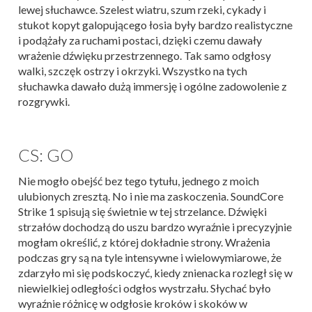
lewej słuchawce. Szelest wiatru, szum rzeki, cykady i
stukot kopyt galopującego łosia były bardzo realistyczne
i podążały za ruchami postaci, dzięki czemu dawały
wrażenie dźwięku przestrzennego. Tak samo odgłosy
walki, szczęk ostrzy i okrzyki. Wszystko na tych
słuchawka dawało dużą immersję i ogólne zadowolenie z
rozgrywki.
CS: GO
Nie mogło obejść bez tego tytułu, jednego z moich
ulubionych zresztą. No i nie ma zaskoczenia. SoundCore
Strike 1 spisują się świetnie w tej strzelance. Dźwięki
strzałów dochodzą do uszu bardzo wyraźnie i precyzyjnie
mogłam określić, z której dokładnie strony. Wrażenia
podczas gry są na tyle intensywne i wielowymiarowe, że
zdarzyło mi się podskoczyć, kiedy znienacka rozległ się w
niewielkiej odległości odgłos wystrzału. Słychać było
wyraźnie różnicę w odgłosie kroków i skoków w