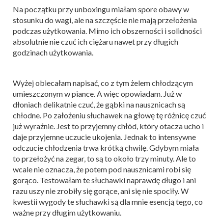
Na początku przy unboxingu miałam spore obawy w
stosunku do wagi, ale na szczęście nie mają przełożenia
podczas użytkowania. Mimo ich obszerności i solidności
absolutnie nie czuć ich ciężaru nawet przy długich
godzinach użytkowania.
Wyżej obiecałam napisać, co z tym żelem chłodzącym
umieszczonym w piance. A więc opowiadam. Już w
dłoniach delikatnie czuć, że gąbki na nausznicach są
chłodne. Po założeniu słuchawek na głowę tę różnicę czuć
już wyraźnie. Jest to przyjemny chłód, który otacza ucho i
daje przyjemne uczucie ukojenia. Jednak to intensywne
odczucie chłodzenia trwa krótką chwilę. Gdybym miała
to przełożyć na zegar, to są to około trzy minuty. Ale to
wcale nie oznacza, że potem pod nausznicami robi się
gorąco. Testowałam te słuchawki naprawdę długo i ani
razu uszy nie zrobiły się gorące, ani się nie spociły. W
kwestii wygody te słuchawki są dla mnie esencją tego, co
ważne przy długim użytkowaniu.