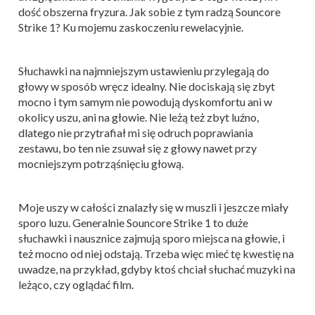
dość obszerna fryzura. Jak sobie z tym radzą Souncore
Strike 1? Ku mojemu zaskoczeniu rewelacyjnie.
Słuchawki na najmniejszym ustawieniu przylegają do
głowy w sposób wręcz idealny. Nie dociskają się zbyt
mocno i tym samym nie powodują dyskomfortu ani w
okolicy uszu, ani na głowie. Nie leżą też zbyt luźno,
dlatego nie przytrafiał mi się odruch poprawiania
zestawu, bo ten nie zsuwał się z głowy nawet przy
mocniejszym potrząśnięciu głową.
Moje uszy w całości znalazły się w muszli i jeszcze miały
sporo luzu. Generalnie Souncore Strike 1 to duże
słuchawki i nausznice zajmują sporo miejsca na głowie, i
też mocno od niej odstają. Trzeba więc mieć tę kwestię na
uwadze, na przykład, gdyby ktoś chciał słuchać muzyki na
leżąco, czy oglądać film.