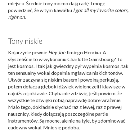
miejscu. Średnie tony mocno dają radę. I mogę
powiedzieć, że w tym kawałku
I got all my favorite colors,
right on
.
Tony niskie
Kojarzycie pewnie
Hey Joe
Jimiego Henrixa. A
słyszeliście to w wykonaniu Charlotte Gainsbourg? To
jest kosmos. I tak jak gwiezdny pył wypełnia kosmos, tak
ten sensualny wokal dopełnia mgławica niskich tonów.
Utwór zaczyna się niskim basem i powolną perkusją,
potem dołącza głęboki dźwięk wiolonczeli i klawisze w
najniższej oktawie. Chyba nie zdziwię, jeśli powiem, że
wszystkie te dźwięki robią naprawdę dobre wrażenie.
Mało tego, dokładnie słychać raz z lewej, raz z prawej
nausznicy, kiedy dołączają poszczególne partie
instrumentów. Są mocne, ale nie na tyle, by zdominować
cudowny wokal. Mnie się podoba.