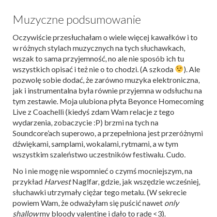
Muzyczne podsumowanie
Oczywiście przesłuchałam o wiele więcej kawałków i to
w różnych stylach muzycznych na tych słuchawkach,
wszak to sama przyjemność, no ale nie sposób ich tu
wszystkich opisać i też nie o to chodzi. (A szkoda
). Ale
pozwolę sobie dodać, że zarówno muzyka elektroniczna,
jak i instrumentalna była równie przyjemna w odsłuchu na
tym zestawie. Moja ulubiona płyta Beyonce Homecoming
Live z Coachelli (kiedyś zdam Wam relacje z tego
wydarzenia, zobaczycie :P) brzmi na tych na
Soundcore’ach superowo, a przepełniona jest przeróżnymi
dźwiękami, samplami, wokalami, rytmami, a w tym
wszystkim szaleństwo uczestników festiwalu. Cudo.
No i nie mogę nie wspomnieć o czymś mocniejszym, na
przykład
Harvest
Naglfar, gdzie, jak wszędzie wcześniej,
słuchawki utrzymały ciężar tego metalu. (W sekrecie
powiem Wam, że odważyłam się puścić nawet
only
shallow
my bloody valentine i dało to radę <3).