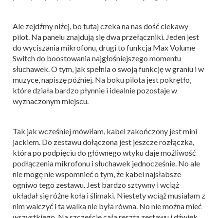
Ale zejdźmy niżej, bo tutaj czeka na nas dość ciekawy
pilot. Na panelu znajdują się dwa przełączniki. Jeden jest
do wyciszania mikrofonu, drugi to funkcja Max Volume
Switch do boostowania najgłośniejszego momentu
słuchawek. O tym, jak spełnia o swoją funkcję w graniu i w
muzyce, napiszę później. Na boku pilota jest pokrętło,
które działa bardzo płynnie i idealnie pozostaje w
wyznaczonym miejscu.
Tak jak wcześniej mówiłam, kabel zakończony jest mini
jackiem. Do zestawu dołączona jest jeszcze rozłączka,
która po podpięciu do głównego wtyku daje możliwość
podłączenia mikrofonu i słuchawek jednocześnie. No ale
nie mogę nie wspomnieć o tym, że kabel najsłabsze
ogniwo tego zestawu. Jest bardzo sztywny i wciąż
układał się różne koła i ślimaki. Niestety wciąż musiałam z
nim walczyć i ta walka nie była równa. No nie można mieć
wszystkiego. Na szczęście cała reszta zestawu i dźwięk,