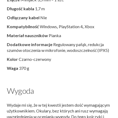
Długość kabla
1,7 m
Odłączany kabel
Nie
Kompatybilność
Windows
,
PlayStation 4
,
Xbox
Materiał nauszników
Pianka
Dodatkowe informacje
Regulowany pałąk, r
edukcja
szumów otoczenia w mikrofonie, w
odoszczelność (IPX5)
Kolor
Czarno-czerwony
Waga
370 g
Wygoda
Wydaje mi się, że w tej kwestii jestem dość wymagającym
użytkownikiem. Okulary, bez których ani rusz wymagają
uwzględnienia w ocenianiu wygody. Do tego kolczyki i