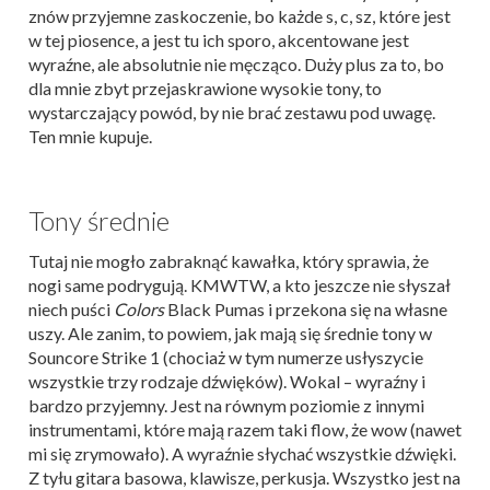
znów przyjemne zaskoczenie, bo każde s, c, sz, które jest
w tej piosence, a jest tu ich sporo, akcentowane jest
wyraźne, ale absolutnie nie męcząco. Duży plus za to, bo
dla mnie zbyt przejaskrawione wysokie tony, to
wystarczający powód, by nie brać zestawu pod uwagę.
Ten mnie kupuje.
Tony średnie
Tutaj nie mogło zabraknąć kawałka, który sprawia, że
nogi same podrygują. KMWTW, a kto jeszcze nie słyszał
niech puści
Colors
Black Pumas i przekona się na własne
uszy. Ale zanim, to powiem, jak mają się średnie tony w
Souncore Strike 1 (chociaż w tym numerze usłyszycie
wszystkie trzy rodzaje dźwięków). Wokal – wyraźny i
bardzo przyjemny. Jest na równym poziomie z innymi
instrumentami, które mają razem taki flow, że wow (nawet
mi się zrymowało). A wyraźnie słychać wszystkie dźwięki.
Z tyłu gitara basowa, klawisze, perkusja. Wszystko jest na