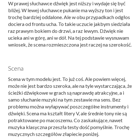
W prawej słuchawce dźwięk jest niższy i wydaje się być
bliżej. W lewej słuchawce pukanie ma wyższy ton i jest
trochę bardziej oddalone. Ale w obu przypadkach odgłos
dociera od frontu ucha. To takie uczucie jakbym siedziała
raz prawym bokiem do drzwi, a raz lewym. Dźwięk nie
ucieka ani w górę, ani w dół. Na tej podstawie wysnuwam
wniosek, że scena rozmieszczona jest raczej na szerokość.
Scena
Scena w tym modelu jest. To już coś. Ale powiem więcej,
może nie jest bardzo szeroka, ale na tyle wystarczająca, że
ścieżki dźwiękowe w grach są naprawdę atrakcyjne, a i
samo słuchanie muzyki na tym zestawie ma sens. Bez
problemu można wyłapywać poszczególne instrumenty i
dźwięki. Scena ma kształt litery V, ale średnie tony nie są
potraktowane po macoszemu. Co zaskakujące, nawet
muzyka klasyczna przeszła testy dość pomyślnie. Trochę
muzycznych szczegółów złapiecie poniżej.