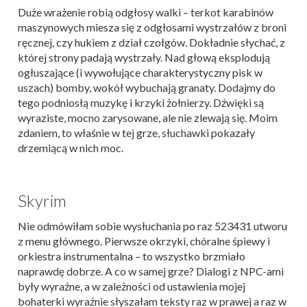
Duże wrażenie robią odgłosy walki – terkot karabinów
maszynowych miesza się z odgłosami wystrzałów z broni
ręcznej, czy hukiem z dział czołgów. Dokładnie słychać, z
której strony padają wystrzały. Nad głową eksplodują
ogłuszające (i wywołujące charakterystyczny pisk w
uszach) bomby, wokół wybuchają granaty. Dodajmy do
tego podniosłą muzykę i krzyki żołnierzy. Dźwięki są
wyraziste, mocno zarysowane, ale nie zlewają się. Moim
zdaniem, to właśnie w tej grze, słuchawki pokazały
drzemiącą w nich moc.
Skyrim
Nie odmówiłam sobie wysłuchania po raz 523431 utworu
z menu głównego. Pierwsze okrzyki, chóralne śpiewy i
orkiestra instrumentalna – to wszystko brzmiało
naprawdę dobrze. A co w samej grze? Dialogi z NPC-ami
były wyraźne, a w zależności od ustawienia mojej
bohaterki wyraźnie słyszałam teksty raz w prawej a raz w