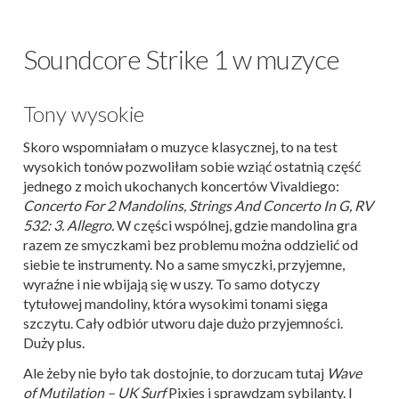
Soundcore Strike 1 w muzyce
Tony wysokie
Skoro wspomniałam o muzyce klasycznej, to na test
wysokich tonów pozwoliłam sobie wziąć ostatnią część
jednego z moich ukochanych koncertów Vivaldiego:
Concerto For 2 Mandolins, Strings And Concerto In G, RV
532: 3. Allegro.
W części wspólnej, gdzie mandolina gra
razem ze smyczkami bez problemu można oddzielić od
siebie te instrumenty. No a same smyczki, przyjemne,
wyraźne i nie wbijają się w uszy. To samo dotyczy
tytułowej mandoliny, która wysokimi tonami sięga
szczytu. Cały odbiór utworu daje dużo przyjemności.
Duży plus.
Ale żeby nie było tak dostojnie, to dorzucam tutaj
Wave
of Mutilation – UK Surf
Pixies i sprawdzam sybilanty. I