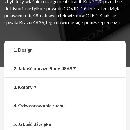
zbyt duży, właśnie ten argument stracił. Rok 2020 przejdzie
do historii nie tylko z powodu COVID-19, lecz także dzięki
pojawieniu się 48-calowych telewizorów OLED. A jak się
spisała Bravia 48A9, tego dowiecie się z poniższej recenzji.
1. Design
2. Jakość obrazu Sony 48A9
3. Kolory
4. Odwzorowanie ruchu
5. Jakość dźwięku