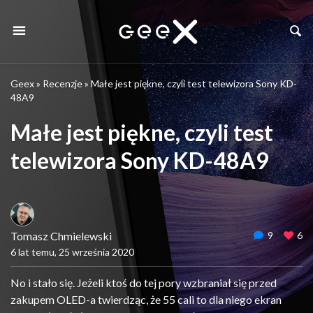
Geex
»
Recenzje
»
Małe jest piękne, czyli test telewizora Sony KD-
48A9
Małe jest piękne, czyli test
telewizora Sony KD-48A9
Tomasz Chmielewski
9
6
6 lat temu, 25 września 2020
No i stało się. Jeżeli ktoś do tej pory wzbraniał się przed
zakupem OLED-a twierdząc, że 55 cali to dla niego ekran