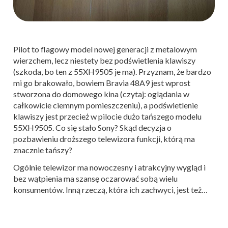
Pilot to flagowy model nowej generacji z metalowym
wierzchem, lecz niestety bez podświetlenia klawiszy
(szkoda, bo ten z 55XH9505 je ma). Przyznam, że bardzo
mi go brakowało, bowiem Bravia 48A9 jest wprost
stworzona do domowego kina (czytaj: oglądania w
całkowicie ciemnym pomieszczeniu), a podświetlenie
klawiszy jest przecież w pilocie dużo tańszego modelu
55XH9505. Co się stało Sony? Skąd decyzja o
pozbawieniu droższego telewizora funkcji, którą ma
znacznie tańszy?
Ogólnie telewizor ma nowoczesny i atrakcyjny wygląd i
bez wątpienia ma szansę oczarować sobą wielu
konsumentów. Inną rzeczą, która ich zachwyci, jest też…