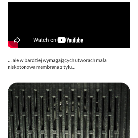
… ale w bardziej wymagających utworach mała
niskotonowa membrana z tyłu…