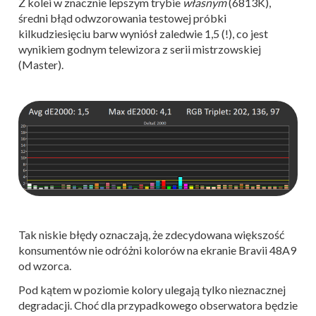
Z kolei w znacznie lepszym trybie
własnym
(6813K),
średni błąd odwzorowania testowej próbki
kilkudziesięciu barw wyniósł zaledwie 1,5 (!), co jest
wynikiem godnym telewizora z serii mistrzowskiej
(Master).
Tak niskie błędy oznaczają, że zdecydowana większość
konsumentów nie odróżni kolorów na ekranie Bravii 48A9
od wzorca.
Pod kątem w poziomie kolory ulegają tylko nieznacznej
degradacji. Choć dla przypadkowego obserwatora będzie