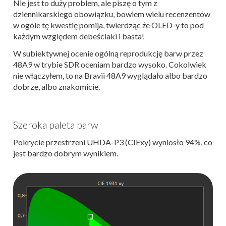
Nie jest to duży problem, ale piszę o tym z
dziennikarskiego obowiązku, bowiem wielu recenzentów
w ogóle tę kwestię pomija, twierdząc że OLED-y to pod
każdym względem debeściaki i basta!
W subiektywnej ocenie ogólną reprodukcję barw przez
48A9 w trybie SDR oceniam bardzo wysoko. Cokolwiek
nie włączyłem, to na Bravii 48A9 wyglądało albo bardzo
dobrze, albo znakomicie.
Szeroka paleta barw
Pokrycie przestrzeni UHDA-P3 (CIExy) wyniosło 94%, co
jest bardzo dobrym wynikiem.