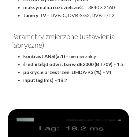
maksymalna rozdzielczość
– 3840 × 2160
tunery TV
– DVB-C, DVB-S/S2, DVB-T/T2
Parametry zmierzone (ustawienia
fabryczne)
kontrast ANSI(x:1)
– niemierzalny
średni błąd odwz. barw dE2000 (BT709)
– 1,5
pokrycie przestrzeni UHDA-P3 (%)
– 94
input lag (ms)
– 18,2