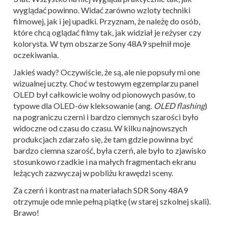
wyglądać powinno. Widać zarówno wzloty techniki
filmowej, jak i jej upadki. Przyznam, że należę do osób,
które chcą oglądać filmy tak, jak widział je reżyser czy
kolorysta. W tym obszarze Sony 48A9 spełnił moje
oczekiwania.
Jakieś wady? Oczywiście, że są, ale nie popsuły mi one
wizualnej uczty. Choć w testowym egzemplarzu panel
OLED był całkowicie wolny od pionowych pasów, to
typowe dla OLED-ów kleksowanie (ang.
OLED flashing
)
na pograniczu czerni i bardzo ciemnych szarości było
widoczne od czasu do czasu. W kilku najnowszych
produkcjach zdarzało się, że tam gdzie powinna być
bardzo ciemna szarość, była czerń, ale było to zjawisko
stosunkowo rzadkie i na małych fragmentach ekranu
leżących zazwyczaj w pobliżu krawędzi sceny.
Za czerń i kontrast na materiałach SDR Sony 48A9
otrzymuje ode mnie pełną piątkę (w starej szkolnej skali).
Brawo!