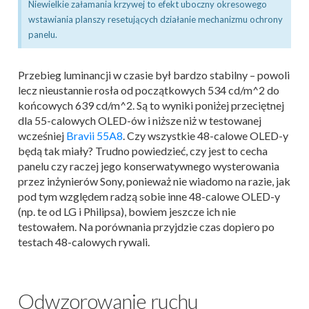
Niewielkie załamania krzywej to efekt uboczny okresowego
wstawiania planszy resetujących działanie mechanizmu ochrony
panelu.
Przebieg luminancji w czasie był bardzo stabilny – powoli
lecz nieustannie rosła od początkowych 534 cd/m^2 do
końcowych 639 cd/m^2. Są to wyniki poniżej przeciętnej
dla 55-calowych OLED-ów i niższe niż w testowanej
wcześniej
Bravii 55A8
. Czy wszystkie 48-calowe OLED-y
będą tak miały? Trudno powiedzieć, czy jest to cecha
panelu czy raczej jego konserwatywnego wysterowania
przez inżynierów Sony, ponieważ nie wiadomo na razie, jak
pod tym względem radzą sobie inne 48-calowe OLED-y
(np. te od LG i Philipsa), bowiem jeszcze ich nie
testowałem. Na porównania przyjdzie czas dopiero po
testach 48-calowych rywali.
Odwzorowanie ruchu