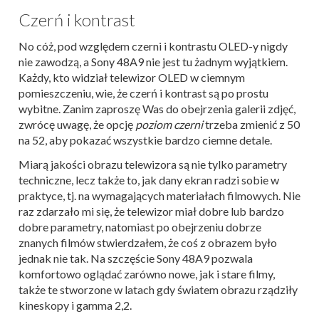
Czerń i kontrast
No cóż, pod względem czerni i kontrastu OLED-y nigdy
nie zawodzą, a Sony 48A9 nie jest tu żadnym wyjątkiem.
Każdy, kto widział telewizor OLED w ciemnym
pomieszczeniu, wie, że czerń i kontrast są po prostu
wybitne. Zanim zaproszę Was do obejrzenia galerii zdjęć,
zwrócę uwagę, że opcję
poziom czerni
trzeba zmienić z 50
na 52, aby pokazać wszystkie bardzo ciemne detale.
Miarą jakości obrazu telewizora są nie tylko parametry
techniczne, lecz także to, jak dany ekran radzi sobie w
praktyce, tj. na wymagających materiałach filmowych. Nie
raz zdarzało mi się, że telewizor miał dobre lub bardzo
dobre parametry, natomiast po obejrzeniu dobrze
znanych filmów stwierdzałem, że coś z obrazem było
jednak nie tak. Na szczęście Sony 48A9 pozwala
komfortowo oglądać zarówno nowe, jak i stare filmy,
także te stworzone w latach gdy światem obrazu rządziły
kineskopy i gamma 2,2.