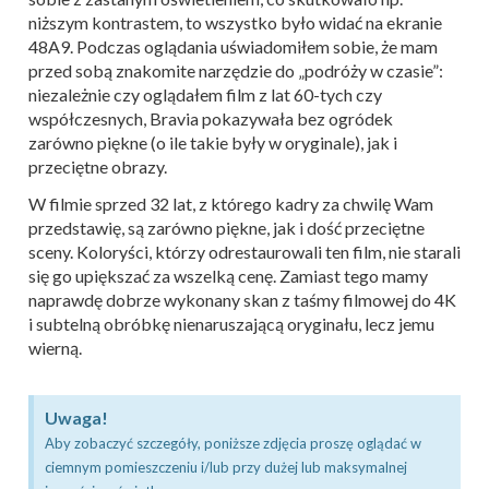
niższym kontrastem, to wszystko było widać na ekranie
48A9. Podczas oglądania uświadomiłem sobie, że mam
przed sobą znakomite narzędzie do „podróży w czasie”:
niezależnie czy oglądałem film z lat 60-tych czy
współczesnych, Bravia pokazywała bez ogródek
zarówno piękne (o ile takie były w oryginale), jak i
przeciętne obrazy.
W filmie sprzed 32 lat, z którego kadry za chwilę Wam
przedstawię, są zarówno piękne, jak i dość przeciętne
sceny. Koloryści, którzy odrestaurowali ten film, nie starali
się go upiększać za wszelką cenę. Zamiast tego mamy
naprawdę dobrze wykonany skan z taśmy filmowej do 4K
i subtelną obróbkę nienaruszającą oryginału, lecz jemu
wierną.
Uwaga!
Aby zobaczyć szczegóły, poniższe zdjęcia proszę oglądać w
ciemnym pomieszczeniu i/lub przy dużej lub maksymalnej