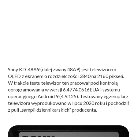
Sony KD-48A9 (dalej zwany 48A9) jest telewizorem
OLED z ekranem o rozdzielczości 3840 na 2160 pikseli.
W trakcie testu telewizor ten pracował pod kontrolą
oprogramowania w wersji 6.4774.0616EUA i systemu
operacyjnego Android 9 (4.9.125). Testowany egzemplarz
telewizora wyprodukowano w lipcu 2020 roku i pochodził
z puli „sampli dziennikarskich” producenta.