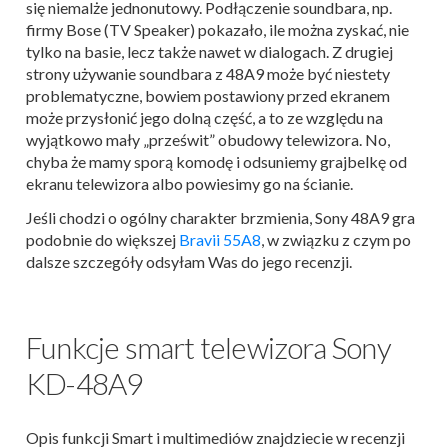
się niemalże jednonutowy. Podłączenie soundbara, np.
firmy Bose (TV Speaker) pokazało, ile można zyskać, nie
tylko na basie, lecz także nawet w dialogach. Z drugiej
strony używanie soundbara z 48A9 może być niestety
problematyczne, bowiem postawiony przed ekranem
może przysłonić jego dolną część, a to ze względu na
wyjątkowo mały „prześwit” obudowy telewizora. No,
chyba że mamy sporą komodę i odsuniemy grajbelkę od
ekranu telewizora albo powiesimy go na ścianie.
Jeśli chodzi o ogólny charakter brzmienia, Sony 48A9 gra
podobnie do większej
Bravii 55A8
, w związku z czym po
dalsze szczegóły odsyłam Was do jego recenzji.
Funkcje smart telewizora Sony
KD-48A9
Opis funkcji Smart i multimediów znajdziecie w recenzji