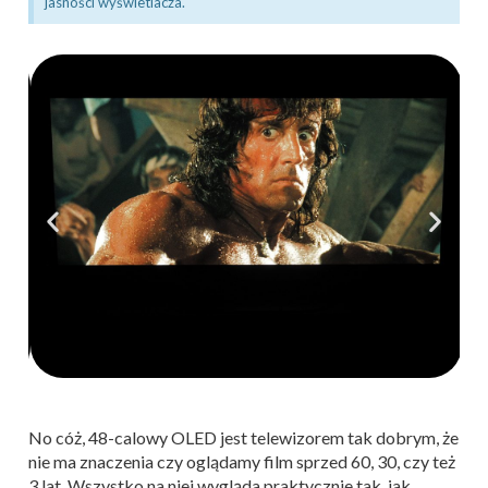
jasności wyświetlacza.
No cóż, 48-calowy OLED jest telewizorem tak dobrym, że
nie ma znaczenia czy oglądamy film sprzed 60, 30, czy też
3 lat. Wszystko na niej wygląda praktycznie tak, jak