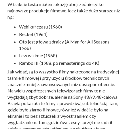
W trakcie testu miałem okazję obejrzeć nie tylko
najnowsze produkcje filmowe, lecz także dużo starsze niż
np.:
Wehikuł czasu (1960)
Becket (1964)
Oto jest głowa zdrajcy (A Man for All Seasons,
1966)
Lew w zimie (1968)
Rambo III (1988, po remasteringu do 4K)
Jak widać, są to wszystko filmy nakręcone na tradycyjnej
taśmie filmowej i przy użyciu środków technicznych
znacznie mniej zaawansowanych niż dostępne obecnie.
Na wielu współczesnych telewizorach filmy te nie
wyglądają zbyt dobrze, ale nie na Sony 48A9. 48-calowa
Bravia pokazała te filmy z prawdziwą subtelnością: tam,
gdzie było ziarno filmowe, również widać je było na
ekranie i to bez sztuczek z wyostrzaniem czy
wygładzaniem. Tam, gdzie ówczesny sprzęt nie radził
sobie z zastanym oświetleniem, co skutkowało np.