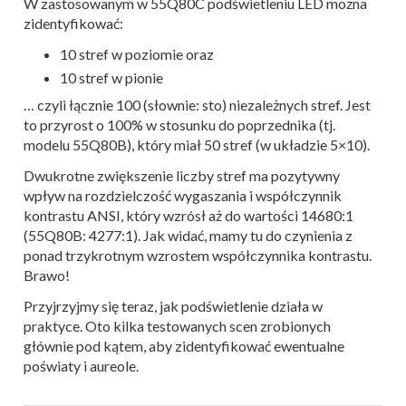
W zastosowanym w 55Q80C podświetleniu LED można
zidentyfikować:
10 stref w poziomie oraz
10 stref w pionie
… czyli łącznie 100 (słownie: sto) niezależnych stref. Jest
to przyrost o 100% w stosunku do poprzednika (tj.
modelu 55Q80B), który miał 50 stref (w układzie 5×10).
Dwukrotne zwiększenie liczby stref ma pozytywny
wpływ na rozdzielczość wygaszania i współczynnik
kontrastu ANSI, który wzrósł aż do wartości 14680:1
(55Q80B: 4277:1). Jak widać, mamy tu do czynienia z
ponad trzykrotnym wzrostem współczynnika kontrastu.
Brawo!
Przyjrzyjmy się teraz, jak podświetlenie działa w
praktyce. Oto kilka testowanych scen zrobionych
głównie pod kątem, aby zidentyfikować ewentualne
poświaty i aureole.