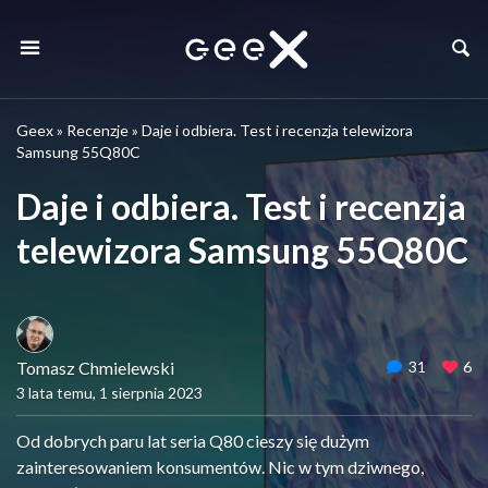
Geex
»
Recenzje
»
Daje i odbiera. Test i recenzja telewizora
Samsung 55Q80C
Daje i odbiera. Test i recenzja
telewizora Samsung 55Q80C
Tomasz Chmielewski
31
6
3 lata temu, 1 sierpnia 2023
Od dobrych paru lat seria Q80 cieszy się dużym
zainteresowaniem konsumentów. Nic w tym dziwnego,