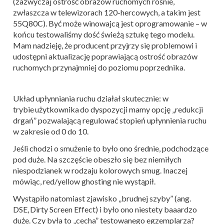
(zazwyczaj ostrość obrazów ruchomych rośnie,
zwłaszcza w telewizorach 120-hercowych, a takim jest
55Q80C). Być może winowajcą jest oprogramowanie – w
końcu testowaliśmy dość świeżą sztukę tego modelu.
Mam nadzieję, że producent przyjrzy się problemowi i
udostępni aktualizację poprawiającą ostrość obrazów
ruchomych przynajmniej do poziomu poprzednika.
Układ upłynniania ruchu działał skutecznie: w
trybie użytkownika do dyspozycji mamy opcję „redukcji
drgań” pozwalającą regulować stopień upłynnienia ruchu
w zakresie od 0 do 10.
Jeśli chodzi o smużenie to było ono średnie, podchodzące
pod duże. Na szczęście obeszło się bez niemiłych
niespodzianek w rodzaju kolorowych smug. Inaczej
mówiąc, red/yellow ghosting nie wystąpił.
Wystąpiło natomiast zjawisko „brudnej szyby” (ang.
DSE, Dirty Screen Effect) i było ono niestety baaardzo
duże. Czy była to „cecha” testowanego egzemplarza?