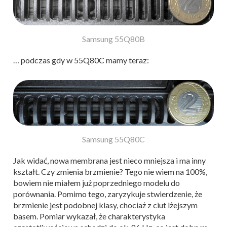
Samsung 55Q80B
… podczas gdy w 55Q80C mamy teraz:
Samsung 55Q80C
Jak widać, nowa membrana jest nieco mniejsza i ma inny
kształt. Czy zmienia brzmienie? Tego nie wiem na 100%,
bowiem nie miałem już poprzedniego modelu do
porównania. Pomimo tego, zaryzykuje stwierdzenie, że
brzmienie jest podobnej klasy, chociaż z ciut lżejszym
basem. Pomiar wykazał, że charakterystyka