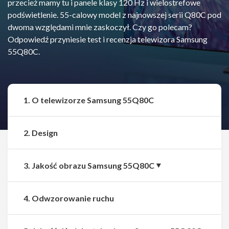
przecież mamy tu i panele klasy 120 Hz i wielostrefowe
podświetlenie. 55-calowy model z najnowszej serii Q80C pod
dwoma względami mnie zaskoczył. Czy go polecam?
Odpowiedź przyniesie test i recenzja telewizora Samsung
55Q80C.
1. O telewizorze Samsung 55Q80C
2. Design
3. Jakość obrazu Samsung 55Q80C
4. Odwzorowanie ruchu