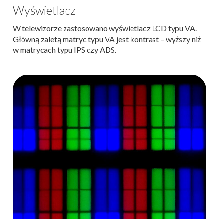
Wyświetlacz
W telewizorze zastosowano wyświetlacz LCD typu VA.
Główną zaletą matryc typu VA jest kontrast – wyższy niż
w matrycach typu IPS czy ADS.