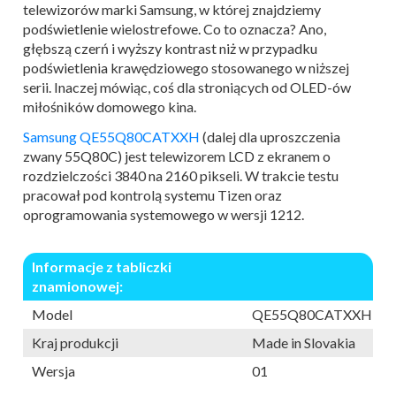
telewizorów marki Samsung, w której znajdziemy
podświetlenie wielostrefowe. Co to oznacza? Ano,
głębszą czerń i wyższy kontrast niż w przypadku
podświetlenia krawędziowego stosowanego w niższej
serii. Inaczej mówiąc, coś dla stroniących od OLED-ów
miłośników domowego kina.
Samsung QE55Q80CATXXH
(dalej dla uproszczenia
zwany 55Q80C) jest telewizorem LCD z ekranem o
rozdzielczości 3840 na 2160 pikseli. W trakcie testu
pracował pod kontrolą systemu Tizen oraz
oprogramowania systemowego w wersji 1212.
Informacje z tabliczki
znamionowej:
Model
QE55Q80CATXXH
Kraj produkcji
Made in Slovakia
Wersja
01