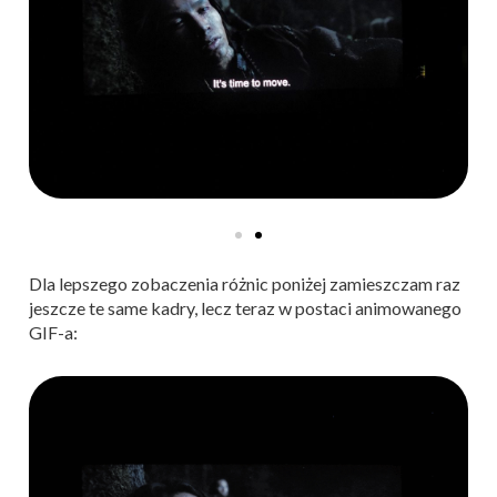
Dla lepszego zobaczenia różnic poniżej zamieszczam raz
jeszcze te same kadry, lecz teraz w postaci animowanego
GIF-a: