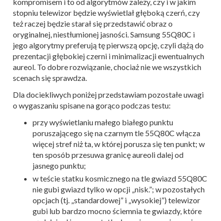
kompromisem i to od algorytmów zależy, czy i w jakim
stopniu telewizor będzie wyświetlał głęboką czerń, czy
też raczej będzie starał się przedstawić obraz o
oryginalnej, niestłumionej jasności. Samsung 55Q80C i
jego algorytmy preferują tę pierwszą opcję, czyli dążą do
prezentacji głębokiej czerni i minimalizacji ewentualnych
aureol. To dobre rozwiązanie, chociaż nie we wszystkich
scenach się sprawdza.
Dla dociekliwych poniżej przedstawiam pozostałe uwagi
o wygaszaniu spisane na gorąco podczas testu:
przy wyświetlaniu małego białego punktu
poruszającego się na czarnym tle 55Q80C włącza
więcej stref niż ta, w której porusza się ten punkt; w
ten sposób przesuwa granicę aureoli dalej od
jasnego punktu;
w teście statku kosmicznego na tle gwiazd 55Q80C
nie gubi gwiazd tylko w opcji „nisk.”; w pozostałych
opcjach (tj. „standardowej” i „wysokiej”) telewizor
gubi lub bardzo mocno ściemnia te gwiazdy, które