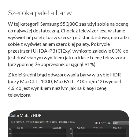
Szeroka paleta barw
W tej kategorii Samsung 55Q80C zasłużył sobie na ocenę
co najwyżej dostateczną. Chociaż telewizor jest w stanie
wyświetlać paletę barw szerszą niż standardowa, nie radzi
sobie z wyświetlaniem szerokiej palety. Pokrycie
przestrzeni UHDA-P3 (CIExy) wyniosło zaledwie 83%, co
jest dość słabym wynikiem jak na klasę i cenę telewizora
(przypomnę, że poprzednik osiągnął 91%).
Z kolei średni błąd odwzorowania barw w trybie HDR
(przy MaxCLL=1000; MaxFALL=400 cd/m^2) wyniósł
4,6, co jest wynikiem niezłym jak na klasę i cenę
telewizora.