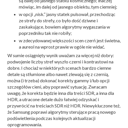
są dalej od jasnego statku kosmicznego; inaczej
mówiąc, im dalej od jasnego obiektu, tym ciemniej;
w opcji „nisk.” jasny statek pulsował, przechodząc
ze strefy do strefy, co było dość dziwne i
zaskakujące, bowiem algorytmy wygaszania w
poprzedniku tak nie robiły;
w zdecydowanej większości scen czerń jest świetna,
a aureol na wprost prawie w ogóle nie widać.
W sumie osiągnięty wynik uważam za więcej niż dobry:
podwojenie liczby stref wyszło czerni i kontrastowi na
dobre. I chociaż w niektórych scenach bardzo ciemne
detale są stłumione albo nawet zlewają się z czernią,
można (i trzeba) dokonać korekty gammy i/lub opcji
szczegółów cieni, aby poprawić sytuację. Zwracam
uwagę, że korekta będzie inna dla treści SDR, a inna dla
HDR, a utracone detale dużo łatwiej odzyskać i
przywrócić na treściach SDR niż HDR. Niewykluczone też,
że Samsung poprawi algorytmy sterujące pracą nowego
podświetlenia podczas kolejnych aktualizacji
oprogramowania.