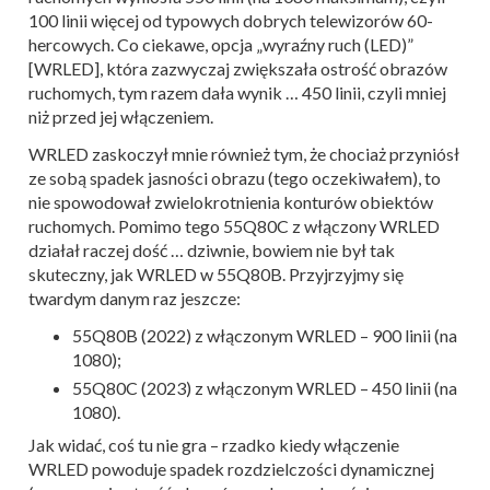
100 linii więcej od typowych dobrych telewizorów 60-
hercowych. Co ciekawe, opcja „wyraźny ruch (LED)”
[WRLED], która zazwyczaj zwiększała ostrość obrazów
ruchomych, tym razem dała wynik … 450 linii, czyli mniej
niż przed jej włączeniem.
WRLED zaskoczył mnie również tym, że chociaż przyniósł
ze sobą spadek jasności obrazu (tego oczekiwałem), to
nie spowodował zwielokrotnienia konturów obiektów
ruchomych. Pomimo tego 55Q80C z włączony WRLED
działał raczej dość … dziwnie, bowiem nie był tak
skuteczny, jak WRLED w 55Q80B. Przyjrzyjmy się
twardym danym raz jeszcze:
55Q80B (2022) z włączonym WRLED – 900 linii (na
1080);
55Q80C (2023) z włączonym WRLED – 450 linii (na
1080).
Jak widać, coś tu nie gra – rzadko kiedy włączenie
WRLED powoduje spadek rozdzielczości dynamicznej