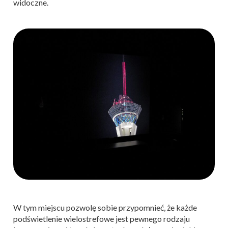
widoczne.
W tym miejscu pozwolę sobie przypomnieć, że każde
podświetlenie wielostrefowe jest pewnego rodzaju