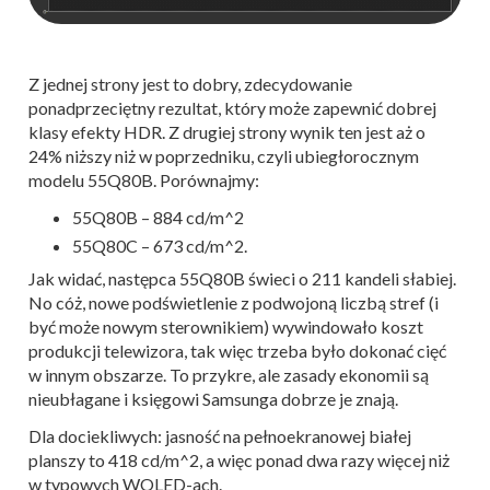
Z jednej strony jest to dobry, zdecydowanie
ponadprzeciętny rezultat, który może zapewnić dobrej
klasy efekty HDR. Z drugiej strony wynik ten jest aż o
24% niższy niż w poprzedniku, czyli ubiegłorocznym
modelu 55Q80B. Porównajmy:
55Q80B – 884 cd/m^2
55Q80C – 673 cd/m^2.
Jak widać, następca 55Q80B świeci o 211 kandeli słabiej.
No cóż, nowe podświetlenie z podwojoną liczbą stref (i
być może nowym sterownikiem) wywindowało koszt
produkcji telewizora, tak więc trzeba było dokonać cięć
w innym obszarze. To przykre, ale zasady ekonomii są
nieubłagane i księgowi Samsunga dobrze je znają.
Dla dociekliwych: jasność na pełnoekranowej białej
planszy to 418 cd/m^2, a więc ponad dwa razy więcej niż
w typowych WOLED-ach.