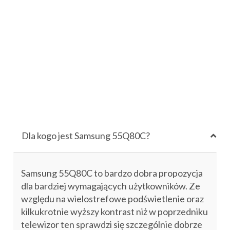
Dla kogo jest Samsung 55Q80C?
Samsung 55Q80C
to
bardzo dobra propozycja
dla bardziej wymagających użytkowników. Ze
względu na wielostrefowe podświetlenie
oraz
kilkukrotnie wyższy
kontrast
niż w poprzedniku
telewizor ten
sprawdzi się
szczególnie dobrze