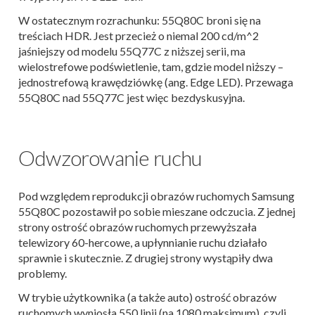
W ostatecznym rozrachunku: 55Q80C broni się na
treściach HDR. Jest przecież o niemal 200 cd/m^2
jaśniejszy od modelu 55Q77C z niższej serii, ma
wielostrefowe podświetlenie, tam, gdzie model niższy –
jednostrefową krawędziówkę (ang. Edge LED). Przewaga
55Q80C nad 55Q77C jest więc bezdyskusyjna.
Odwzorowanie ruchu
Pod względem reprodukcji obrazów ruchomych Samsung
55Q80C pozostawił po sobie mieszane odczucia. Z jednej
strony ostrość obrazów ruchomych przewyższała
telewizory 60-hercowe, a upłynnianie ruchu działało
sprawnie i skutecznie. Z drugiej strony wystąpiły dwa
problemy.
W trybie użytkownika (a także auto) ostrość obrazów
ruchomych wyniosła 550 linii (na 1080 maksimum), czyli