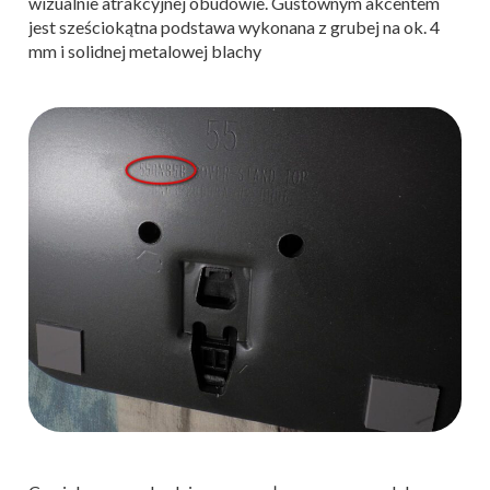
wizualnie atrakcyjnej obudowie. Gustownym akcentem
jest sześciokątna podstawa wykonana z grubej na ok. 4
mm i solidnej metalowej blachy