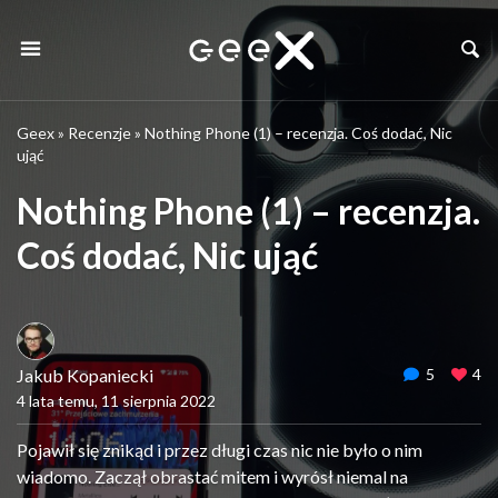
Geex
»
Recenzje
»
Nothing Phone (1) – recenzja. Coś dodać, Nic
ująć
Nothing Phone (1) – recenzja.
Coś dodać, Nic ująć
Jakub Kopaniecki
5
4
4 lata temu, 11 sierpnia 2022
Pojawił się znikąd i przez długi czas nic nie było o nim
wiadomo. Zaczął obrastać mitem i wyrósł niemal na