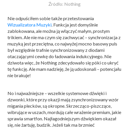
Źródło: Nothing
Nie odpuściłem sobie także przetestowania
Wizualizatora Muzyki
. Funkcja jest domyślnie
zablokowana, ale można ją włączyć małym, prostym
trikiem. Ale nie ma czym się zachwycać – synchronizacja z
muzyką jest przeciętna, co najwyżej mocno basowy puls
był względnie trafnie synchronizowany z diodami
otaczającymi cewkę do ładowania indukcyjnego. Nie
dziwota więc, że Nothing zdecydowało się póki co ukryć
tę funkcję. Ale mam nadzieję, że ją udoskonali – potencjału
nie brakuje!
No i najważniejsze – wszelkie systemowe dźwięki i
dzwonki, które przy okazji mają zsynchronizowany wzór
migania plecków, są okropne. Skrzecząco-piszczące,
wibrujące w uszach, mordują całe wrażenie premium, jakie
sprawia smartfon. Najłagodniejszym dźwiękiem okazał
się, nie żartuję, budzik. Jeżeli tak ma brzmieć