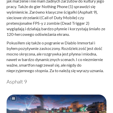
jak marzenie i nie mam żadnych zarzutów do kultury jego
pracy. Także do gier Nothing Phone (1) sprawdzi się
wyśmienicie. Zarówno klasyczne ścigałki (Asphalt 9),
sieciowe strzelanki (Call of Duty Mobile) czy
pretensjonalne FPS-y z zombie (Dead Trigger 2)
wyglądają i działają bardzo płynnie i korzystają śmiało ze
120-hercowego odświeżania ekranu.
Pokusiłem się także o pogranie w Diablo Immortal i
byłem pozytywnie zaskoczony. Rozdzielczość jest dość
mocno skręcona, ale rozgrywka jest płynna i miodna,
nawet w bardzo dynamicznych scenach. I co niezmiernie
ważne, smartfon nagrzewał się, ale nigdy do
nieprzyjemnego stopnia. Za to należą się wyrazy uznania.
Asphalt 9