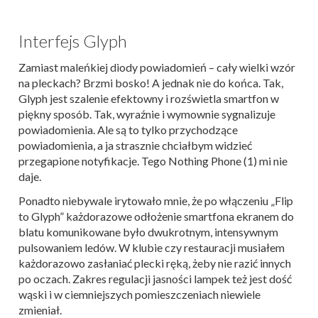
Interfejs Glyph
Zamiast maleńkiej diody powiadomień – cały wielki wzór
na pleckach? Brzmi bosko! A jednak nie do końca. Tak,
Glyph jest szalenie efektowny i rozświetla smartfon w
piękny sposób. Tak, wyraźnie i wymownie sygnalizuje
powiadomienia. Ale są to tylko przychodzące
powiadomienia, a ja strasznie chciałbym widzieć
przegapione notyfikacje. Tego Nothing Phone (1) mi nie
daje.
Ponadto niebywale irytowało mnie, że po włączeniu „Flip
to Glyph” każdorazowe odłożenie smartfona ekranem do
blatu komunikowane było dwukrotnym, intensywnym
pulsowaniem ledów. W klubie czy restauracji musiałem
każdorazowo zasłaniać plecki ręką, żeby nie razić innych
po oczach. Zakres regulacji jasności lampek też jest dość
wąski i w ciemniejszych pomieszczeniach niewiele
zmieniał.