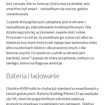
bez zarzutu. Ale to funkcje, które muszą działać, aby
smartfon był smart – zdziwiłbym się mocno, gdyby
szwankowały.
Czytnik linii papilarnych zatopiony jest w ekranie i
nazwałbym go zdecydowanie średniopółkowym. Nie
działa najszybciej, aczkolwiek zwykle dość celnie.
Przyznam szczerze, że wolałbym go zobaczyć albo na
klawiszu bocznym (mój kciuk ląduje tam automatycznie),
albo na pleckach (dobre i dla praworęcznych, i dla
leworęcznych). Oczywiście czytnik w ekranie jest
bardziej „wow” i pasuje do klasy urządzenia, zwłaszcza
takiego, które ma flagowe ambicje.
Bateria i ładowanie
Okolice 4500 mAh to chyba już standard w smartfonach o
takich gabarytach. Bateria Nothing Phone (1) sprawdzała
się OK, choć nie pogardziłbym odrobinę większą
grubością obudowy i pojemniejszym ogniwem. Telefon