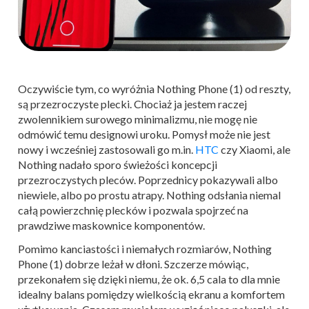
Oczywiście tym, co wyróżnia Nothing Phone (1) od reszty,
są przezroczyste plecki. Chociaż ja jestem raczej
zwolennikiem surowego minimalizmu, nie mogę nie
odmówić temu designowi uroku. Pomysł może nie jest
nowy i wcześniej zastosowali go m.in.
HTC
czy Xiaomi, ale
Nothing nadało sporo świeżości koncepcji
przezroczystych pleców. Poprzednicy pokazywali albo
niewiele, albo po prostu atrapy. Nothing odsłania niemal
całą powierzchnię plecków i pozwala spojrzeć na
prawdziwe maskownice komponentów.
Pomimo kanciastości i niemałych rozmiarów, Nothing
Phone (1) dobrze leżał w dłoni. Szczerze mówiąc,
przekonałem się dzięki niemu, że ok. 6,5 cala to dla mnie
idealny balans pomiędzy wielkością ekranu a komfortem