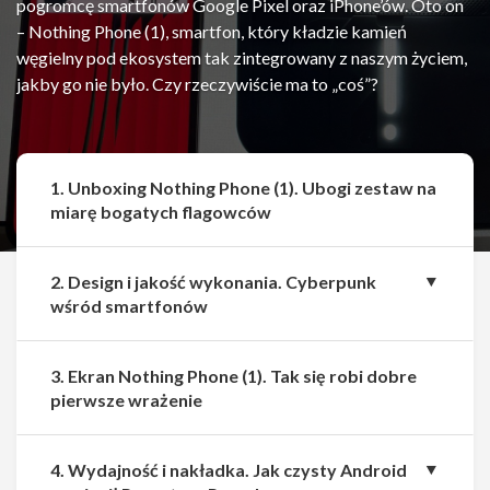
pogromcę smartfonów Google Pixel oraz iPhone’ów. Oto on
– Nothing Phone (1), smartfon, który kładzie kamień
węgielny pod ekosystem tak zintegrowany z naszym życiem,
jakby go nie było. Czy rzeczywiście ma to „coś”?
1. Unboxing Nothing Phone (1). Ubogi zestaw na
miarę bogatych flagowców
2. Design i jakość wykonania. Cyberpunk
wśród smartfonów
3. Ekran Nothing Phone (1). Tak się robi dobre
pierwsze wrażenie
4. Wydajność i nakładka. Jak czysty Android