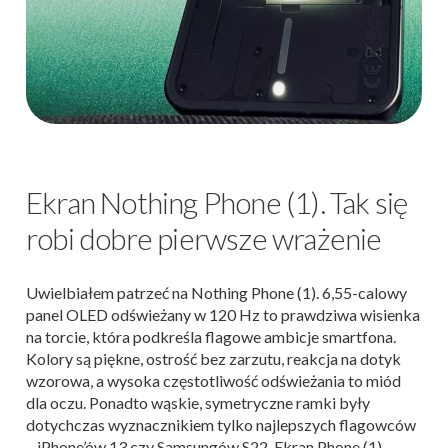
Ekran Nothing Phone (1). Tak się
robi dobre pierwsze wrażenie
Uwielbiałem patrzeć na Nothing Phone (1). 6,55-calowy
panel OLED odświeżany w 120 Hz to prawdziwa wisienka
na torcie, która podkreśla flagowe ambicje smartfona.
Kolory są piękne, ostrość bez zarzutu, reakcja na dotyk
wzorowa, a wysoka częstotliwość odświeżania to miód
dla oczu. Ponadto wąskie, symetryczne ramki były
dotychczas wyznacznikiem tylko najlepszych flagowców
– iPhone’ów 13 czy Samsungów S22. Ekran Phone (1)