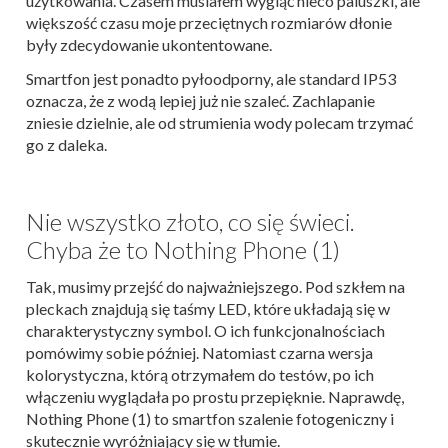
użytkowania. Czasem musiałem wygiąć nieco paluszki, ale
większość czasu moje przeciętnych rozmiarów dłonie
były zdecydowanie ukontentowane.
Smartfon jest ponadto pyłoodporny, ale standard IP53
oznacza, że z wodą lepiej już nie szaleć. Zachlapanie
zniesie dzielnie, ale od strumienia wody polecam trzymać
go z daleka.
Nie wszystko złoto, co się świeci.
Chyba że to Nothing Phone (1)
Tak, musimy przejść do najważniejszego. Pod szkłem na
pleckach znajdują się taśmy LED, które układają się w
charakterystyczny symbol. O ich funkcjonalnościach
pomówimy sobie później. Natomiast czarna wersja
kolorystyczna, którą otrzymałem do testów, po ich
włączeniu wyglądała po prostu przepięknie. Naprawdę,
Nothing Phone (1) to smartfon szalenie fotogeniczny i
skutecznie wyróżniający się w tłumie.