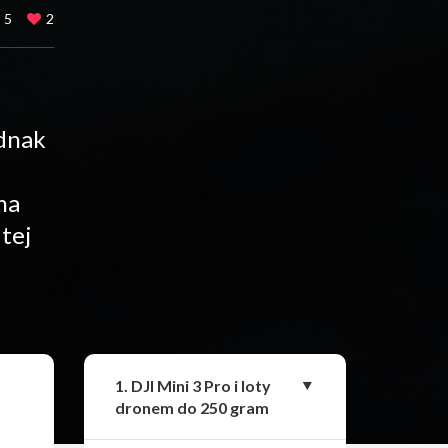
5
2
ednak
ma
tej
Udostępnij
1. DJI Mini 3 Pro i loty
dronem do 250 gram