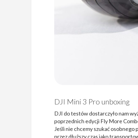
DJI Mini 3 Pro unboxing
DJI do testów dostarczyło nam wy
poprzednich edycji Fly More Combo
Jeśli nie chcemy szukać osobnego
przez dłuższy czas jako transport