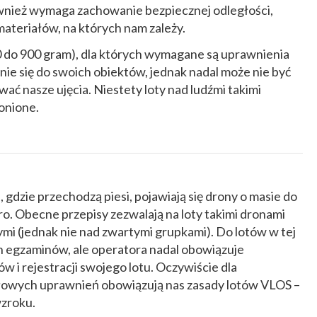
również wymaga zachowanie bezpiecznej odległości,
ateriałów, na których nam zależy.
0 do 900 gram), dla których wymagane są uprawnienia
nie się do swoich obiektów, jednak nadal może nie być
wać nasze ujęcia. Niestety loty nad ludźmi takimi
ronione.
 gdzie przechodzą piesi, pojawiają się drony o masie do
o. Obecne przepisy zezwalają na loty takimi dronami
mi (jednak nie nad zwartymi grupkami). Do lotów w tej
h egzaminów, ale operatora nadal obowiązuje
 i rejestracji swojego lotu. Oczywiście dla
owych uprawnień obowiązują nas zasady lotów VLOS –
wzroku.