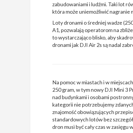
zabudowaniami i ludźmi. Taki lot 
która może uniemożliwić nagranie m
Loty dronami o średniej wadze (25
A1, pozwalają operatorom na zbliże
to wystarczająco blisko, aby skadro
dronami jak DJI Air 2s są nadal zab
Na pomoc w miastach i w miejscach,
250 gram, w tym nowy DJI Mini 3 Pr
nad budynkami i osobami postronny
kategorii nie potrzebujemy zdanyc
znajomość obowiązujących przepisów
standardowych lotów bez szczegół
dron musi być cały czas w zasięgu 