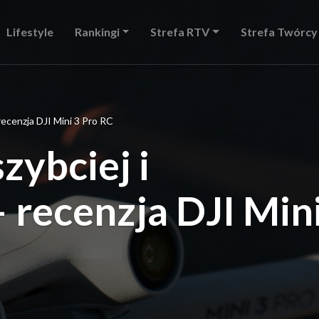
Lifestyle
Rankingi
Strefa RTV
Strefa Twórcy
 recenzja DJI Mini 3 Pro RC
szybciej i
– recenzja DJI Min