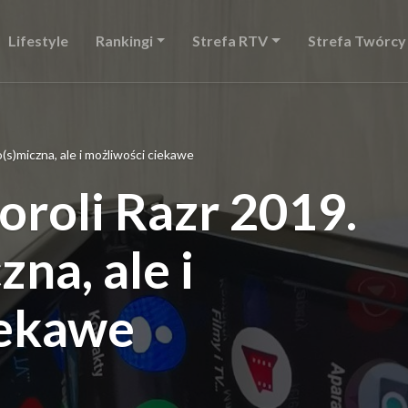
Lifestyle
Rankingi
Strefa RTV
Strefa Twórcy
(s)miczna, ale i możliwości ciekawe
roli Razr 2019.
na, ale i
iekawe