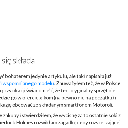
się składa
 bohaterem jedynie artykułu, ale taki napisała już
dzi wspomnianego modelu
. Zauważyłem też, że w Polsce
 przy okazji świadomość, że ten oryginalny sprzęt nie
będzie go w ofercie x-kom (na pewno nie na początku) i
ł okazję obcować ze składanym smartfonem Motoroli.
kupy i stwierdziłem, że wycisnę za to ostatnie soki z
Sherlock Holmes rozwikłam zagadkę ceny rozszerzającej