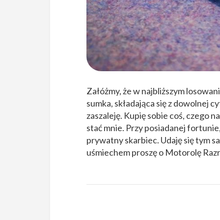
Załóżmy, że w najbliższym losowaniu
sumka, składająca się z dowolnej c
zaszaleję. Kupię sobie coś, czego n
stać mnie. Przy posiadanej fortunie
prywatny skarbiec. Udaję się tym s
uśmiechem proszę o Motorolę Razr