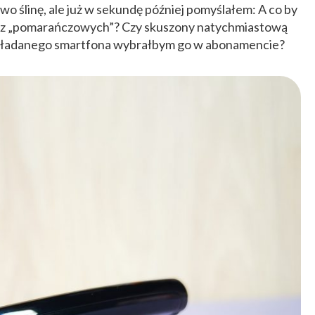
 ślinę, ale już w sekundę później pomyślałem: A co by
raz „pomarańczowych”? Czy skuszony natychmiastową
składanego smartfona wybrałbym go w abonamencie?