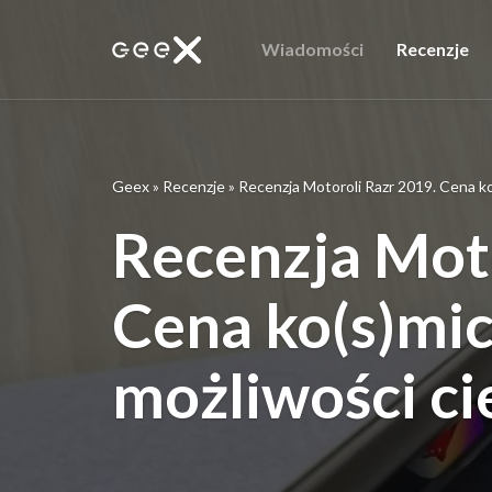
Wiadomości
Recenzje
Geex
»
Recenzje
»
Recenzja Motoroli Razr 2019. Cena ko
Recenzja Moto
Cena ko(s)micz
możliwości c