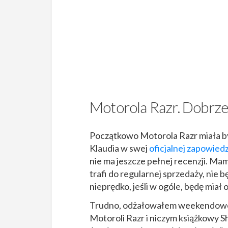
Motorola Razr. Dobrze 
Początkowo Motorola Razr miała być
Klaudia w swej
oficjalnej zapowie
nie ma jeszcze pełnej recenzji. Mam
trafi do regularnej sprzedaży, nie 
nieprędko, jeśli w ogóle, będę mia
Trudno, odżałowałem weekendowe za
Motoroli Razr i niczym książkowy 