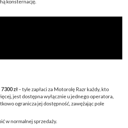
chą konsternację.
–
7300 zł
– tyle zapłaci za Motorolę Razr każdy, kto
więcej, jest dostępna wyłącznie u jednego operatora,
tkowo ogranicza jej dostępność, zawężając pole
upić w normalnej sprzedaży.