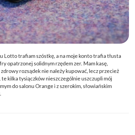
 Lotto trafiam szóstkę, a na moje konto trafia tłusta
yfry opatrzonej solidnym rzędem zer. Mam kasę,
a zdrowy rozsądek nie należy kupować, lecz przecież
, te kilka tysiączków nieszczególnie uszczupli mój
amym do salonu Orange i z szerokim, słowiańskim
.