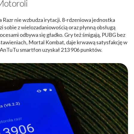
Motoroli
 Razr nie wzbudza irytacji. 8-rdzeniowa jednostka
i sobie z wielozadaniowością oraz płynną obsługą
procesami odbywa się gładko. Gry też śmigają, PUBG bez
tawieniach, Mortal Kombat, daje krwawą satysfakcję w
 AnTuTu smartfon uzyskał 213 906 punktów.