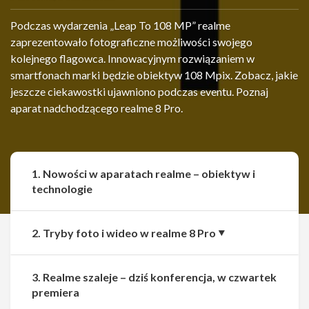
Podczas wydarzenia „Leap To 108 MP” realme
zaprezentowało fotograficzne możliwości swojego
kolejnego flagowca. Innowacyjnym rozwiązaniem w
smartfonach marki będzie obiektyw 108 Mpix. Zobacz, jakie
jeszcze ciekawostki ujawniono podczas eventu. Poznaj
aparat nadchodzącego realme 8 Pro.
1. Nowości w aparatach realme – obiektyw i
technologie
2. Tryby foto i wideo w realme 8 Pro
3. Realme szaleje – dziś konferencja, w czwartek
premiera