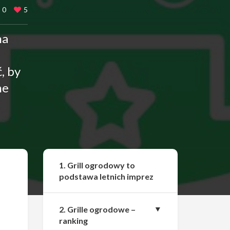
0
5
na
, by
ne
Udostępnij
1. Grill ogrodowy to
podstawa letnich imprez
2. Grille ogrodowe –
ranking