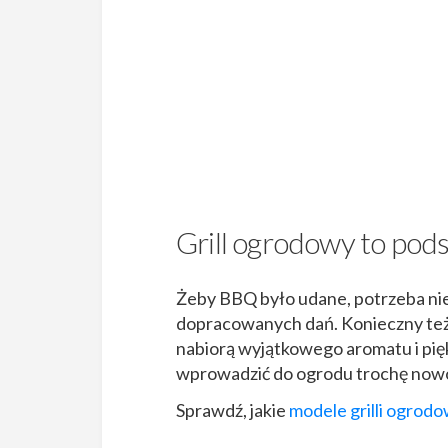
Grill ogrodowy to pod
Żeby BBQ było udane, potrzeba nie 
dopracowanych dań. Konieczny też 
nabiorą wyjątkowego aromatu i pięk
wprowadzić do ogrodu trochę nowo
Sprawdź, jakie
modele grilli ogrodo