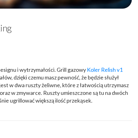
king
esignu i wytrzymałości. Grill gazowy
Koler Relish v1
ałów, dzięki czemu masz pewność, że będzie służył
 jest w dwa ruszty żeliwne, które z łatwością utrzymasz
e oraz w zmywarce. Ruszty umieszczone są tu na dwóch
ie ugrillować większą ilość przekąsek.