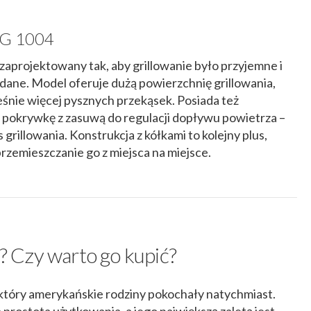
G 1004
projektowany tak, aby grillowanie było przyjemne i
dane. Model oferuje dużą powierzchnię grillowania,
śnie więcej pysznych przekąsek. Posiada też
pokrywkę z zasuwą do regulacji dopływu powietrza –
grillowania. Konstrukcja z kółkami to kolejny plus,
zemieszczanie go z miejsca na miejsce.
a? Czy warto go kupić?
., który amerykańskie rodziny pokochały natychmiast.