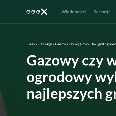
Wiadomości
Recenzje
Geex
»
Rankingi
»
Gazowy czy węglowy? Jaki grill ogrod
Gazowy czy wę
ogrodowy wyb
najlepszych g