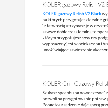
KOLER gazowy Relish V2 
KOLER gazowy Relish V2 Black
wyp
na których przygotujesz idealne gr
i z łatwością utrzymasz je w czystoś
zawsze dobierzesz idealną tempera
którym przygotujesz sosy czy podgr
wyposażony jest w ociekacz na tłus
umożliwiające zawieszenie akcesor
KOLER Grill Gazowy Relish
Szukasz sposobu na nowoczesne i z
pozwoli na przygotowanie potraw, p
Ponadto urządzenie daje sporą prze