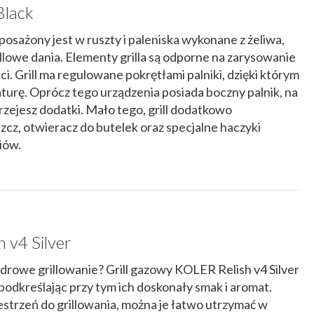
Black
osażony jest w ruszty i paleniska wykonane z żeliwa,
illowe dania. Elementy grilla są odporne na zarysowanie
ci. Grill ma regulowane pokrętłami palniki, dzięki którym
turę. Oprócz tego urządzenia posiada boczny palnik, na
zejesz dodatki. Mało tego, grill dodatkowo
zcz, otwieracz do butelek oraz specjalne haczyki
iów.
 v4 Silver
drowe grillowanie? Grill gazowy KOLER Relish v4 Silver
odkreślając przy tym ich doskonały smak i aromat.
strzeń do grillowania, można je łatwo utrzymać w