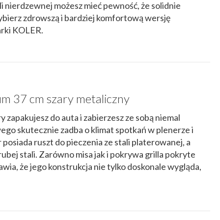
tali nierdzewnej możesz mieć pewność, że solidnie
ybierz zdrowszą i bardziej komfortową wersję
arki KOLER.
m 37 cm szary metaliczny
y zapakujesz do auta i zabierzesz ze sobą niemal
ego skutecznie zadba o klimat spotkań w plenerze i
 posiada ruszt do pieczenia ze stali platerowanej, a
ubej stali. Zarówno misa jak i pokrywa grilla pokryte
wia, że jego konstrukcja nie tylko doskonale wygląda,