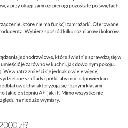
 a przy okazji zamrozi pierogi pozostałe po świętach.
ządzenie, które nie ma funkcji zamrażarki. Oferowane
producenta. Wybierz spośród kilku rozmiarów i kolorów.
ądzenia jednodrzwiowe, które świetnie sprawdzą się w
umieścić je zarówno w kuchni, jak dowolnym pokoju.
. Wewnątrz zmieści się jednak o wiele więcej
ydzielone szuflady i półki, aby móc odpowiednio
odblatowe charakteryzują się różnymi klasami
 takie o stopniu A+, jak i F. Mimo wszystko nie
względu na nieduże wymiary.
2000 zł?