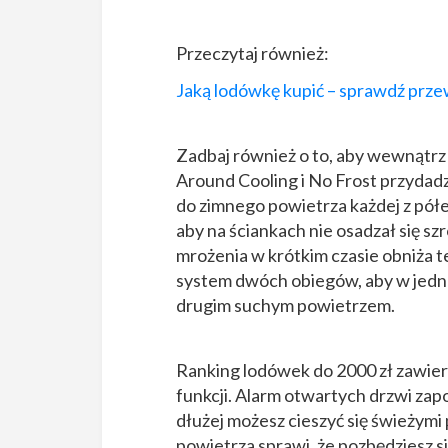
Przeczytaj również:
Jaką lodówkę kupić – sprawdź prz
Zadbaj również o to, aby wewnątrz l
Around Cooling i No Frost przydad
do zimnego powietrza każdej z półe
aby na ściankach nie osadzał się s
mrożenia w krótkim czasie obniża t
system dwóch obiegów, aby w jedne
drugim suchym powietrzem.
Ranking lodówek do 2000 zł zawier
funkcji. Alarm otwartych drzwi za
dłużej możesz cieszyć się świeżymi 
powietrza sprawi, że pozbędziesz 