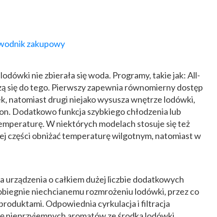
ewodnik zakupowy
odówki nie zbierała się woda. Programy, takie jak: All-
zą się do tego. Pierwszy zapewnia równomierny dostęp
k, natomiast drugi niejako wysusza wnętrze lodówki,
zron. Dodatkowo funkcja szybkiego chłodzenia lub
emperaturę. W niektórych modelach stosuje się też
j części obniżać temperaturę wilgotnym, natomiast w
a urządzenia o całkiem dużej liczbie dodatkowych
pobiegnie niechcianemu rozmrożeniu lodówki, przez co
produktami. Odpowiednia cyrkulacja i filtracja
się nieprzyjemnych aromatów ze środka lodówki.