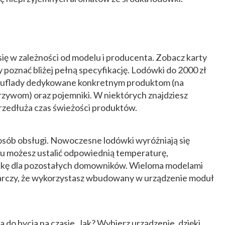
ię w zależności od modelu i producenta. Zobacz karty
poznać bliżej pełną specyfikację. Lodówki do 2000 zł
 szuflady dedykowane konkretnym produktom (na
zywom) oraz pojemniki. W niektórych znajdziesz
przedłuża czas świeżości produktów.
sób obsługi. Nowoczesne lodówki wyróżniają się
u możesz ustalić odpowiednią temperaturę,
notkę dla pozostałych domowników. Wieloma modelami
tarczy, że wykorzystasz wbudowany w urządzenie moduł
 do bycia na czasie. Jak? Wybierz urządzenie, dzięki