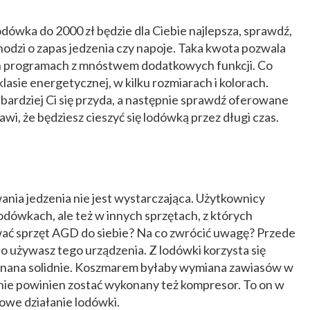
lodówka do 2000 zł będzie dla Ciebie najlepsza, sprawdź,
hodzi o zapas jedzenia czy napoje. Taka kwota pozwala
h programach z mnóstwem dodatkowych funkcji. Co
klasie energetycznej, w kilku rozmiarach i kolorach.
bardziej Ci się przyda, a następnie sprawdź oferowane
i, że będziesz cieszyć się lodówką przez długi czas.
ia jedzenia nie jest wystarczająca. Użytkownicy
dówkach, ale też w innych sprzętach, z których
ować sprzęt AGD do siebie? Na co zwrócić uwagę? Przede
to używasz tego urządzenia. Z lodówki korzysta się
onana solidnie. Koszmarem byłaby wymiana zawiasów w
jnie powinien zostać wykonany też kompresor. To on w
owe działanie lodówki.