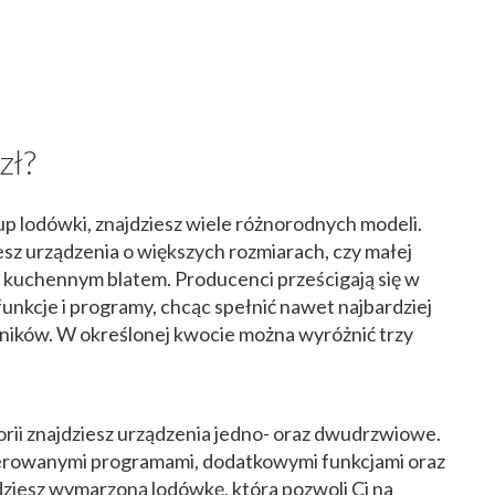
zł?
p lodówki, znajdziesz wiele różnorodnych modeli.
esz urządzenia o większych rozmiarach, czy małej
d kuchennym blatem. Producenci prześcigają się w
nkcje i programy, chcąc spełnić nawet najbardziej
ków. W określonej kwocie można wyróżnić trzy
rii znajdziesz urządzenia jedno- oraz dwudrzwiowe.
ferowanymi programami, dodatkowymi funkcjami oraz
ziesz wymarzoną lodówkę, która pozwoli Ci na