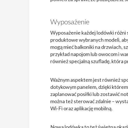
Wyposażenie
Wyposażenie każdej lodówki różni s
produktowe wybranych modeli, aby 
mogą mieć balkoniki na drzwiach,
przykład napojom lub owocom i war
również specjalną szufladę, która 
Ważnym aspektem jest również spo
dotykowym panelem, dzięki którem
zaplanować posiłki lub zostawić 
można też sterować zdalnie – wys
Wi-Fi oraz aplikację mobilną.
Nowa lodówka to też świetna okazja