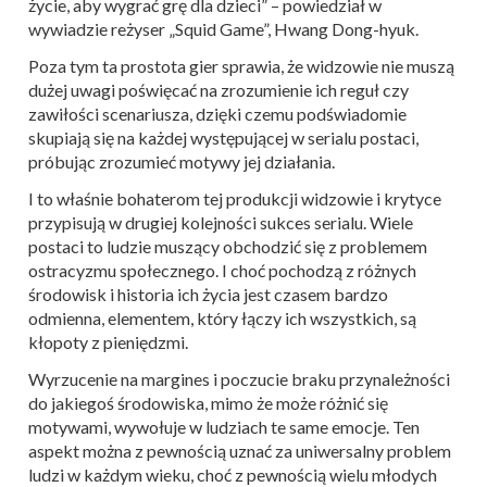
życie, aby wygrać grę dla dzieci” – powiedział w
wywiadzie reżyser „Squid Game”, Hwang Dong-hyuk.
Poza tym ta prostota gier sprawia, że widzowie nie muszą
dużej uwagi poświęcać na zrozumienie ich reguł czy
zawiłości scenariusza, dzięki czemu podświadomie
skupiają się na każdej występującej w serialu postaci,
próbując zrozumieć motywy jej działania.
I to właśnie bohaterom tej produkcji widzowie i krytyce
przypisują w drugiej kolejności sukces serialu. Wiele
postaci to ludzie muszący obchodzić się z problemem
ostracyzmu społecznego. I choć pochodzą z różnych
środowisk i historia ich życia jest czasem bardzo
odmienna, elementem, który łączy ich wszystkich, są
kłopoty z pieniędzmi.
Wyrzucenie na margines i poczucie braku przynależności
do jakiegoś środowiska, mimo że może różnić się
motywami, wywołuje w ludziach te same emocje. Ten
aspekt można z pewnością uznać za uniwersalny problem
ludzi w każdym wieku, choć z pewnością wielu młodych