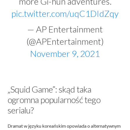
more Gi-hun adventures.
pic.twitter.com/uqC1DIdZqy
— AP Entertainment
(@APEntertainment)
November 9, 2021
„Squid Game”: skąd taka
ogromna popularność tego
serialu?
Dramat w języku koreańskim opowiada o alternatywnym