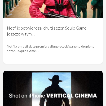
Netflix potwierdza: drugi sezon Squid Game
jeszcze w tym…
Netflix ogłosił datę premiery długo oczekiwanego drugiego
sezonu Squid Game.…