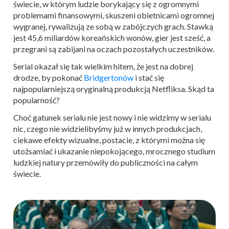
świecie, w którym ludzie borykający się z ogromnymi
problemami finansowymi, skuszeni obietnicami ogromnej
wygranej, rywalizują ze sobą w zabójczych grach. Stawką
jest 45,6 miliardów koreańskich wonów, gier jest sześć, a
przegrani są zabijani na oczach pozostałych uczestników.
Serial okazał się tak wielkim hitem, że jest na dobrej
drodze, by pokonać
Bridgertonów
i stać się
najpopularniejszą oryginalną produkcją Netfliksa. Skąd ta
popularność?
Choć gatunek serialu nie jest nowy i nie widzimy w serialu
nic, czego nie widzielibyśmy już w innych produkcjach,
ciekawe efekty wizualne, postacie, z którymi można się
utożsamiać i ukazanie niepokojącego, mrocznego studium
ludzkiej natury przemówiły do publiczności na całym
świecie.