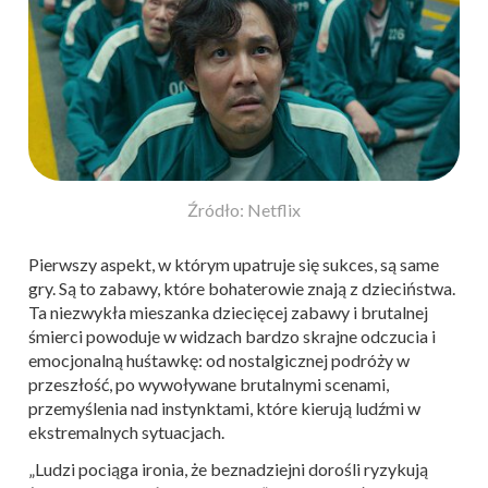
Źródło: Netflix
Pierwszy aspekt, w którym upatruje się sukces, są same
gry. Są to zabawy, które bohaterowie znają z dzieciństwa.
Ta niezwykła mieszanka dziecięcej zabawy i brutalnej
śmierci powoduje w widzach bardzo skrajne odczucia i
emocjonalną huśtawkę: od nostalgicznej podróży w
przeszłość, po wywoływane brutalnymi scenami,
przemyślenia nad instynktami, które kierują ludźmi w
ekstremalnych sytuacjach.
„Ludzi pociąga ironia, że beznadziejni dorośli ryzykują