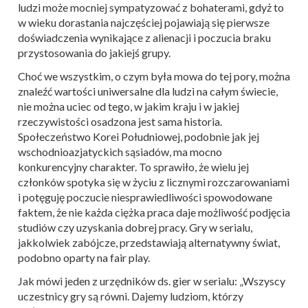
ludzi może mocniej sympatyzować z bohaterami, gdyż to
w wieku dorastania najczęściej pojawiają się pierwsze
doświadczenia wynikające z alienacji i poczucia braku
przystosowania do jakiejś grupy.
Choć we wszystkim, o czym była mowa do tej pory, można
znaleźć wartości uniwersalne dla ludzi na całym świecie,
nie można uciec od tego, w jakim kraju i w jakiej
rzeczywistości osadzona jest sama historia.
Społeczeństwo Korei Południowej, podobnie jak jej
wschodnioazjatyckich sąsiadów, ma mocno
konkurencyjny charakter. To sprawiło, że wielu jej
członków spotyka się w życiu z licznymi rozczarowaniami
i potęguję poczucie niesprawiedliwości spowodowane
faktem, że nie każda ciężka praca daje możliwość podjęcia
studiów czy uzyskania dobrej pracy. Gry w serialu,
jakkolwiek zabójcze, przedstawiają alternatywny świat,
podobno oparty na fair play.
Jak mówi jeden z urzędników ds. gier w serialu: „Wszyscy
uczestnicy gry są równi. Dajemy ludziom, którzy