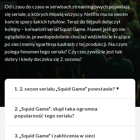
Od czasu do czasu w serwisach streamingowych pojawiają
się seriale, o których mówią wszyscy. Netflix ma na swoim
koncie sporo takich tytułów. Teraz do tej puli dołączył
kolejny – koreański serial Squid Game. Nawet jeśli go nie
oglądaliście, prawdopodobnie chociaż widzieliście krążące
po sieci memy oparte na kadrach z tej produkcji. Na czym
polega fenomen tego serialu? Czy rzeczywiście jest tak
dobry i kiedy doczeka się 2. sezonu?
1. 2. sezon serialu „Squid Game” powstanie?
2. „Squid Game”: skąd taka ogromna
popularność tego serialu?
3. „Squid Game” i zakłócenia w sieci