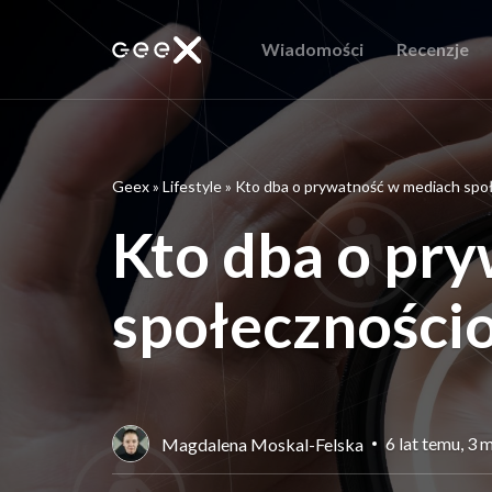
Wiadomości
Recenzje
Geex
»
Lifestyle
»
Kto dba o prywatność w mediach spo
Kto dba o pr
społeczności
6 lat temu, 3
Magdalena Moskal-Felska