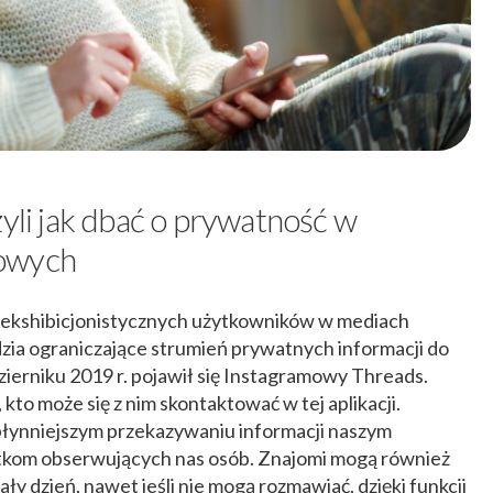
zyli jak dbać o prywatność w
iowych
 ekshibicjonistycznych użytkowników w mediach
zia ograniczające strumień prywatnych informacji do
dzierniku 2019 r. pojawił się Instagramowy Threads.
to może się z nim skontaktować w tej aplikacji.
łynniejszym przekazywaniu informacji naszym
tkom obserwujących nas osób. Znajomi mogą również
ły dzień, nawet jeśli nie mogą rozmawiać, dzięki funkcji