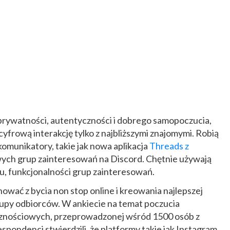
rywatności, autentyczności i dobrego samopoczucia,
yfrową interakcję tylko z najbliższymi znajomymi. Robią
omunikatory, takie jak nowa aplikacja
Threads z
owych grup zainteresowań na Discord. Chętnie używają
, funkcjonalności grup zainteresowań.
ować z bycia non stop online i kreowania najlepszej
grupy odbiorców. W ankiecie na temat poczucia
znościowych, przeprowadzonej wśród 1500 osób z
espondenci stwierdzili, że platformy takie jak Instagram