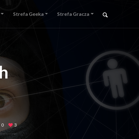
Strefa Geeka
Strefa Gracza
h
0
3