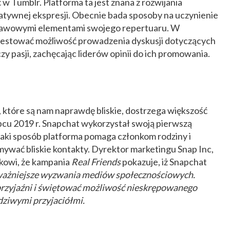
Tumblr. Platforma ta jest znana z rozwijania
atywnej ekspresji. Obecnie bada sposoby na uczynienie
tawowymi elementami swojego repertuaru. W
ł testować możliwość prowadzenia dyskusji dotyczących
 pasji, zachęcając liderów opinii do ich promowania.
 które są nam naprawdę bliskie, dostrzega większość
cu 2019 r. Snapchat wykorzystał swoją pierwszą
jaki sposób platforma pomaga członkom rodziny i
mywać bliskie kontakty. Dyrektor marketingu Snap Inc,
kowi, że kampania
Real Friends
pokazuje, iż Snapchat
ważniejsze wyzwania mediów społecznościowych.
przyjaźni i świętować możliwość nieskrępowanego
wdziwymi przyjaciółmi.