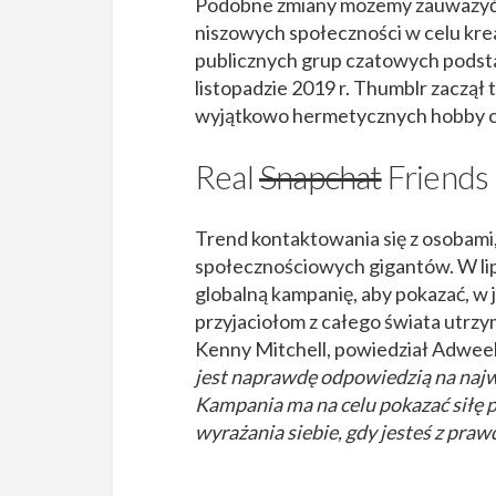
Podobne zmiany możemy zauważyć w 
niszowych społeczności w celu kre
publicznych grup czatowych pods
listopadzie 2019 r. Thumblr zaczą
wyjątkowo hermetycznych hobby czy
Real
Snapchat
Friends
Trend kontaktowania się z osobami,
społecznościowych gigantów. W lip
globalną kampanię, aby pokazać, w 
przyjaciołom z całego świata utrzy
Kenny Mitchell, powiedział Adwee
jest naprawdę odpowiedzią na naj
Kampania ma na celu pokazać siłę 
wyrażania siebie, gdy jesteś z pra