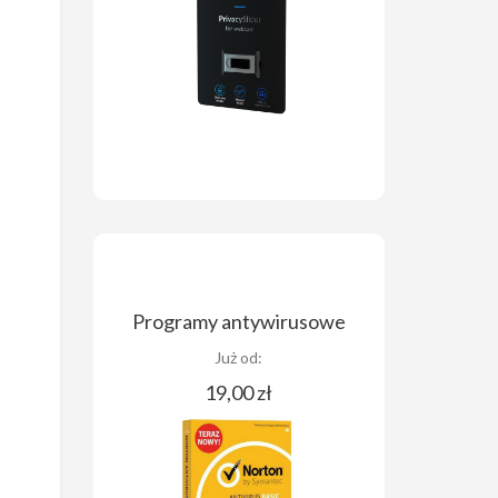
Programy antywirusowe
Już od:
19,00 zł