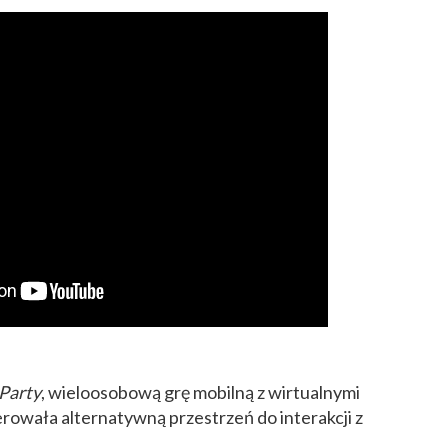
 Party
, wieloosobową grę mobilną z wirtualnymi
rowała alternatywną przestrzeń do interakcji z