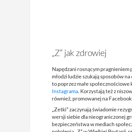
„Z” jak zdrowiej
Napędzani rosnącym pragnieniem p
młodzi ludzie szukają sposobów na c
to poprzez małe społecznościowe k
Instagrama
. Korzystają też z nisz
również, promowanej na Facebooku
„Zetki” zaczynają świadomie rezygn
wersji siebie dla nieograniczonej 
bezpieczeństwa w mediach społec
pokolenia „Z” w Wielkiej Brytanii, r