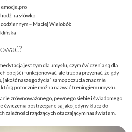
 emocje.pro
Chodź na słówko
u codziennym – Maciej Wielobób
klińska
tować?
edytacja jest tym dla umysłu, czym ćwiczenia są dla
ch obejść i funkcjonować, ale trzeba przyznać, że gdy
 jakość naszego życia i samopoczucia znacznie
ą, którą potocznie można nazwać treningiem umysłu.
wanie zrównoważonego, pewnego siebie i świadomego
 ćwiczenia postrzegane są jako jedyny klucz do
kich zależności rządzących otaczającym nas światem.