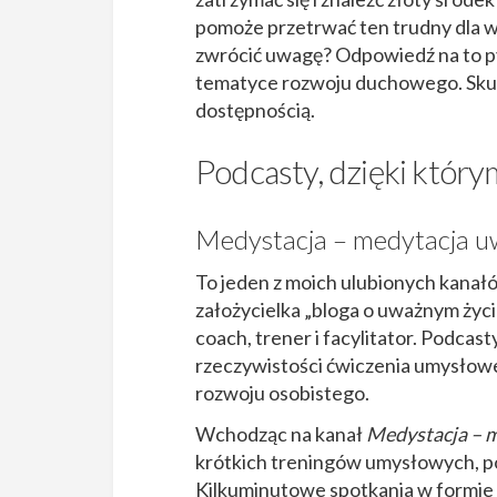
pomoże przetrwać ten trudny dla wsz
zwrócić uwagę? Odpowiedź na to py
tematyce rozwoju duchowego. Skut
dostępnością.
Podcasty, dzięki który
Medystacja – medytacja u
To jeden z moich ulubionych kanałó
założycielka „bloga o uważnym życiu
coach, trener i facylitator. Podcas
rzeczywistości ćwiczenia umysłowe
rozwoju osobistego.
Wchodząc na kanał
Medystacja – 
krótkich treningów umysłowych, pod
Kilkuminutowe spotkania w formie 