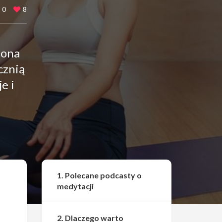
0
8
 ona
cznią
e i
Udostępnij
1. Polecane podcasty o
medytacji
2. Dlaczego warto