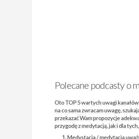
Polecane podcasty o m
Oto TOP 5 wartych uwagi kanałów z
na co sama zwracam uwagę, szukając
przekazać Wam propozycje adekwat
przygodę z medytacją, jak i dla tych
Medystacja / medytacja uważ