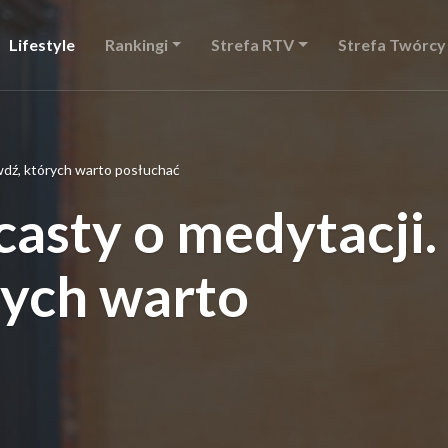
Lifestyle
Rankingi
Strefa RTV
Strefa Twórcy
wdź, których warto posłuchać
asty o medytacji.
rych warto