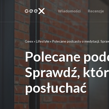
Wiadomości
Recenzje
Geex
»
Lifestyle
»
Polecane podcasty o medytacji. Spra
Polecane podc
Sprawdź, któ
posłuchać