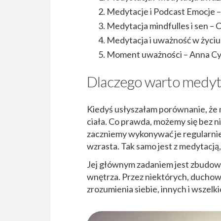
Medytacje i Podcast Emocje –
Medytacja mindfulles i sen – 
Medytacja i uważność w życi
Moment uważności – Anna Cy
Dlaczego warto medy
Kiedyś usłyszałam porównanie, że m
ciała. Co prawda, możemy się bez ni
zaczniemy wykonywać je regularnie,
wzrasta. Tak samo jest z medytacj
Jej głównym zadaniem jest zbudo
wnętrza. Przez niektórych, duchowe
zrozumienia siebie, innych i wszel