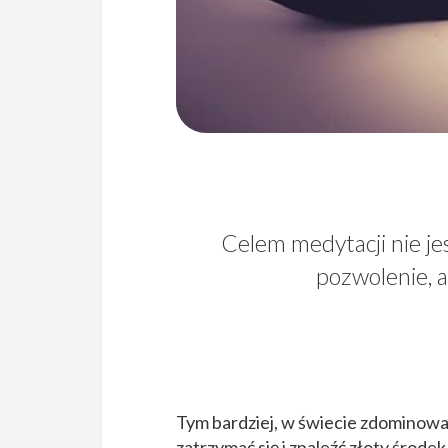
Celem medytacji nie jes
pozwolenie, a
Tym bardziej, w świecie zdominowa
zatrzymać się i znaleźć złoty śro