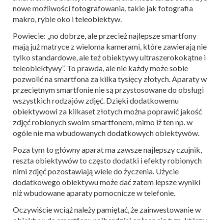
nowe możliwości fotografowania, takie jak fotografia
makro, rybie oko i teleobiektyw.
Powiecie: „no dobrze, ale przecież najlepsze smartfony
mają już matryce z wieloma kamerami, które zawierają nie
tylko standardowe, ale też obiektywy ultraszerokokątne i
teleobiektywy”. To prawda, ale nie każdy może sobie
pozwolić na smartfona za kilka tysięcy złotych.
Aparaty w
przeciętnym smartfonie nie są przystosowane do obsługi
wszystkich rodzajów zdjęć. Dzięki dodatkowemu
obiektywowi za kilkaset złotych można poprawić jakość
zdjęć robionych swoim smartfonem, mimo iż ten np. w
ogóle nie ma wbudowanych dodatkowych obiektywów.
Poza tym to główny aparat ma zawsze najlepszy czujnik,
reszta obiektywów to często dodatki i efekty robionych
nimi zdjęć pozostawiają wiele do życzenia. Użycie
dodatkowego obiektywu może dać zatem lepsze wyniki
niż wbudowane aparaty pomocnicze w telefonie.
Oczywiście wciąż należy pamiętać, że zainwestowanie w