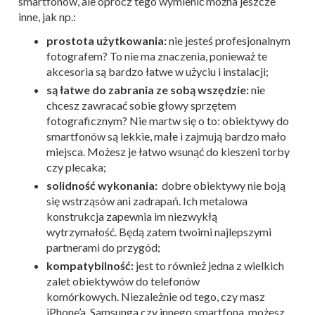
smartfonów, ale oprócz tego wymienić można jeszcze
inne, jak np.:
prostota użytkowania:
nie jesteś profesjonalnym
fotografem? To nie ma znaczenia, ponieważ te
akcesoria są bardzo łatwe w użyciu i instalacji;
są łatwe do zabrania ze sobą wszędzie:
nie
chcesz zawracać sobie głowy sprzętem
fotograficznym? Nie martw się o to: obiektywy do
smartfonów są lekkie, małe i zajmują bardzo mało
miejsca. Możesz je łatwo wsunąć do kieszeni torby
czy plecaka;
solidność wykonania:
dobre obiektywy nie boją
się wstrząsów ani zadrapań. Ich metalowa
konstrukcja zapewnia im niezwykłą
wytrzymałość. Będą zatem twoimi najlepszymi
partnerami do przygód;
kompatybilność:
jest to również jedna z wielkich
zalet obiektywów do telefonów
komórkowych. Niezależnie od tego, czy masz
iPhone’a, Samsunga czy innego smartfona, możesz