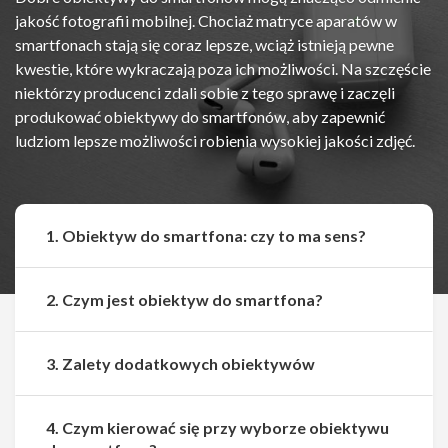
jakość fotografii mobilnej. Chociaż matryce aparatów w
smartfonach stają się coraz lepsze, wciąż istnieją pewne
kwestie, które wykraczają poza ich możliwości. Na szczęście
niektórzy producenci zdali sobie z tego sprawę i zaczęli
produkować obiektywy do smartfonów, aby zapewnić
ludziom lepsze możliwości robienia wysokiej jakości zdjęć.
1. Obiektyw do smartfona: czy to ma sens?
2. Czym jest obiektyw do smartfona?
3. Zalety dodatkowych obiektywów
4. Czym kierować się przy wyborze obiektywu