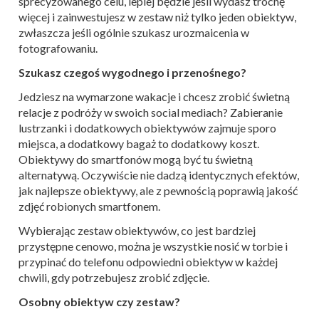
sprecyzowanego celu, lepiej będzie jeśli wydasz trochę
więcej i zainwestujesz w zestaw niż tylko jeden obiektyw,
zwłaszcza jeśli ogólnie szukasz urozmaicenia w
fotografowaniu.
Szukasz czegoś wygodnego i przenośnego?
Jedziesz na wymarzone wakacje i chcesz zrobić świetną
relacje z podróży w swoich social mediach? Zabieranie
lustrzanki i dodatkowych obiektywów zajmuje sporo
miejsca, a dodatkowy bagaż to dodatkowy koszt.
Obiektywy do smartfonów mogą być tu świetną
alternatywą. Oczywiście nie dadzą identycznych efektów,
jak najlepsze obiektywy, ale z pewnością poprawią jakość
zdjęć robionych smartfonem.
Wybierając zestaw obiektywów, co jest bardziej
przystępne cenowo, można je wszystkie nosić w torbie i
przypinać do telefonu odpowiedni obiektyw w każdej
chwili, gdy potrzebujesz zrobić zdjęcie.
Osobny obiektyw czy zestaw?