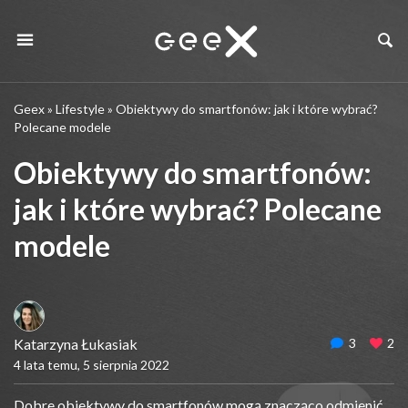
Geex
»
Lifestyle
»
Obiektywy do smartfonów: jak i które wybrać?
Polecane modele
Obiektywy do smartfonów:
jak i które wybrać? Polecane
modele
Katarzyna Łukasiak
3
2
4 lata temu, 5 sierpnia 2022
Dobre obiektywy do smartfonów mogą znacząco odmienić