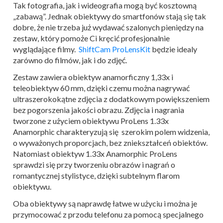
Tak fotografia, jak i wideografia mogą być kosztowną
„zabawą”. Jednak obiektywy do smartfonów stają się tak
dobre, że nie trzeba już wydawać szalonych pieniędzy na
zestaw, który pomoże Ci kręcić profesjonalnie
wyglądające filmy.
ShiftCam ProLensKit
będzie idealy
zarówno do filmów, jak i do zdjęć.
Zestaw zawiera obiektyw anamorficzny 1,33x i
teleobiektyw 60 mm, dzięki czemu można nagrywać
ultraszerokokątne zdjęcia z dodatkowym powiększeniem
bez pogorszenia jakości obrazu. Zdjęcia i nagrania
tworzone z użyciem obiektywu ProLens 1.33x
Anamorphic charakteryzują się szerokim polem widzenia,
o wyważonych proporcjach, bez zniekształceń obiektów.
Natomiast obiektyw 1.33x Anamorphic ProLens
sprawdzi się przy tworzeniu obrazów i nagrań o
romantycznej stylistyce, dzięki subtelnym flarom
obiektywu.
Oba obiektywy są naprawdę łatwe w użyciu i można je
przymocować z przodu telefonu za pomocą specjalnego