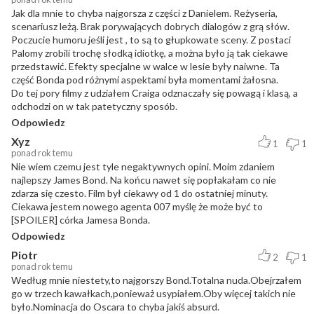
Jak dla mnie to chyba najgorsza z części z Danielem. Reżyseria,
scenariusz leżą. Brak porywających dobrych dialogów z grą słów.
Poczucie humoru jeśli jest , to są to głupkowate sceny. Z postaci
Palomy zrobili trochę słodką idiotkę, a można było ją tak ciekawe
przedstawić. Efekty specjalne w walce w lesie były naiwne. Ta
część Bonda pod różnymi aspektami była momentami żałosna.
Do tej pory filmy z udziałem Craiga odznaczały się powagą i klasą, a
odchodzi on w tak patetyczny sposób.
Odpowiedz
Xyz
1
1
ponad rok temu
Nie wiem czemu jest tyle negaktywnych opini. Moim zdaniem
najlepszy James Bond. Na końcu nawet się popłakałam co nie
zdarza się czesto. Film był ciekawy od 1 do ostatniej minuty.
Ciekawa jestem nowego agenta 007 myślę że może być to
[SPOILER] córka Jamesa Bonda.
Odpowiedz
Piotr
2
1
ponad rok temu
Według mnie niestety,to najgorszy Bond.Totalna nuda.Obejrzałem
go w trzech kawałkach,ponieważ usypiałem.Oby więcej takich nie
było.Nominacja do Oscara to chyba jakiś absurd.