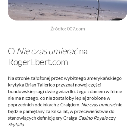
Źródło: 007.com
O
Nie czas umierać
na
RogerEbert.com
Na stronie założonej przez wybitnego amerykańskiego
krytyka Brian Tallerico przyznał nowej części
bondowskiej sagi dwie gwiazdki. Jego zdaniem w filmie
nie ma niczego, co nie zostałoby lepiej zrobione w
poprzednich odcinkach z Craigiem.
Nie czas umierać
nie
będzie pamiętany za kilka lat, w przeciwieństwie do
stanowiących definicję ery Craiga
Casino Royale
czy
Skyfalla
.