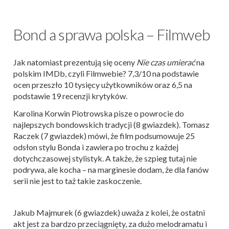
Bond a sprawa polska – Filmweb
Jak natomiast prezentują się oceny
Nie czas umierać
na
polskim IMDb, czyli Filmwebie? 7,3/10 na podstawie
ocen przeszło 10 tysięcy użytkowników oraz 6,5 na
podstawie 19 recenzji krytyków.
Karolina Korwin Piotrowska pisze o powrocie do
najlepszych bondowskich tradycji (8 gwiazdek). Tomasz
Raczek (7 gwiazdek) mówi, że film podsumowuje 25
odsłon stylu Bonda i zawiera po trochu z każdej
dotychczasowej stylistyk. A także, że szpieg tutaj nie
podrywa, ale kocha – na marginesie dodam, że dla fanów
serii nie jest to taż takie zaskoczenie.
Jakub Majmurek (6 gwiazdek) uważa z kolei, że ostatni
akt jest za bardzo przeciągnięty, za dużo melodramatu i