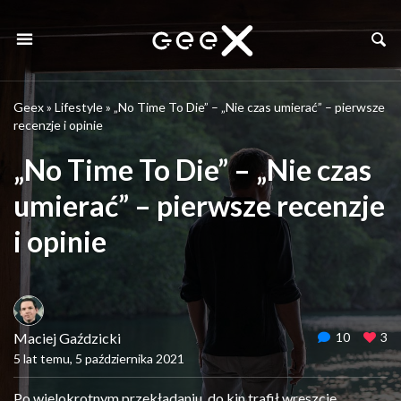
Geex
»
Lifestyle
»
„No Time To Die” – „Nie czas umierać” – pierwsze
recenzje i opinie
„No Time To Die” – „Nie czas
umierać” – pierwsze recenzje
i opinie
Maciej Gaździcki
10
3
5 lat temu, 5 października 2021
Po wielokrotnym przekładaniu, do kin trafił wreszcie