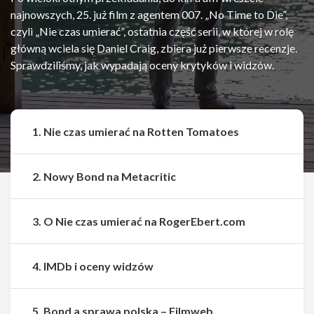
najnowszych, 25. już film z agentem 007. „No Time to Die”,
czyli „Nie czas umierać”, ostatnia część serii, w której w rolę
główną wciela się Daniel Craig, zbiera już pierwsze recenzje.
Sprawdziliśmy, jak wypadają oceny krytyków i widzów.
1. Nie czas umierać na Rotten Tomatoes
2. Nowy Bond na Metacritic
3. O Nie czas umierać na RogerEbert.com
4. IMDb i oceny widzów
5. Bond a sprawa polska – Filmweb