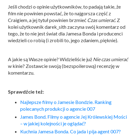
Jeśli chodzi o opinie użytkowników, to padają takie, że
film nie powinien powstać, że to najgorsza część z
Craigiem, a jej tytuł powinien brzmieć
Czas umierać
. Z
kolei użytkownik darek_sith zaczyna swój komentarz od
tego, że to nie jest świat dla Jamesa Bonda i producenci
wiedzieli co robią (i zrobili to, jego zdaniem, pięknie).
A jakie są Wasze opinie? Widzieliście już
Nie czas umierać
w kinie? Zostawcie swoją (bezspoilerową) recenzję w
komentarzu.
Sprawdźcie też:
Najlepsze filmy o Jamesie
Bond
zie. Ranking
polecanych produkcji o agencie 007
James
Bond
. Filmy o agencie Jej Królewskiej Mości
– w jakiej kolejności je oglądać?
Kuchnia Jamesa
Bond
a. Co jada i pija agent 007?