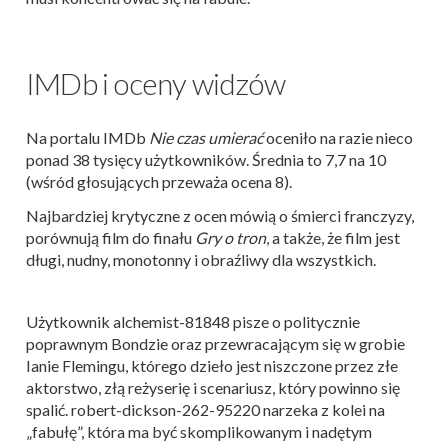
IMDb i oceny widzów
Na portalu IMDb
Nie czas umierać
oceniło na razie nieco
ponad 38 tysięcy użytkowników. Średnia to 7,7 na 10
(wśród głosujących przeważa ocena 8).
Najbardziej krytyczne z ocen mówią o śmierci franczyzy,
porównują film do finału
Gry o tron
, a także, że film jest
długi, nudny, monotonny i obraźliwy dla wszystkich.
Użytkownik alchemist-81848 pisze o politycznie
poprawnym Bondzie oraz przewracającym się w grobie
Ianie Flemingu, którego dzieło jest niszczone przez złe
aktorstwo, złą reżyserię i scenariusz, który powinno się
spalić. robert-dickson-262-95220 narzeka z kolei na
„fabułę”, która ma być skomplikowanym i nadętym