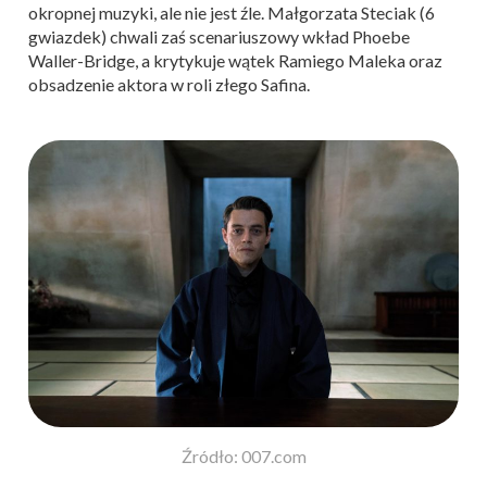
okropnej muzyki, ale nie jest źle. Małgorzata Steciak (6
gwiazdek) chwali zaś scenariuszowy wkład Phoebe
Waller-Bridge, a krytykuje wątek Ramiego Maleka oraz
obsadzenie aktora w roli złego Safina.
Źródło: 007.com