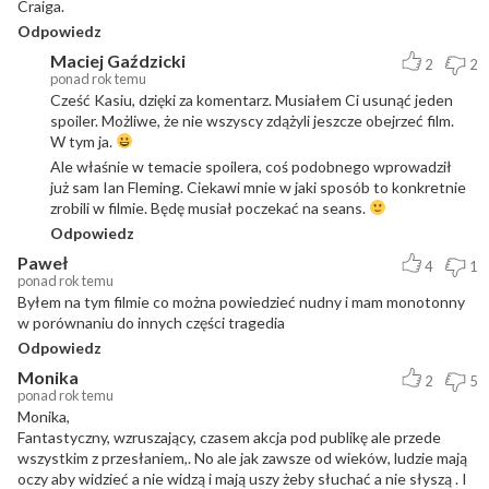
Craiga.
Odpowiedz
Maciej Gaździcki
2
2
ponad rok temu
Cześć Kasiu, dzięki za komentarz. Musiałem Ci usunąć jeden
spoiler. Możliwe, że nie wszyscy zdążyli jeszcze obejrzeć film.
W tym ja.
Ale właśnie w temacie spoilera, coś podobnego wprowadził
już sam Ian Fleming. Ciekawi mnie w jaki sposób to konkretnie
zrobili w filmie. Będę musiał poczekać na seans.
Odpowiedz
Paweł
4
1
ponad rok temu
Byłem na tym filmie co można powiedzieć nudny i mam monotonny
w porównaniu do innych części tragedia
Odpowiedz
Monika
2
5
ponad rok temu
Monika,
Fantastyczny, wzruszający, czasem akcja pod publikę ale przede
wszystkim z przesłaniem,. No ale jak zawsze od wieków, ludzie mają
oczy aby widzieć a nie widzą i mają uszy żeby słuchać a nie słyszą . I