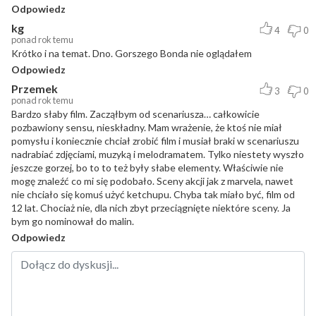
Odpowiedz
kg
4
0
ponad rok temu
Krótko i na temat. Dno. Gorszego Bonda nie oglądałem
Odpowiedz
Przemek
3
0
ponad rok temu
Bardzo słaby film. Zacząłbym od scenariusza… całkowicie
pozbawiony sensu, nieskładny. Mam wrażenie, że ktoś nie miał
pomysłu i koniecznie chciał zrobić film i musiał braki w scenariuszu
nadrabiać zdjęciami, muzyką i melodramatem. Tylko niestety wyszło
jeszcze gorzej, bo to to też były słabe elementy. Właściwie nie
mogę znaleźć co mi się podobało. Sceny akcji jak z marvela, nawet
nie chciało się komuś użyć ketchupu. Chyba tak miało być, film od
12 lat. Chociaż nie, dla nich zbyt przeciągnięte niektóre sceny. Ja
bym go nominował do malin.
Odpowiedz