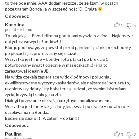
to tyle ode mnie. AAA dodam jeszcze , że ze łzami w oczach
pożegnałam Bonda , a w szczególności D. Craiga
Odpowiedz
Karolina
1
5
ponad rok temu
To tak jak ja …Przed kilkoma godzinami wyszłam z kina . ..Najlepszy z
dotychczasowych Bondów!!!!
Biorąc pod uwagę, ze powstał przed pandemią, ciarki przechodziły
po plecach, jak profetyczny się okazał..
Wszystko jest inne – Londyn lotu ptaka ( po brexicie ),
poturbowany świat ( obecnie w maseczkach ..)- i na to
zareagował idealnie JB.
Na widza czekają zapierające widoki północy i południa ,
ekwilibrystyczne wyczyny kaskaderów, ale najbardziej porusza to,
raz pierwszy dobry i zły bohater są Ludźmi , ze swoimi historiami
życia, krzywdą i reakcją na zło.
Dialogi i przesłanie nie rażą natrętnym moralizowaniem .
Wszystko jest inne-tak jak inny jest świat po czasie – notabene –
oczekiwania na Bonda…
Będzie się działo !!! A zatem – do kin!!!
Odpowiedz
Paulina
3
2
ponad rok temu