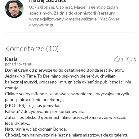
007 zgłoś się. Oto jest, Maciej, agent do zadań
specjalnych. Za dnia doktor historii literatury
wyspecjalizowany w mediewalizmie i MacGyver
copywritingu.
Komentarze (10)
Kasia
3
3
ponad rok temu
Daniel Craig od pierwszego do ostatniego Bonda jest świetny.
Jednak No Time To Die mimo pięknych plenerów, chwilami
bajecznej muzyki, uroczego ” mrugnięcia okiem”do publiczności, nie
czaruje.
Ckliwe sceny miłosne , z lodowatą w odbiorze , zwyczajnie brzydką,
panną , nic a nic nie przekonują.
[SPOILER] To jakaś pomyłka.
Fabuła? Zdecydowanie przekonbinowana.
Zatem, po blisko 3 godzinach filmu, ucieszyło mnie , że wreszcie
lecą rakiety…
Naturalnie wciąż kocham Bonda.
Chociaż, ten najnowszy nie jest na miarę mistrzowskiego talentu