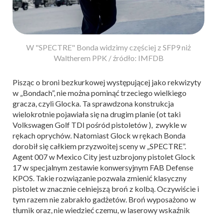
W "SPECTRE" Bonda widzimy częściej z SFP9 niż
Waltherem PPK / źródło: IMFDB
Pisząc o broni bezkurkowej występującej jako rekwizyty
w „Bondach”, nie można pominąć trzeciego wielkiego
gracza, czyli Glocka. Ta sprawdzona konstrukcja
wielokrotnie pojawiała się na drugim planie (ot taki
Volkswagen Golf TDI pośród pistoletów ), zwykle w
rękach oprychów. Natomiast Glock w rękach Bonda
dorobił się całkiem przyzwoitej sceny w „SPECTRE”.
Agent 007 w Mexico City jest uzbrojony pistolet Glock
17 w specjalnym zestawie konwersyjnym FAB Defense
KPOS. Takie rozwiązanie pozwala zmienić klasyczny
pistolet w znacznie celniejszą broń z kolbą. Oczywiście i
tym razem nie zabrakło gadżetów. Broń wyposażono w
tłumik oraz, nie wiedzieć czemu, w laserowy wskaźnik