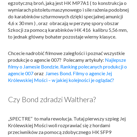
egzotyczną broń, jaką jest HK MP7A1 ( to konstrukcja o
wymiarach pistoletu maszynowego i sile rażenia podobnej
do karabinków szturmowych dzięki specjalnej amunicji
4,6 x 30 mm ) , oraz obracają w perzynę spory obszar
Szkocji za pomocą karabinków HK 416 kalibru 5,56 mm,
to jednak główny bohater pozostaje wierny klasyce.
Chcecie nadrobić filmowe zaległości i poznać wszystkie
produkcje o agencie 007? Polecamy artykuły:
Najlepsze
filmy o Jamesie Bondzie. Ranking polecanych produkcji o
agencie 007
oraz
James Bond. Filmy o agencie Jej
Królewskiej Mości – w jakiej kolejności je oglądać?
Czy Bond zdradzi Walthera?
„SPECTRE” to mała rewolucja. Tutaj pierwszy szpieg Jej
Królewskiej Mości woli rozprawiać się z hordami
przeciwników za pomocą zdobycznego HK SFP9