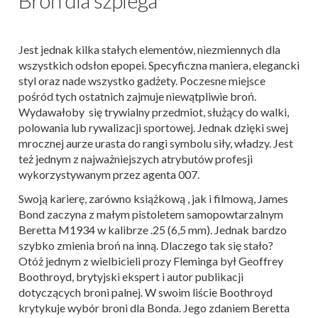
Jest jednak kilka stałych elementów, niezmiennych dla
wszystkich odsłon epopei. Specyficzna maniera, elegancki
styl oraz nade wszystko gadżety. Poczesne miejsce
pośród tych ostatnich zajmuje niewątpliwie broń.
Wydawałoby się trywialny przedmiot, służący do walki,
polowania lub rywalizacji sportowej. Jednak dzięki swej
mrocznej aurze urasta do rangi symbolu siły, władzy. Jest
też jednym z najważniejszych atrybutów profesji
wykorzystywanym przez agenta 007.
Swoją karierę, zarówno książkową , jak i filmową, James
Bond zaczyna z małym pistoletem samopowtarzalnym
Beretta M1934 w kalibrze .25 (6,5 mm). Jednak bardzo
szybko zmienia broń na inną. Dlaczego tak się stało?
Otóż jednym z wielbicieli prozy Fleminga był Geoffrey
Boothroyd, brytyjski ekspert i autor publikacji
dotyczących broni palnej. W swoim liście Boothroyd
krytykuje wybór broni dla Bonda. Jego zdaniem Beretta