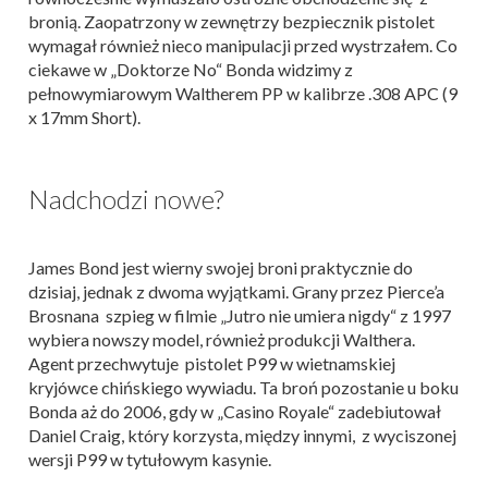
bronią. Zaopatrzony w zewnętrzy bezpiecznik pistolet
wymagał również nieco manipulacji przed wystrzałem. Co
ciekawe w „Doktorze No“ Bonda widzimy z
pełnowymiarowym Waltherem PP w kalibrze .308 APC (9
x 17mm Short).
Nadchodzi nowe?
James Bond jest wierny swojej broni praktycznie do
dzisiaj, jednak z dwoma wyjątkami. Grany przez Pierce’a
Brosnana szpieg w filmie „Jutro nie umiera nigdy“ z 1997
wybiera nowszy model, również produkcji Walthera.
Agent przechwytuje pistolet P99 w wietnamskiej
kryjówce chińskiego wywiadu. Ta broń pozostanie u boku
Bonda aż do 2006, gdy w „Casino Royale“ zadebiutował
Daniel Craig, który korzysta, między innymi, z wyciszonej
wersji P99 w tytułowym kasynie.