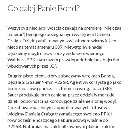
Co dalej Panie Bond?
Wszyscy z niecierpliwością czekają na premierę „Nie czas
umierać”, będącego pożegnalnym występem Daniela
Craiga. Dzięki publikowanym zwiastunom wiemy już co
nieco na temat arsenału 007. Niewątpliwie nadal
będziemy mogli cieszyć oczy widokiem wiernego
Walthera PPK, tym razem prawdopodobnie bez bajerów
wbudowanych przez „Q”.
Drugim pistoletem, który zobaczymy w rękach Bonda,
będzie SIG Sauer 9-mm P226R. Agent wykorzysta go jako
broń zapasową podczas szturmu na wrogą bazę (SIG
Sauer produkuje broń cenioną przez oddziały morskie
dzięki odporności na korodujące działanie słonej wody).
Co zabawne na jednym z opublikowanych fotosów
widzimy Daniela Craiga trzymającego swojego PPK i
równocześnie noszącego kaburę udową właśnie do
P226R. Natomiast na zaktualizowanym plakacie aktor