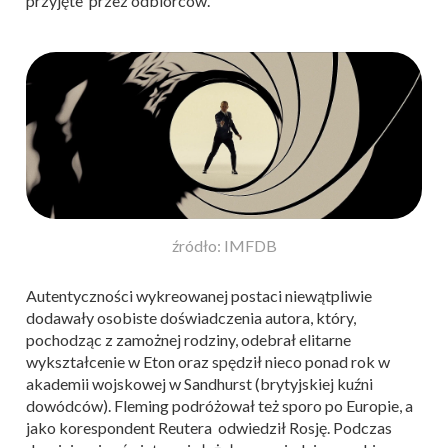
przyjęte przez odbiorców.
źródło: IMFDB
Autentyczności wykreowanej postaci niewątpliwie
dodawały osobiste doświadczenia autora, który,
pochodząc z zamożnej rodziny, odebrał elitarne
wykształcenie w Eton oraz spędził nieco ponad rok w
akademii wojskowej w Sandhurst (brytyjskiej kuźni
dowódców). Fleming podróżował też sporo po Europie, a
jako korespondent Reutera odwiedził Rosję. Podczas