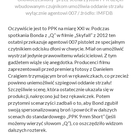
wbudowanym czujnikom umożliwia oddanie strzału
wyłącznie agentowi 007 / źródło: IMFDB
Oczywiście jest to PPK na miarę XXI w. Podczas
spotkania Bonda z „Q” w filmie „Skyfall” z 2012 ten
ostatni przekazuje agentowi 007 pistolet ze specjalnym
czytnikiem odcisku dłoni w chwycie. Miał on umożliwić
wystrzał jedynie prawowitemu właścicielowi. Z tym
gadżetem wiąże się anegdotka. Producenci filmu
zaprezentowali przed premierą fotosy z Danielem
Craigiem trzymającym broń w rękawiczkach, co przecież
powinno uniemożliwić szpiegowi oddanie strzału!
Szczęśliwie scenę, która ostatecznie ukazała się w
produkcji, nakręcono już bez rękawiczek. Potem
przytomni scenarzyści zadbali o to, aby Bond zgubił
swoją spersonalizowaną broń i powrócił w dalszych
scenach do standardowego „PPK 9 mm Short” (jeśli
możemy wierzyć słowom „Q”), co oszczędziło widzom
dalszych rozterek.