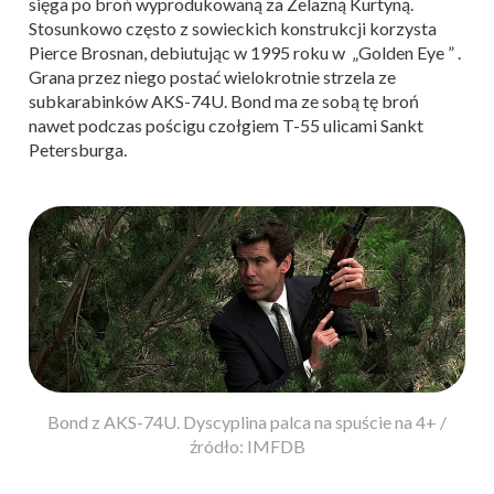
sięga po broń wyprodukowaną za Żelazną Kurtyną.
Stosunkowo często z sowieckich konstrukcji korzysta
Pierce Brosnan, debiutując w 1995 roku w „Golden Eye ” .
Grana przez niego postać wielokrotnie strzela ze
subkarabinków AKS-74U. Bond ma ze sobą tę broń
nawet podczas pościgu czołgiem T-55 ulicami Sankt
Petersburga.
Bond z AKS-74U. Dyscyplina palca na spuście na 4+ /
źródło: IMFDB