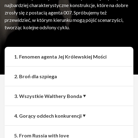
najbardziej charakterystyczne konstrukcje, które na dobre
zrosły się z postacią agenta 007. Spróbujemy też
przewidzieć, w którym kierunku mogą pójść scenarzyści,
tworząc kolejne odsłony cyklu.
1. Fenomen agenta Jej Królewskiej Mości
2. Broń dla szpiega
3. Wszystkie Walthery Bonda
4. Gorący oddech konkurencji
5. From Russia with love