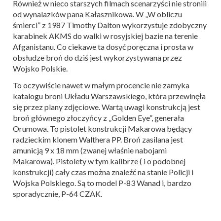
Również w nieco starszych filmach scenarzyści nie stronili
od wynalazków pana Kałasznikowa. W „W obliczu
śmierci” z 1987 Timothy Dalton wykorzystuje zdobyczny
karabinek AKMS do walki w rosyjskiej bazie na terenie
Afganistanu. Co ciekawe ta dosyć poręczna i prosta w
obsłudze broń do dziś jest wykorzystywana przez
Wojsko Polskie.
To oczywiście nawet w małym procencie nie zamyka
katalogu broni Układu Warszawskiego, która przewinęła
się przez plany zdjęciowe. Wartą uwagi konstrukcją jest
broń głównego złoczyńcy z „Golden Eye”, generała
Orumowa. To pistolet konstrukcji Makarowa będący
radzieckim klonem Walthera PP. Broń zasilana jest
amunicją 9 x 18 mm (zwanej właśnie nabojami
Makarowa). Pistolety w tym kalibrze ( i o podobnej
konstrukcji) cały czas można znaleźć na stanie Policji i
Wojska Polskiego. Są to model P-83 Wanad i, bardzo
sporadycznie, P-64 CZAK.