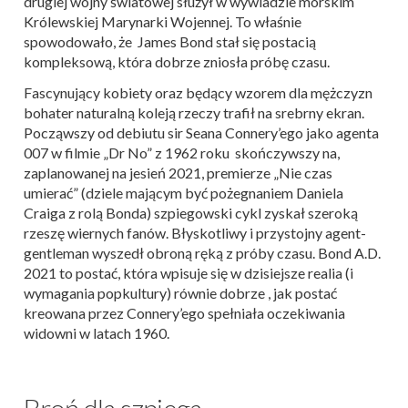
drugiej wojny światowej służył w wywiadzie morskim
Królewskiej Marynarki Wojennej. To właśnie
spowodowało, że James Bond stał się postacią
kompleksową, która dobrze zniosła próbę czasu.
Fascynujący kobiety oraz będący wzorem dla mężczyzn
bohater naturalną koleją rzeczy trafił na srebrny ekran.
Począwszy od debiutu sir Seana Connery’ego jako agenta
007 w filmie „Dr No” z 1962 roku skończywszy na,
zaplanowanej na jesień 2021, premierze „Nie czas
umierać” (dziele mającym być pożegnaniem Daniela
Craiga z rolą Bonda) szpiegowski cykl zyskał szeroką
rzeszę wiernych fanów. Błyskotliwy i przystojny agent-
gentleman wyszedł obroną ręką z próby czasu. Bond A.D.
2021 to postać, która wpisuje się w dzisiejsze realia (i
wymagania popkultury) równie dobrze , jak postać
kreowana przez Connery’ego spełniała oczekiwania
widowni w latach 1960.
Broń dla szpiega