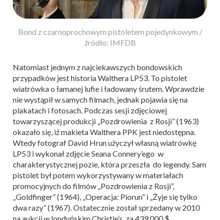
Bond z czarnoprochowym pistoletem pojedynkowym /
źródło: IMFDB
Natomiast jednym z najciekawszych bondowskich
przypadków jest historia Walthera LP53. To pistolet
wiatrówka o łamanej lufie i ładowany śrutem. Wprawdzie
nie wystąpił w samych filmach, jednak pojawia się na
plakatach i fotosach. Podczas sesji zdjęciowej
towarzyszącej produkcji „Pozdrowienia z Rosji” (1963)
okazało się, iż makieta Walthera PPK jest niedostępna.
Wtedy fotograf David Hrun użyczył własną wiatrówkę
LP53 i wykonał zdjęcie Seana Connery’ego w
charakterystycznej pozie, która przeszła do legendy. Sam
pistolet był potem wykorzystywany w materiałach
promocyjnych do filmów „Pozdrowienia z Rosji”,
„Goldfinger” (1964), „Operacja: Piorun” i „Żyje się tylko
dwa razy” (1967). Ostatecznie został sprzedany w 2010
na aukcji w londyńskim Christie’s za 439 000 $.