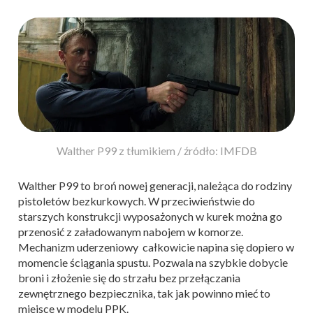
Walther P99 z tłumikiem / źródło: IMFDB
Walther P99 to broń nowej generacji, należąca do rodziny
pistoletów bezkurkowych. W przeciwieństwie do
starszych konstrukcji wyposażonych w kurek można go
przenosić z załadowanym nabojem w komorze.
Mechanizm uderzeniowy całkowicie napina się dopiero w
momencie ściągania spustu. Pozwala na szybkie dobycie
broni i złożenie się do strzału bez przełączania
zewnętrznego bezpiecznika, tak jak powinno mieć to
miejsce w modelu PPK.