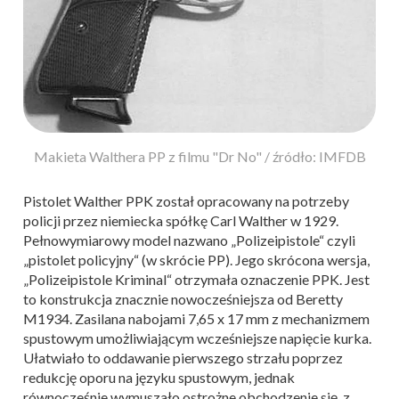
Makieta Walthera PP z filmu "Dr No" / źródło: IMFDB
Pistolet Walther PPK został opracowany na potrzeby
policji przez niemiecka spółkę Carl Walther w 1929.
Pełnowymiarowy model nazwano „Polizeipistole“ czyli
„pistolet policyjny“ (w skrócie PP). Jego skrócona wersja,
„Polizeipistole Kriminal“ otrzymała oznaczenie PPK. Jest
to konstrukcja znacznie nowocześniejsza od Beretty
M1934. Zasilana nabojami 7,65 x 17 mm z mechanizmem
spustowym umożliwiającym wcześniejsze napięcie kurka.
Ułatwiało to oddawanie pierwszego strzału poprzez
redukcję oporu na języku spustowym, jednak
równocześnie wymuszało ostrożne obchodzenie się z