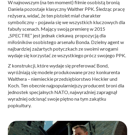
W najnowszym (na ten moment) filmie osobistą bronią
Daniela pozostaje klasyczny Walther PPK. Śledząc pracę
reżysera, widać, że ten pistolet miał charakter
symboliczny – pojawia się we wszystkich kluczowych dla
fabuły scenach. Mający swoją premierę w 2015
„SPECTRE” jest jednak ciekawą propozycją dla
miłośników osobistego arsenału Bonda. Dzielny agent w
najbardziej zażartych potyczkach ze swoimi wrogami
wydaje się korzystać ze wszystkiego prócz swojego PPK.
Z konstrukcji, które wydaje się preferować Bond,
wyróżniają się modele produkowane przez konkurenta
Walthera – niemieckie przedsiębiorstwo Heckler und
Koch. Ten obecnie najpopularniejszy producent broni dla
jednostek specjalnych NATO, najwyraźniej zapragnął
wyraźniej odcisnąć swoje piętno na tym zakątku
popkultury.