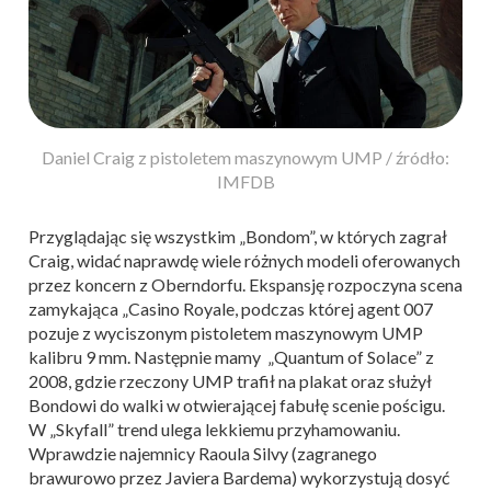
Daniel Craig z pistoletem maszynowym UMP / źródło:
IMFDB
Przyglądając się wszystkim „Bondom”, w których zagrał
Craig, widać naprawdę wiele różnych modeli oferowanych
przez koncern z Oberndorfu. Ekspansję rozpoczyna scena
zamykająca „Casino Royale, podczas której agent 007
pozuje z wyciszonym pistoletem maszynowym UMP
kalibru 9 mm. Następnie mamy „Quantum of Solace” z
2008, gdzie rzeczony UMP trafił na plakat oraz służył
Bondowi do walki w otwierającej fabułę scenie pościgu.
W „Skyfall” trend ulega lekkiemu przyhamowaniu.
Wprawdzie najemnicy Raoula Silvy (zagranego
brawurowo przez Javiera Bardema) wykorzystują dosyć