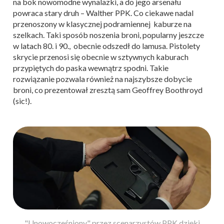
na bok nowomodne wynalazki, a do jego arsenału
powraca stary druh – Walther PPK. Co ciekawe nadal
przenoszony w klasycznej podramiennej kaburze na
szelkach. Taki sposób noszenia broni, popularny jeszcze
w latach 80. i 90., obecnie odszedł do lamusa. Pistolety
skrycie przenosi się obecnie w sztywnych kaburach
przypiętych do paska wewnątrz spodni. Takie
rozwiązanie pozwala również na najszybsze dobycie
broni, co prezentował zresztą sam Geoffrey Boothroyd
(sic!).
"Unowocześniony" przez scenarzystów PPK dzięki