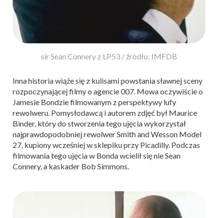
sir Sean Connery z LP53 / źródło: IMFDB
Inna historia wiąże się z kulisami powstania sławnej sceny
rozpoczynającej filmy o agencie 007. Mowa oczywiście o
Jamesie Bondzie filmowanym z perspektywy lufy
rewolweru. Pomysłodawcą i autorem zdjęć był Maurice
Binder, który do stworzenia tego ujęcia wykorzystał
najprawdopodobniej rewolwer Smith and Wesson Model
27, kupiony wcześniej w sklepiku przy Picadilly. Podczas
filmowania tego ujęcia w Bonda wcielił się nie Sean
Connery, a kaskader Bob Simmons.