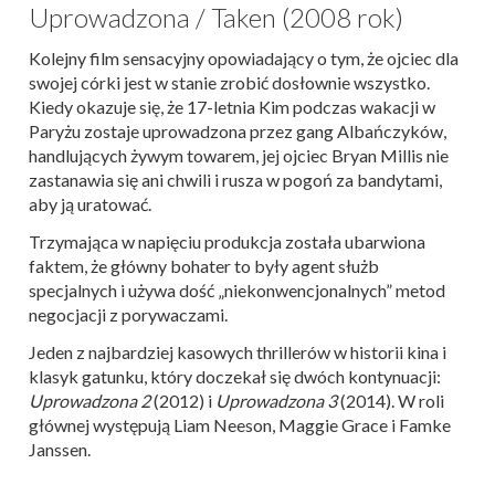
Uprowadzona / Taken (2008 rok)
Kolejny film sensacyjny opowiadający o tym, że ojciec dla
swojej córki jest w stanie zrobić dosłownie wszystko.
Kiedy okazuje się, że 17-letnia Kim podczas wakacji w
Paryżu zostaje uprowadzona przez gang Albańczyków,
handlujących żywym towarem, jej ojciec Bryan Millis nie
zastanawia się ani chwili i rusza w pogoń za bandytami,
aby ją uratować.
Trzymająca w napięciu produkcja została ubarwiona
faktem, że główny bohater to były agent służb
specjalnych i używa dość „niekonwencjonalnych” metod
negocjacji z porywaczami.
Jeden z najbardziej kasowych thrillerów w historii kina i
klasyk gatunku, który doczekał się dwóch kontynuacji:
Uprowadzona 2
(2012) i
Uprowadzona 3
(2014). W roli
głównej występują Liam Neeson, Maggie Grace i Famke
Janssen.