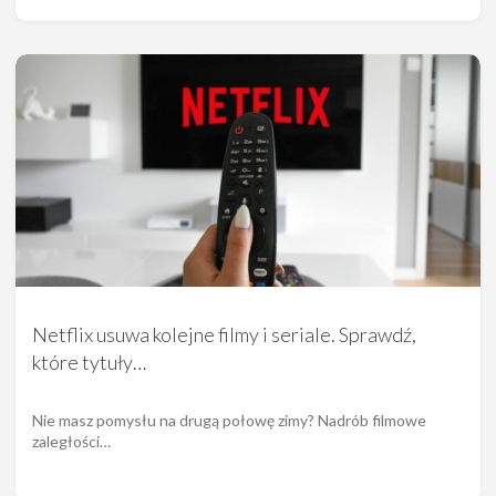
Netflix usuwa kolejne filmy i seriale. Sprawdź,
które tytuły…
Nie masz pomysłu na drugą połowę zimy? Nadrób filmowe
zaległości…