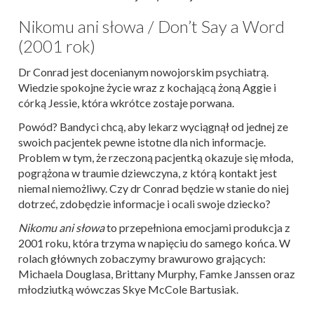
Nikomu ani słowa / Don’t Say a Word
(2001 rok)
Dr Conrad jest docenianym nowojorskim psychiatrą.
Wiedzie spokojne życie wraz z kochającą żoną Aggie i
córką Jessie, która wkrótce zostaje porwana.
Powód? Bandyci chcą, aby lekarz wyciągnął od jednej ze
swoich pacjentek pewne istotne dla nich informacje.
Problem w tym, że rzeczoną pacjentką okazuje się młoda,
pogrążona w traumie dziewczyna, z którą kontakt jest
niemal niemożliwy. Czy dr Conrad będzie w stanie do niej
dotrzeć, zdobędzie informacje i ocali swoje dziecko?
Nikomu ani słowa
to przepełniona emocjami produkcja z
2001 roku, która trzyma w napięciu do samego końca. W
rolach głównych zobaczymy brawurowo grających:
Michaela Douglasa, Brittany Murphy, Famke Janssen oraz
młodziutką wówczas Skye McCole Bartusiak.