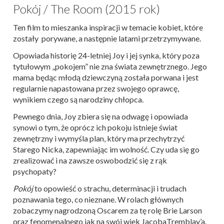
Pokój / The Room (2015 rok)
Ten film to mieszanka inspiracji w temacie kobiet, które
zostały
porywane, a następnie latami przetrzymywane.
Opowiada historię 24-letniej Joy i jej synka, który poza
tytułowym „pokojem” nie zna świata zewnętrznego. Jego
mama będąc młodą dziewczyną została porwana i jest
regularnie napastowana przez swojego oprawcę,
wynikiem czego są narodziny chłopca.
Pewnego dnia, Joy zbiera się na odwagę i opowiada
synowi o tym, że oprócz ich pokoju istnieje świat
zewnętrzny i wymyśla plan, który ma przechytrzyć
Starego Nicka, zapewniając im wolność. Czy uda się go
zrealizować i na zawsze oswobodzić się z rąk
psychopaty?
Pokój
to opowieść o strachu, determinacji i trudach
poznawania tego, co nieznane. W rolach głównych
zobaczymy nagrodzoną Oscarem za tę rolę Brie Larson
oraz fenomenalnego jak na swój wiek JacobaTremblay’a.