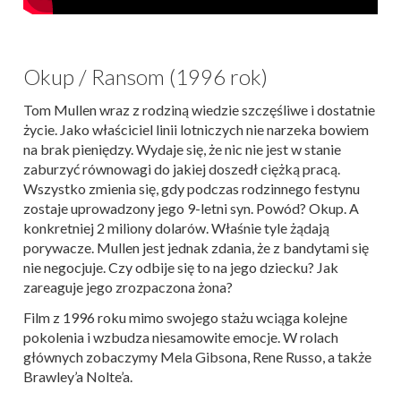
Okup / Ransom (1996 rok)
Tom Mullen wraz z rodziną wiedzie szczęśliwe i dostatnie
życie. Jako właściciel linii lotniczych nie narzeka bowiem
na brak pieniędzy. Wydaje się, że nic nie jest w stanie
zaburzyć równowagi do jakiej doszedł ciężką pracą.
Wszystko zmienia się, gdy podczas rodzinnego festynu
zostaje uprowadzony jego 9-letni syn. Powód? Okup. A
konkretniej 2 miliony dolarów. Właśnie tyle żądają
porywacze. Mullen jest jednak zdania, że z bandytami się
nie negocjuje. Czy odbije się to na jego dziecku? Jak
zareaguje jego zrozpaczona żona?
Film z 1996 roku mimo swojego stażu wciąga kolejne
pokolenia i wzbudza niesamowite emocje. W rolach
głównych zobaczymy Mela Gibsona, Rene Russo, a także
Brawley’a Nolte’a.