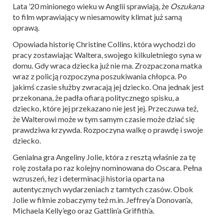
Lata ’20 minionego wieku w Anglii sprawiają, że
Oszukana
to film wprawiający w niesamowity klimat już samą
oprawą.
Opowiada historię Christine Collins, która wychodzi do
pracy zostawiając Waltera, swojego kilkuletniego syna w
domu. Gdy wraca dziecka już nie ma. Zrozpaczona matka
wraz z policją rozpoczyna poszukiwania chłopca. Po
jakimś czasie służby zwracają jej dziecko. Ona jednak jest
przekonana, że padła ofiarą politycznego spisku, a
dziecko, które jej przekazano nie jest jej. Przeczuwa też,
że Walterowi może w tym samym czasie może dziać się
prawdziwa krzywda. Rozpoczyna walkę o prawdę i swoje
dziecko.
Genialna gra Angeliny Jolie, która z resztą właśnie za tę
rolę została po raz kolejny nominowana do Oscara. Pełna
wzruszeń, łez i determinacji historia oparta na
autentycznych wydarzeniach z tamtych czasów. Obok
Jolie w filmie zobaczymy też m.in. Jeffrey’a Donovan’a,
Michaela Kelly’ego oraz Gattlin’a Griffith’a.