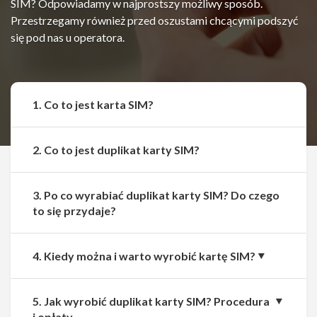
SIM? Odpowiadamy w najprostszy możliwy sposób.
Przestrzegamy również przed oszustami chcącymi podszyć
się pod nas u operatora.
1. Co to jest karta SIM?
2. Co to jest duplikat karty SIM?
3. Po co wyrabiać duplikat karty SIM? Do czego
to się przydaje?
4. Kiedy można i warto wyrobić kartę SIM?
5. Jak wyrobić duplikat karty SIM? Procedura
i opłaty