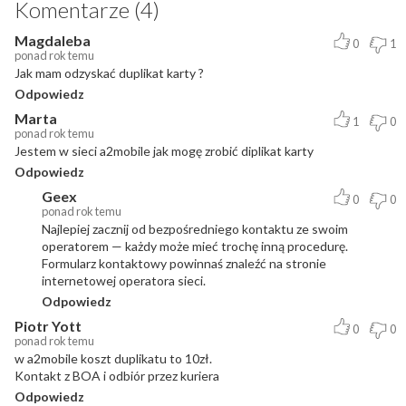
Komentarze (4)
Magdaleba
0
1
ponad rok temu
Jak mam odzyskać duplikat karty ?
Odpowiedz
Marta
1
0
ponad rok temu
Jestem w sieci a2mobile jak mogę zrobić diplikat karty
Odpowiedz
Geex
0
0
ponad rok temu
Najlepiej zacznij od bezpośredniego kontaktu ze swoim
operatorem — każdy może mieć trochę inną procedurę.
Formularz kontaktowy powinnaś znaleźć na stronie
internetowej operatora sieci.
Odpowiedz
Piotr Yott
0
0
ponad rok temu
w a2mobile koszt duplikatu to 10zł.
Kontakt z BOA i odbiór przez kuriera
Odpowiedz