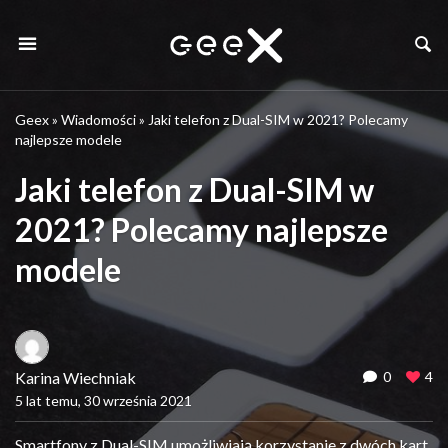
Geex
»
Wiadomości
»
Jaki telefon z Dual-SIM w 2021? Polecamy
najlepsze modele
Jaki telefon z Dual-SIM w
2021? Polecamy najlepsze
modele
Karina Wiechniak
0
4
5 lat temu, 30 września 2021
Smartfony z Dual-SIM umożliwiają korzystanie z dwóch kart