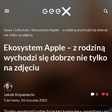
Geex
»
Lifestyle
»
Ekosystem Apple – z rodziną wychodzi się dobrze
nie tylko na zdjęciu
Ekosystem Apple – z rodziną
wychodzi się dobrze nie tylko
na zdjęciu
Jakub Kopaniecki
0
8
5 lat temu, 10 stycznia 2022
Trudno wyobrazić sobie życie bez komputera, smartfona czy