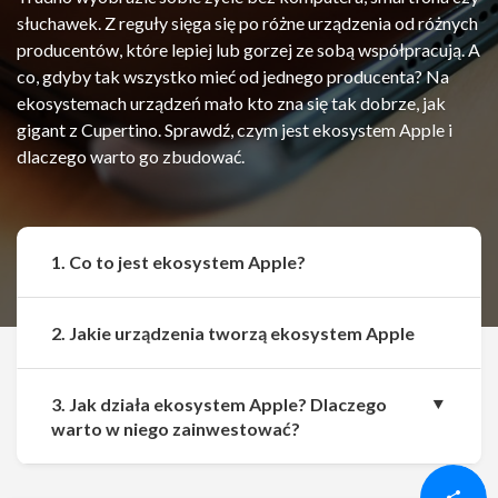
słuchawek. Z reguły sięga się po różne urządzenia od różnych
producentów, które lepiej lub gorzej ze sobą współpracują. A
co, gdyby tak wszystko mieć od jednego producenta? Na
ekosystemach urządzeń mało kto zna się tak dobrze, jak
gigant z Cupertino. Sprawdź, czym jest ekosystem Apple i
dlaczego warto go zbudować.
1. Co to jest ekosystem Apple?
2. Jakie urządzenia tworzą ekosystem Apple
3. Jak działa ekosystem Apple? Dlaczego
Udostępnij
Udostępnij
warto w niego zainwestować?