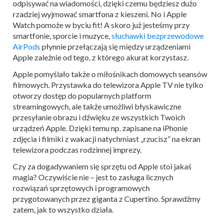
odpisywać na wiadomości, dzięki czemu będziesz dużo
rzadziej wyjmować smartfona z kieszeni. No i Apple
Watch pomoże w byciu fit! A skoro już jesteśmy przy
smartfonie, sporcie i muzyce,
słuchawki bezprzewodowe
AirPods
płynnie przełączają się między urządzeniami
Apple zależnie od tego, z którego akurat korzystasz.
Apple pomyślało także o miłośnikach domowych seansów
filmowych. Przystawka do telewizora Apple TV nie tylko
otworzy dostęp do popularnych platform
streamingowych, ale także umożliwi błyskawiczne
przesyłanie obrazu i dźwięku ze wszystkich Twoich
urządzeń Apple. Dzięki temu np. zapisane na iPhonie
zdjęcia i filmiki z wakacji natychmiast „rzucisz” na ekran
telewizora podczas rodzinnej imprezy.
Czy za dogadywaniem się sprzętu od Apple stoi jakaś
magia? Oczywiście nie – jest to zasługa licznych
rozwiązań sprzętowych i programowych
przygotowanych przez giganta z Cupertino. Sprawdźmy
zatem, jak to wszystko działa.