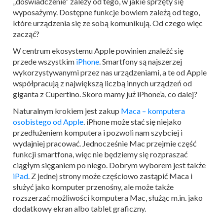
„doświadczenie” zależy od tego, w jakie sprzęty się
wyposażymy. Dostępne funkcje bowiem zależą od tego,
które urządzenia się ze sobą komunikują. Od czego więc
zacząć?
W centrum ekosystemu Apple powinien znaleźć się
przede wszystkim
iPhone
. Smartfony są najszerzej
wykorzystywanymi przez nas urządzeniami, a te od Apple
współpracują z największą liczbą innych urządzeń od
giganta z Cupertino. Skoro mamy już iPhone’a, co dalej?
Naturalnym krokiem jest zakup
Maca – komputera
osobistego od Apple
. iPhone może stać się niejako
przedłużeniem komputera i pozwoli nam szybciej i
wydajniej pracować. Jednocześnie Mac przejmie część
funkcji smartfona, więc nie będziemy się rozpraszać
ciągłym sięganiem po niego. Dobrym wyborem jest także
iPad
. Z jednej strony może częściowo zastąpić Maca i
służyć jako komputer przenośny, ale może także
rozszerzać możliwości komputera Mac, służąc m.in. jako
dodatkowy ekran albo tablet graficzny.