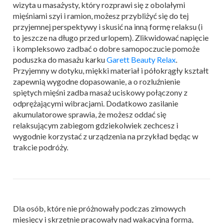
wizyta u masażysty, który rozprawi się z obolałymi
mięśniami szyi i ramion, możesz przybliżyć się do tej
przyjemnej perspektywy i skusić na inną formę relaksu (i
to jeszcze na długo przed urlopem). Zlikwidować napięcie
i kompleksowo zadbać o dobre samopoczucie pomoże
poduszka do masażu karku
Garett Beauty Relax
.
Przyjemny w dotyku, miękki materiał i półokrągły kształt
zapewnią wygodne dopasowanie, a o rozluźnienie
spiętych mięśni zadba masaż uciskowy połączony z
odprężającymi wibracjami. Dodatkowo zasilanie
akumulatorowe sprawia, że możesz oddać się
relaksującym zabiegom gdziekolwiek zechcesz i
wygodnie korzystać z urządzenia na przykład będąc w
trakcie podróży.
Dla osób, które nie próżnowały podczas zimowych
miesięcy i skrzętnie pracowały nad wakacyjną formą,