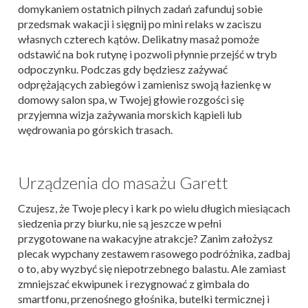
domykaniem ostatnich pilnych zadań zafunduj sobie
przedsmak wakacji i sięgnij po mini relaks w zaciszu
własnych czterech kątów. Delikatny masaż pomoże
odstawić na bok rutynę i pozwoli płynnie przejść w tryb
odpoczynku. Podczas gdy będziesz zażywać
odprężających zabiegów i zamienisz swoją łazienkę w
domowy salon spa, w Twojej głowie rozgości się
przyjemna wizja zażywania morskich kąpieli lub
wędrowania po górskich trasach.
Urządzenia do masażu Garett
Czujesz, że Twoje plecy i kark po wielu długich miesiącach
siedzenia przy biurku, nie są jeszcze w pełni
przygotowane na wakacyjne atrakcje? Zanim założysz
plecak wypchany zestawem rasowego podróżnika, zadbaj
o to, aby wyzbyć się niepotrzebnego balastu. Ale zamiast
zmniejszać ekwipunek i rezygnować z gimbala do
smartfonu, przenośnego głośnika, butelki termicznej i