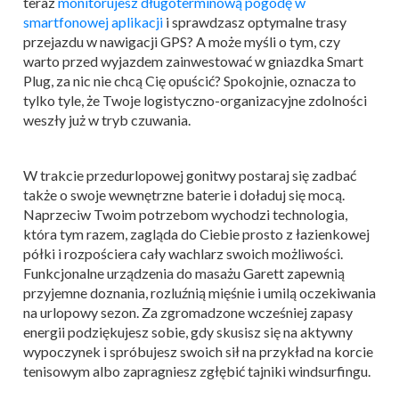
teraz
monitorujesz długoterminową pogodę w
smartfonowej aplikacji
i sprawdzasz optymalne trasy
przejazdu w nawigacji GPS? A może myśli o tym, czy
warto przed wyjazdem zainwestować w gniazdka Smart
Plug, za nic nie chcą Cię opuścić? Spokojnie, oznacza to
tylko tyle, że Twoje logistyczno-organizacyjne zdolności
weszły już w tryb czuwania.
W trakcie przedurlopowej gonitwy postaraj się zadbać
także o swoje wewnętrzne baterie i doładuj się mocą.
Naprzeciw Twoim potrzebom wychodzi technologia,
która tym razem, zagląda do Ciebie prosto z łazienkowej
półki i rozpościera cały wachlarz swoich możliwości.
Funkcjonalne urządzenia do masażu Garett zapewnią
przyjemne doznania, rozluźnią mięśnie i umilą oczekiwania
na urlopowy sezon. Za zgromadzone wcześniej zapasy
energii podziękujesz sobie, gdy skusisz się na aktywny
wypoczynek i spróbujesz swoich sił na przykład na korcie
tenisowym albo zapragniesz zgłębić tajniki windsurfingu.