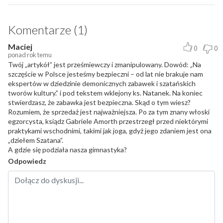
Komentarze (1)
Maciej
0
0
ponad rok temu
Twój „artykół” jest prześmiewczy i zmanipulowany. Dowód: „Na
szczęście w Polsce jesteśmy bezpieczni – od lat nie brakuje nam
ekspertów w dziedzinie demonicznych zabawek i szatańskich
tworów kultury.” i pod tekstem wklejony ks. Natanek. Na koniec
stwierdzasz, że zabawka jest bezpieczna. Skąd o tym wiesz?
Rozumiem, że sprzedaż jest najważniejsza. Po za tym znany włoski
egzorcysta, ksiądz Gabriele Amorth przestrzegł przed niektórymi
praktykami wschodnimi, takimi jak joga, gdyż jego zdaniem jest ona
„dziełem Szatana”.
A gdzie się podziała nasza gimnastyka?
Odpowiedz