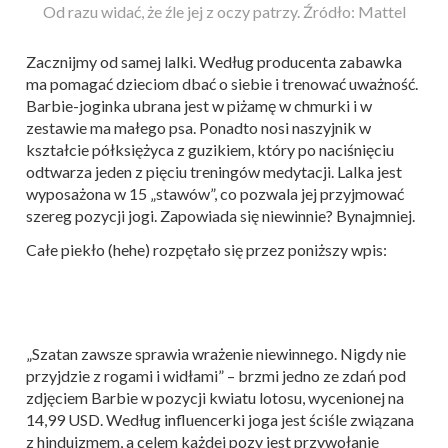
Od razu widać, że źle jej z oczy patrzy. Źródło: Mattel
Zacznijmy od samej lalki. Według producenta zabawka
ma pomagać dzieciom dbać o siebie i trenować uważność.
Barbie-joginka ubrana jest w piżamę w chmurki i w
zestawie ma małego psa. Ponadto nosi naszyjnik w
kształcie półksiężyca z guzikiem, który po naciśnięciu
odtwarza jeden z pięciu treningów medytacji. Lalka jest
wyposażona w 15 „stawów”, co pozwala jej przyjmować
szereg pozycji jogi. Zapowiada się niewinnie? Bynajmniej.
Całe piekło (hehe) rozpętało się przez poniższy wpis:
„Szatan zawsze sprawia wrażenie niewinnego. Nigdy nie
przyjdzie z rogami i widłami” – brzmi jedno ze zdań pod
zdjęciem Barbie w pozycji kwiatu lotosu, wycenionej na
14,99 USD. Według influencerki joga jest ściśle związana
z hinduizmem, a celem każdej pozy jest przywołanie