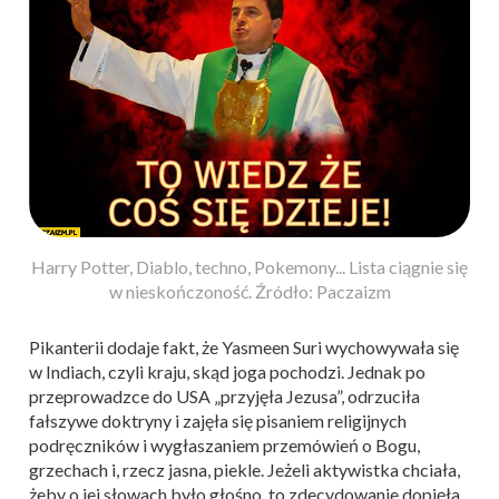
Harry Potter, Diablo, techno, Pokemony... Lista ciągnie się
w nieskończoność. Źródło: Paczaizm
Pikanterii dodaje fakt, że Yasmeen Suri wychowywała się
w Indiach, czyli kraju, skąd joga pochodzi. Jednak po
przeprowadzce do USA „przyjęła Jezusa”, odrzuciła
fałszywe doktryny i zajęła się pisaniem religijnych
podręczników i wygłaszaniem przemówień o Bogu,
grzechach i, rzecz jasna, piekle. Jeżeli aktywistka chciała,
żeby o jej słowach było głośno, to zdecydowanie dopięła