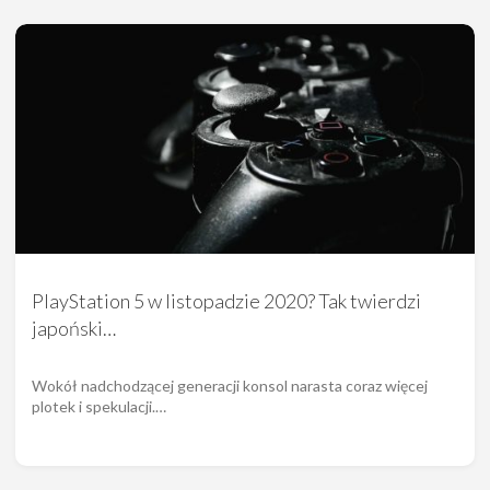
PlayStation 5 w listopadzie 2020? Tak twierdzi
japoński…
Wokół nadchodzącej generacji konsol narasta coraz więcej
plotek i spekulacji.…