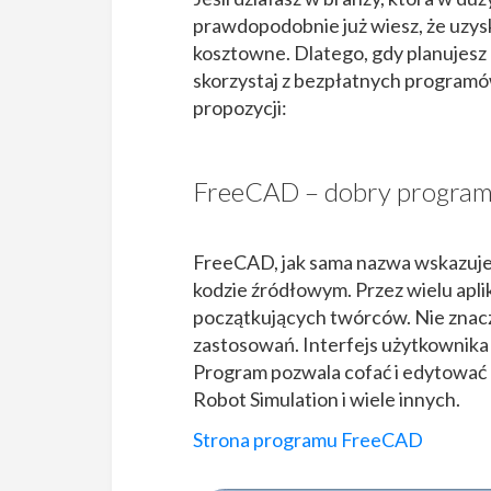
prawdopodobnie już wiesz, że uzy
kosztowne. Dlatego, gdy planujesz
skorzystaj z bezpłatnych programó
propozycji:
FreeCAD – dobry program 
FreeCAD, jak sama nazwa wskazu
kodzie źródłowym. Przez wielu apli
początkujących twórców. Nie znaczy
zastosowań. Interfejs użytkownika 
Program pozwala cofać i edytować 
Robot Simulation i wiele innych.
Strona programu FreeCAD