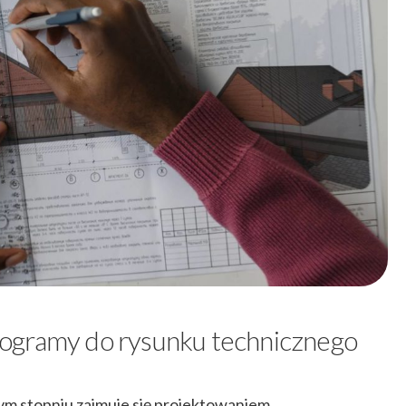
ogramy do rysunku technicznego
żym stopniu zajmuje się projektowaniem,