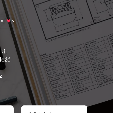
8
6
ki,
leźć
z
Udostępnij