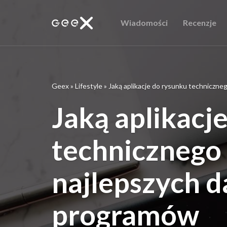
Wiadomości
Recenzje
Geex
»
Lifestyle
»
Jaką aplikacje do rysunku techniczn
Jaką aplikacj
technicznego
najlepszych 
programów