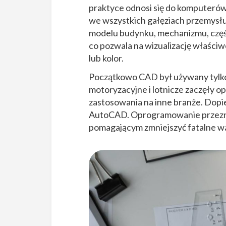
praktyce odnosi się do komputer
we wszystkich gałęziach przemys
modelu budynku, mechanizmu, częś
co pozwala na wizualizację właściwo
lub kolor.
Początkowo CAD był używany tylko 
motoryzacyjne i lotnicze zaczęły 
zastosowania na inne branże. Dopier
AutoCAD. Oprogramowanie przezna
pomagającym zmniejszyć fatalne wad