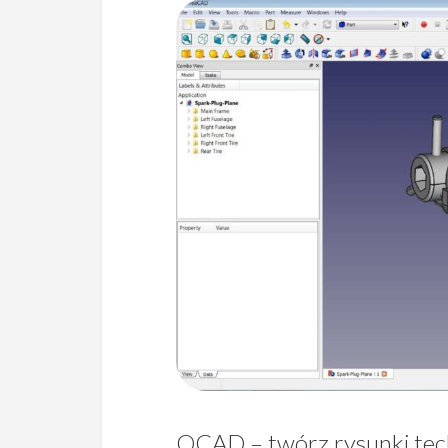
QCAD – twórz rysunki tec