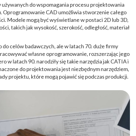
ów używanych do wspomagania procesu projektowania
łu. Oprogramowanie CAD umożliwia stworzenie całego
ci. Modele mogą być wyświetlane w postaci 2D lub 3D,
ści, takich jak wysokość, szerokość, odległość, materiał
do celów badawczych, ale w latach 70. duże firmy
opracowywać własne oprogramowanie, rozszerzając jego
o w latach 90. narodziły się takie narzędzia jak CATIA i
czone do projektowania jest niezbędnym narzędziem,
y projektu, które mogą pojawić się podczas produkcji.