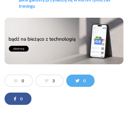
treningu
0
3
0
0