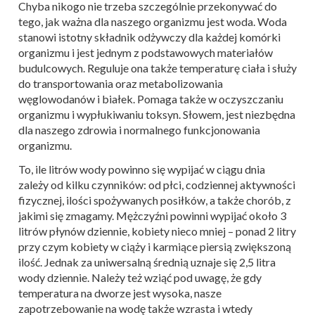
Chyba nikogo nie trzeba szczególnie przekonywać do
tego, jak ważna dla naszego organizmu jest woda. Woda
stanowi istotny składnik odżywczy dla każdej komórki
organizmu i jest jednym z podstawowych materiałów
budulcowych. Reguluje ona także temperaturę ciała i służy
do transportowania oraz metabolizowania
węglowodanów i białek. Pomaga także w oczyszczaniu
organizmu i wypłukiwaniu toksyn. Słowem, jest niezbędna
dla naszego zdrowia i normalnego funkcjonowania
organizmu.
To, ile litrów wody powinno się wypijać w ciągu dnia
zależy od kilku czynników: od płci, codziennej aktywności
fizycznej, ilości spożywanych posiłków, a także chorób, z
jakimi się zmagamy. Mężczyźni powinni wypijać około 3
litrów płynów dziennie, kobiety nieco mniej – ponad 2 litry
przy czym kobiety w ciąży i karmiące piersią zwiększoną
ilość. Jednak za uniwersalną średnią uznaje się 2,5 litra
wody dziennie. Należy też wziąć pod uwagę, że gdy
temperatura na dworze jest wysoka, nasze
zapotrzebowanie na wodę także wzrasta i wtedy