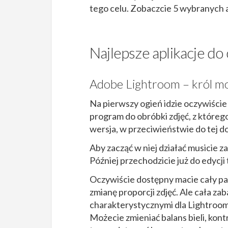
tego celu. Zobaczcie 5 wybranych ap
Najlepsze aplikacje do
Adobe Lightroom – król mo
Na pierwszy ogień idzie oczywiście
program do obróbki zdjęć, z które
wersja, w przeciwieństwie do tej do
Aby zacząć w niej działać musicie z
Później przechodzicie już do edycj
Oczywiście dostępny macie cały pak
zmianę proporcji zdjęć. Ale cała za
charakterystycznymi dla Lightrooma
Możecie zmieniać balans bieli, kont