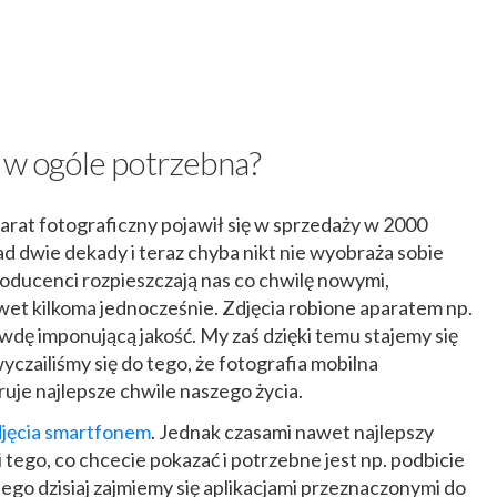
t w ogóle potrzebna?
parat fotograficzny pojawił się w sprzedaży w 2000
ad dwie dekady i teraz chyba nikt nie wyobraża sobie
oducenci rozpieszczają nas co chwilę nowymi,
et kilkoma jednocześnie. Zdjęcia robione aparatem np.
dę imponującą jakość. My zaś dzięki temu stajemy się
yczailiśmy się do tego, że fotografia mobilna
ruje najlepsze chwile naszego życia.
djęcia smartfonem
. Jednak czasami nawet najlepszy
tego, co chcecie pokazać i potrzebne jest np. podbicie
atego dzisiaj zajmiemy się aplikacjami przeznaczonymi do