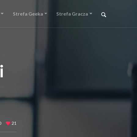
Strefa Geeka
Strefa Gracza
i
0
21