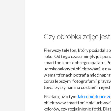
Czy obróbka zdjęć jes
Pierwszy telefon, który posiadał a
roku. Od tego czasu minęły już pon
smartfona bez dobrego aparatu. Pr
udoskonalonymi obiektywami, a naw
w smartfonach potrafią mieć napraw
coraz lepszymi fotografami i przyzw
towarzyszy nam na co dzień i rejest
Pisałam już o tym
Jak robić dobre z
obiektyw w smartfonie nie uchwyci 
kolorów, czy rozjaśnienie fotki. Dl