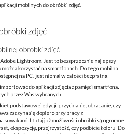
likacji mobilnych do obróbki zdjęć.
 obróbki zdjęć
bilnej obróbki zdjęć
 Adobe Lightroom. Jest to bezsprzecznie najlepszy
go można korzystać na smartfonach. Do tego mobilna
stępnej na PC, jest niemal w całości bezpłatna.
aimportować do aplikacji zdjęcia z pamięci smartfona.
i tych przez Was wybranych.
iet podstawowej edycji: przycinanie, obracanie, czy
bawa zaczyna się dopiero przy pracy z
 suwakami. I tutaj już możliwości obróbki są ogromne.
rast, ekspozycję, przejrzystość, czy podbicie koloru. Do