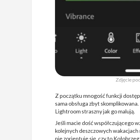
Zdjęcie po
Z początku mnogość funkcji dostęp
sama obsługa zbyt skomplikowana. J
Lightroom straszny jak go malują.
Jeśli macie dość współczującego w
kolejnych deszczowych wakacjach n
nie zorientuje się, czy to Kołobrzeg