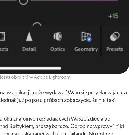
dczas obróbki w Adobe Lightroom
na w aplikacji może wydawać Wam się przytłaczająca, a
ednak już po paru próbach zobaczycie, że nie taki
zroku znajomych oglądających Wasze zdjęcia po
ad Bałtykiem, proszę bardzo. Odrobina wprawy i nikt
, czy plaże skąpanej w słońcu Tajlandii. No dobrze,