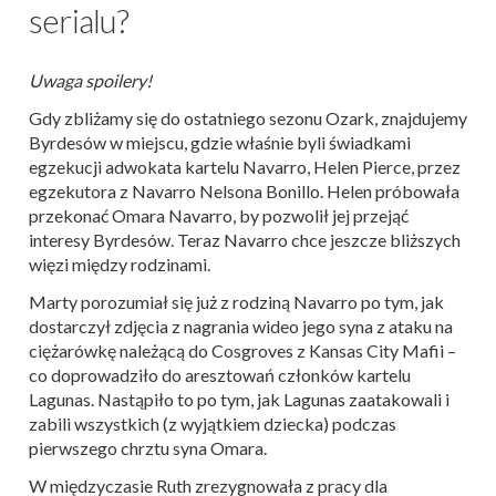
serialu?
Uwaga spoilery!
Gdy zbliżamy się do ostatniego sezonu Ozark, znajdujemy
Byrdesów w miejscu, gdzie właśnie byli świadkami
egzekucji adwokata kartelu Navarro, Helen Pierce, przez
egzekutora z Navarro Nelsona Bonillo. Helen próbowała
przekonać Omara Navarro, by pozwolił jej przejąć
interesy Byrdesów. Teraz Navarro chce jeszcze bliższych
więzi między rodzinami.
Marty porozumiał się już z rodziną Navarro po tym, jak
dostarczył zdjęcia z nagrania wideo jego syna z ataku na
ciężarówkę należącą do Cosgroves z Kansas City Mafii –
co doprowadziło do aresztowań członków kartelu
Lagunas. Nastąpiło to po tym, jak Lagunas zaatakowali i
zabili wszystkich (z wyjątkiem dziecka) podczas
pierwszego chrztu syna Omara.
W międzyczasie Ruth zrezygnowała z pracy dla