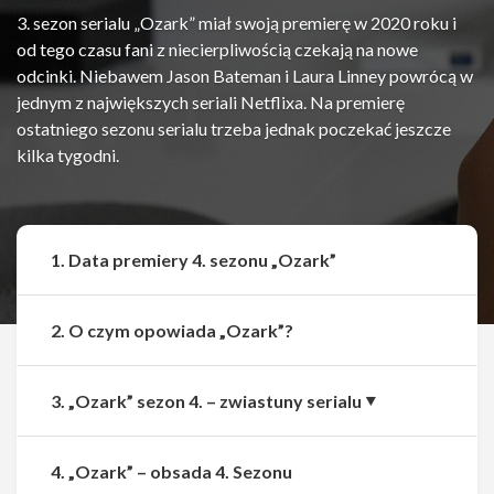
3. sezon serialu „Ozark” miał swoją premierę w 2020 roku i
od tego czasu fani z niecierpliwością czekają na nowe
odcinki. Niebawem Jason Bateman i Laura Linney powrócą w
jednym z największych seriali Netflixa. Na premierę
ostatniego sezonu serialu trzeba jednak poczekać jeszcze
kilka tygodni.
1. Data premiery 4. sezonu „Ozark”
2. O czym opowiada „Ozark”?
3. „Ozark” sezon 4. – zwiastuny serialu
4. „Ozark” – obsada 4. Sezonu