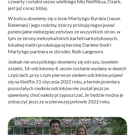
czwarty i ostatni sezon wielkiego hitu Netfliksa, Ozark,
jest już coraz bliżej.
W końcu dowiemy się o losie Marty’ego Byrde’a (Jason
Bateman) i jego rodziny, którzy próbują negocjować
potencjalne niebezpieczeństwo ze wszystkich stron, w
tym ze strony meksykańskich karteli narkotykowych,
lokalnej matki produkującej heroinę Darlene Snell i
Marty’ego partnera w zbrodni, Ruth Langmore.
Jednak nie wszystkiego dowiemy się od razu, bowiem
ostatni, 14-odcinkowy 4. sezon zostanie wydany w dwóch
częściach, przy czym pierwsze siedem odcinków pojawi
się na Netflix 21 stycznia 2022 roku, a termin premiery
pozostałych siedmiu odcinków nie został jeszcze
ujawniony, choć należy przypuszczać, że będzie można je
zobaczyć jeszcze w pierwszej połowie 2022 roku.