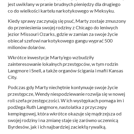
jest uwikłany w pranie brudnych pieniędzy dla drugiego
co do wielkości kartelu narkotykowego w Meksyku.
Kiedy sprawy zaczynają się psuć, Marty zostaje zmuszony
do przeniesienia swojej rodziny z Chicago do leniwych
jezior Missouri Ozarks, gdzie w zamian za swoje życie
obiecał szefowi narkotykowego gangu wyprać 500
milionów dolarów.
Wkrótce inwestycje Marty’ego wzbudziły
zainteresowanie lokalnych przestępców, w tym rodzin
Langmore i Snell, a także organów ścigania i mafii Kansas
City.
Podczas gdy Marty niechętnie kontynuuje swoje życie
przestępcze, Wendy niespodziewanie rozwija się w nowej
roli szefa przestępczości. W ich występkach pomaga im i
podżega Ruth Langmore, nastolatka z przyczepy
kempingowej, która wkrótce okazuje się mądrzejsza od
swojej rodziny i na zmianę staje się zarówno uczennicą
Byrdesów, jak i ich najbardziej zaciekłą rywalką.