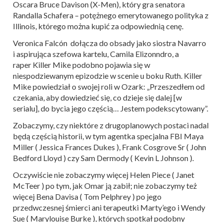
Oscara Bruce Davison (X-Men), który gra senatora
Randalla Schafera – potężnego emerytowanego polityka z
Illinois, którego można kupić za odpowiednią cenę.
Veronica Falcón dołącza do obsady jako siostra Navarro
i aspirująca szefowa kartelu, Camila Elizonndro, a
raper Killer Mike podobno pojawia się w
niespodziewanym epizodzie w scenie u boku Ruth. Killer
Mike powiedział o swojej roli w Ozark: „Przeszedłem od
czekania, aby dowiedzieć się, co dzieje się dalej [w
serialu], do bycia jego częścią… Jestem podekscytowany”.
Zobaczymy, czy niektóre z drugoplanowych postaci nadal
będą częścią historii, w tym agentka specjalna FBI Maya
Miller ( Jessica Frances Dukes ), Frank Cosgrove Sr ( John
Bedford Lloyd ) czy Sam Dermody ( Kevin L Johnson ).
Oczywiście nie zobaczymy więcej Helen Piece ( Janet
McTeer ) po tym, jak Omar ją zabił; nie zobaczymy też
więcej Bena Davisa ( Tom Pelphrey ) po jego
przedwczesnej śmierci ani terapeutki Marty’ego i Wendy
Sue ( Marylouise Burke ), których spotkał podobny