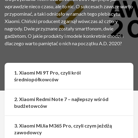
wprawdzie nieco czasu, ale to nic. O sukcesach zawsze warto
przypominać, a taki odniosło w ramach tego plebiscytu
Xiaomi. Chiński producent zgarnął wówczas aż cztery
nagrody. Dwie przyznane zostały smartfonom, dwie
gadżetom. O jakie produkty i modele konkretnie chodzi i
dlaczego warto pamiętać o nich na początku A.D. 2020?
1. Xiaomi Mi 9T Pro, czyli król
średniopółkowców
2. Xiaomi Redmi Note 7 – najlepszy wśród
budżetowców
3. Xiaomi MiJia M365 Pro, czyli czym jeżdżą
zawodowcy