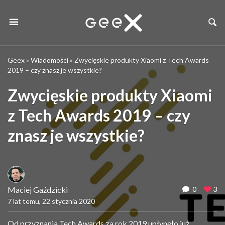
Geex
»
Wiadomości
»
Zwycięskie produkty Xiaomi z Tech Awards
2019 – czy znasz je wszystkie?
Zwycięskie produkty Xiaomi
z Tech Awards 2019 – czy
znasz je wszystkie?
Maciej Gaździcki
0
3
7 lat temu, 22 stycznia 2020
Od przyznania Tech Awards za rok 2019 upłynęło już