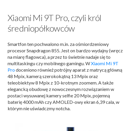
Xiaomi Mi 9T Pro, czyli król
średniopółkowców
Smartfon ten pochwalono m.in. za ośmiordzeniowy
procesor Snapdragon 855. Jest on bardzo wydajny (wręcz
na miarę flagowca), a przez to świetnie nadaje się to
multitaskingu czy mobilnego gamingu. W
Xiaomi Mi 9T
Pro
doceniono również potrójny aparat z matrycą główną
48 Mpix, kamerą szerokokątną 13 Mpix oraz
teleobiektyw 8 Mpix z 10-krotnym zoomem. A także
elegancką obudowę z nowoczesnym rozwiązaniem w
postaci wysuwanej kamery selfie 20 Mpix, pojemną
baterię 4000 mAh czy AMOLED-owy ekran 6,39 cala, w
którym nie uświadczmy notcha.