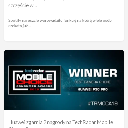
szczęście w…
Spotify nareszcie wprowadziło funkcję na którą wiele osób
czekało już…
Huawei zgarnia 2 nagrody na TechRadar Mobile