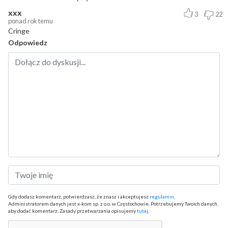
xxx
3
22
ponad rok temu
Cringe
Odpowiedz
Gdy dodasz komentarz, potwierdzasz, że znasz i akceptujesz
regulamin
.
Administratorem danych jest x-kom sp. z o.o. w Częstochowie. Potrzebujemy Twoich danych,
aby dodać komentarz. Zasady przetwarzania opisujemy
tutaj
.