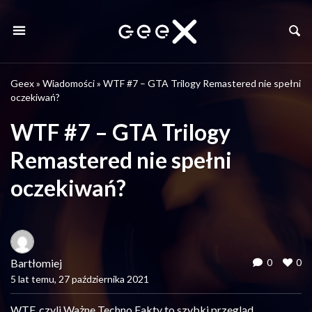
Geex
»
Wiadomości
»
WTF #7 – GTA Trilogy Remastered nie spełni
oczekiwań?
WTF #7 – GTA Trilogy
Remastered nie spełni
oczekiwań?
Bartłomiej
0
0
5 lat temu, 27 października 2021
WTF, czyli Ważne Techno Fakty to szybki przegląd