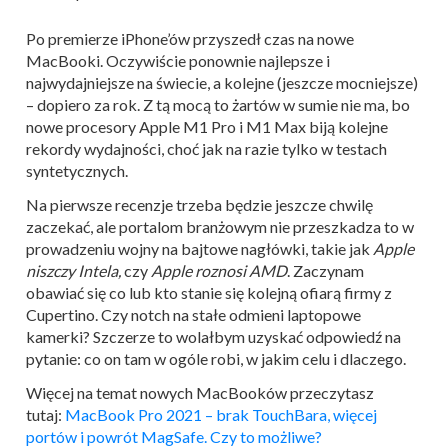
Po premierze iPhone’ów przyszedł czas na nowe
MacBooki. Oczywiście ponownie najlepsze i
najwydajniejsze na świecie, a kolejne (jeszcze mocniejsze)
– dopiero za rok. Z tą mocą to żartów w sumie nie ma, bo
nowe procesory Apple M1 Pro i M1 Max biją kolejne
rekordy wydajności, choć jak na razie tylko w testach
syntetycznych.
Na pierwsze recenzje trzeba będzie jeszcze chwilę
zaczekać, ale portalom branżowym nie przeszkadza to w
prowadzeniu wojny na bajtowe nagłówki, takie jak
Apple
niszczy Intela,
czy
Apple roznosi AMD
. Zaczynam
obawiać się co lub kto stanie się kolejną ofiarą firmy z
Cupertino.
Czy notch na stałe odmieni laptopowe
kamerki? Szczerze to wolałbym uzyskać odpowiedź na
pytanie: co on tam w ogóle robi, w jakim celu i dlaczego.
Więcej na temat nowych MacBooków przeczytasz
tutaj:
MacBook Pro 2021 – brak TouchBara, więcej
portów i powrót MagSafe. Czy to możliwe?