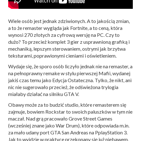
Wiele osób jest jednak zdziwionych. A to jakością zmian,
a to że remaster wygląda jak Fortnite, a to ceną, która
wynosi 270 złotych za cyfrową wersję na PC. Czy to
dużo? To przecież komplet 3 gier z usprawnioną grafiką i
mechaniką, lepszym sterowaniem, ostrymi jak brzytwa
teksturami, poprawionymi cieniami i oświetleniem.
Wydaje się, że sporo osób liczyło jednak nie na remaster, a
na pełnoprawny remake w stylu pierwszej Mafii, wydanej
jakiś czas temu jako Edycja Ostateczna. Tylko, że nikt, ani
nic nie sugerowało przecież, że odświeżona trylogia
miałaby działać na silniku GTA V.
Obawy może za to budzić studio, które remasterem się
zajmuje, bowiem Rockstar to swoich paluszków w tym nie
maczał. Nad grą pracowało Grove Street Games
(wcześniej znane jako War Drum), które odpowiada m.in.
za mało udany port GTA San Andreas na PplayStation 3.
Jak to wyjdzie w praktyce przekonany się już niebawem,