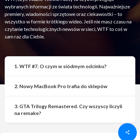
wybranych informacji ze świata technologii. Najważniejsze
premiery, wiadomości sprzętowe oraz ciekawostki – to
wszystko w formie krótkiego wideo. Jeśli nie masz czasu na
czytanie technologicznych newsów w sieci, WTF to coś w
sam raz dla Ciebie.
1. WTF #7. O czym w siódmym odcinku?
2. Nowy MacBook Pro trafia do sklepów
3. GTA Trilogy Remastered. Czy wszyscy liczyli
Udostępnij
Udostępnij
na remake?