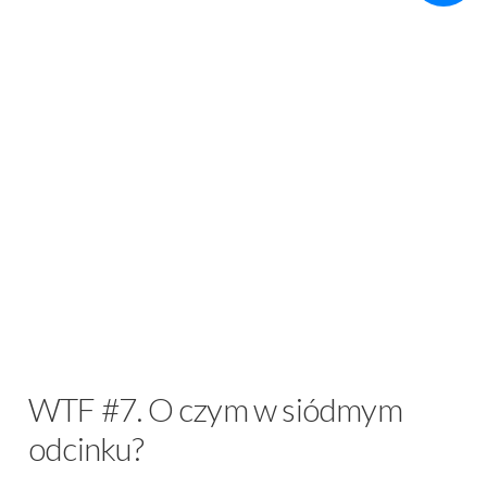
WTF #7. O czym w siódmym
odcinku?