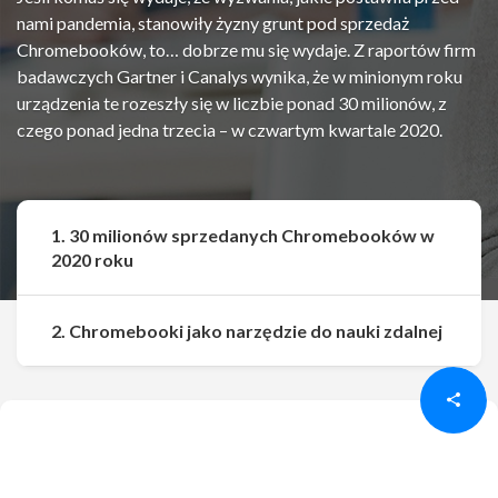
nami pandemia, stanowiły żyzny grunt pod sprzedaż
Chromebooków, to… dobrze mu się wydaje. Z raportów firm
badawczych Gartner i Canalys wynika, że w minionym roku
urządzenia te rozeszły się w liczbie ponad 30 milionów, z
czego ponad jedna trzecia – w czwartym kwartale 2020.
1. 30 milionów sprzedanych Chromebooków w
2020 roku
Udostępnij
Udostępnij
2. Chromebooki jako narzędzie do nauki zdalnej