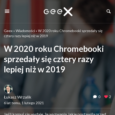
Geex
»
Wiadomości
»
W 2020 roku Chromebooki sprzedały się
cztery razy lepiej niż w 2019
W 2020 roku Chromebooki
sprzedały się cztery razy
lepiej niż w 2019
Łukasz Wrzalik
0
2
6 lat temu, 1 lutego 2021
Jeśli komuś się wydaje, że wyzwania, jakie postawiła przed