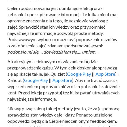
Celem podsumowania jest domknięcie lekcji oraz
zebranie i uporządkowanie informacji. Te kilka minut ma
ogromne znaczenia dla tego, ile uczniowie wyniosą z
zajęć. Sprawdzić stan ich wiedzy oraz przypomnieć
najważniejsze informacje pozwolą proste metody.
Podstawowym wyborem może być poproszenie uczniów
o zakończenie zajęć zdaniami podsumowującymi:
podobało mi się…
,
dowiedziałem się…
,
umiem…
Atrakcyjnym i ciekawym rozwiązaniem będzie
przeprowadzenie quizu. W tym celu doskonale sprawdzą
się aplikacje takie, jak Quizlet (
Google Play
||
App Store
) i
Kahoot (
Google Play
||
App Store
). Aby nie tracić czasu, z
wyprzedzeniem poproś uczniów o ich pobranie i założenie
kont. Przed lekcją przygotuj też kilka pytań utrwalających
najważniejsze informacje.
Niewątpliwą zaletą takiej metody jest to, że za jej pomocą
sprawdzisz stan wiedzy całej klasy. Ponadto udzielone
odpowiedzi będą dla Ciebie nieocenionym feedbackiem,