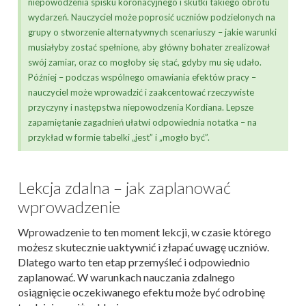
niepowodzenia spisku koronacyjnego i skutki takiego obrotu
wydarzeń. Nauczyciel może poprosić uczniów podzielonych na
grupy o stworzenie alternatywnych scenariuszy – jakie warunki
musiałyby zostać spełnione, aby główny bohater zrealizował
swój zamiar, oraz co mogłoby się stać, gdyby mu się udało.
Później – podczas wspólnego omawiania efektów pracy –
nauczyciel może wprowadzić i zaakcentować rzeczywiste
przyczyny i następstwa niepowodzenia Kordiana. Lepsze
zapamiętanie zagadnień ułatwi odpowiednia notatka – na
przykład w formie tabelki „jest” i „mogło być”.
Lekcja zdalna – jak zaplanować
wprowadzenie
Wprowadzenie to ten moment lekcji, w czasie którego
możesz skutecznie uaktywnić i złapać uwagę uczniów.
Dlatego warto ten etap przemyśleć i odpowiednio
zaplanować. W warunkach nauczania zdalnego
osiągnięcie oczekiwanego efektu może być odrobinę