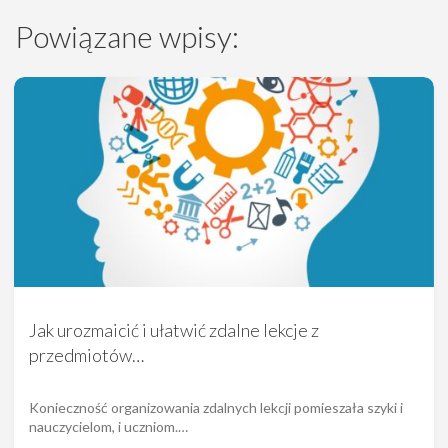
Powiązane wpisy:
Jak urozmaicić i ułatwić zdalne lekcje z
przedmiotów…
Konieczność organizowania zdalnych lekcji pomieszała szyki i
nauczycielom, i uczniom.…