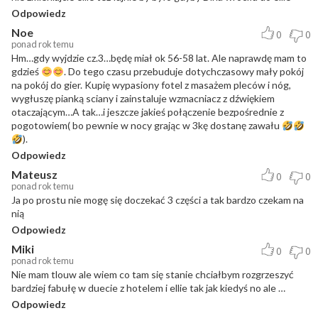
Odpowiedz
Noe
0
0
ponad rok temu
Hm…gdy wyjdzie cz.3…będę miał ok 56-58 lat. Ale naprawdę mam to
gdzieś
. Do tego czasu przebuduje dotychczasowy mały pokój
na pokój do gier. Kupię wypasiony fotel z masażem pleców i nóg,
wygłuszę pianką sciany i zainstaluje wzmacniacz z dźwiękiem
otaczającym…A tak…i jeszcze jakieś połączenie bezpośrednie z
pogotowiem( bo pewnie w nocy grając w 3kę dostanę zawału
).
Odpowiedz
Mateusz
0
0
ponad rok temu
Ja po prostu nie mogę się doczekać 3 części a tak bardzo czekam na
nią
Odpowiedz
Miki
0
0
ponad rok temu
Nie mam tlouw ale wiem co tam się stanie chciałbym rozgrzeszyć
bardziej fabułę w duecie z hotelem i ellie tak jak kiedyś no ale …
Odpowiedz