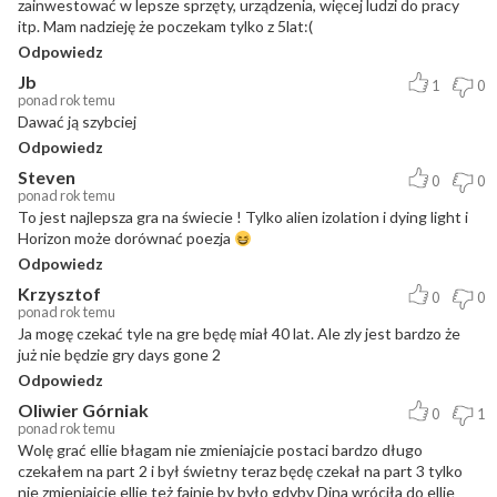
zainwestować w lepsze sprzęty, urządzenia, więcej ludzi do pracy
itp. Mam nadzieję że poczekam tylko z 5lat:(
Odpowiedz
Jb
1
0
ponad rok temu
Dawać ją szybciej
Odpowiedz
Steven
0
0
ponad rok temu
To jest najlepsza gra na świecie ! Tylko alien izolation i dying light i
Horizon może dorównać poezja
Odpowiedz
Krzysztof
0
0
ponad rok temu
Ja mogę czekać tyle na gre będę miał 40 lat. Ale zly jest bardzo że
już nie będzie gry days gone 2
Odpowiedz
Oliwier Górniak
0
1
ponad rok temu
Wolę grać ellie błagam nie zmieniajcie postaci bardzo długo
czekałem na part 2 i był świetny teraz będę czekał na part 3 tylko
nie zmieniajcie ellie też fajnie by było gdyby Dina wróciła do ellie