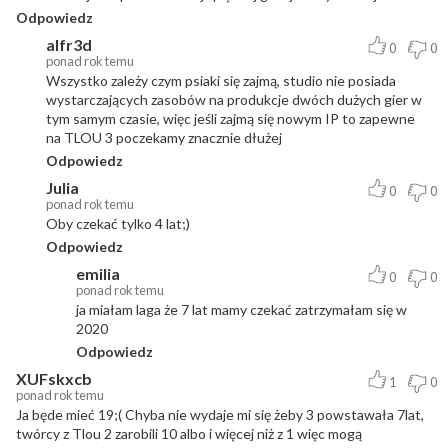
Odpowiedz
alfr3d
0
0
ponad rok temu
Wszystko zależy czym psiaki się zajmą, studio nie posiada
wystarczających zasobów na produkcje dwóch dużych gier w
tym samym czasie, więc jeśli zajmą się nowym IP to zapewne
na TLOU 3 poczekamy znacznie dłużej
Odpowiedz
Julia
0
0
ponad rok temu
Oby czekać tylko 4 lat;)
Odpowiedz
emilia
0
0
ponad rok temu
ja miałam laga że 7 lat mamy czekać zatrzymałam się w
2020
Odpowiedz
XUFskxcb
1
0
ponad rok temu
Ja będe mieć 19;( Chyba nie wydaje mi się żeby 3 powstawała 7lat,
twórcy z Tlou 2 zarobili 10 albo i więcej niż z 1 więc mogą