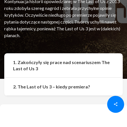
Kontynuacja historii opowiedzianej w The Last of Us z 2013
roku zdobyła szereg nagród i zebrała przychylne opinie
krytyków. Oczywiście niedługo po premierze pojawiły się
pytania dotyczące następnej części. Twórcy uchylili nawet
rąbka tajemnicy, ponieważ The Last of Us 3 jest w (dalekich)
planach.
1. Zakończyły się prace nad scenariuszem The
Last of Us 3
Udostępnij
Udostępnij
2. The Last of Us 3 – kiedy premiera?