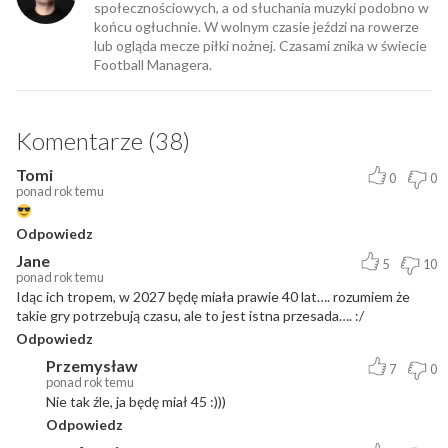
społecznościowych, a od słuchania muzyki podobno w
końcu ogłuchnie. W wolnym czasie jeździ na rowerze
lub ogląda mecze piłki nożnej. Czasami znika w świecie
Football Managera.
Komentarze (38)
Tomi
0
0
ponad rok temu
Odpowiedz
Jane
5
10
ponad rok temu
Idąc ich tropem, w 2027 będę miała prawie 40 lat…. rozumiem że
takie gry potrzebują czasu, ale to jest istna przesada…. :/
Odpowiedz
Przemysław
7
0
ponad rok temu
Nie tak źle, ja będę miał 45 :)))
Odpowiedz