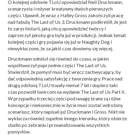
O kolejnej odsłonie TLoU opowiedział Neil Druckmann,
scenarzysta i reżyser kreatywny dwóch pierwszych
części. Ujawnił, że wraz z Halley Gross zakończyli pracę
nad fabułą The Last of Us 3. Druckmann podkreślił, że jest
to zarys historii, jaką chcą opowiedzieć twórcy i
zaprzeczył jakoby gra była już w produkcji. Jednak temat
kolejnej części gry pojawia się już w Naughty Dog i
niewykluczone, że za jakiś czas dowiemy się więcej.
Druckmann odniósł się również do czasu, w jakim
współtworzył poprzednie części The Last of Us.
Stwierdził, że pomysł musi być wręcz zachwycający, by
dać odpowiednią satysfakcję z tworzenia gry. Prace nad
drugą odsłoną TLoU trwały niemal 7 lat i dopiero taki
czas pozwolił twórcom na wydanie The Last of Us Part II.
W przypadku trzeciej części pod uwagę brane są różne
koncepcje i niekoniecznie w życie musi zostać wdrożony
scenariusz, który napisali już Druckmann i Gross. Nikt nie
wyklucza również zupełnie innego kierunku, który obierze
studio po zebraniu i przeanalizowaniu wszystkich
pomysłów.