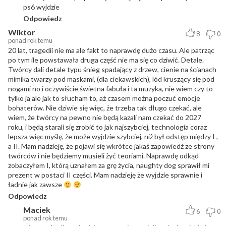
ps6 wyjdzie
Odpowiedz
Wiktor
8
0
ponad rok temu
20 lat, tragedii nie ma ale fakt to naprawdę dużo czasu. Ale patrząc
po tym ile powstawała druga część nie ma się co dziwić. Detale.
Twórcy dali detale typu śnieg spadający z drzew, cienie na ścianach
mimika twarzy pod maskami, (dla ciekawskich), lód kruszący się pod
nogami no i oczywiście świetna fabuła i ta muzyka, nie wiem czy to
tylko ja ale jak to słucham to, aż czasem można poczuć emocje
bohaterów. Nie dziwie się więc, że trzeba tak długo czekać, ale
wiem, że twórcy na pewno nie będą kazali nam czekać do 2027
roku, i będą starali się zrobić to jak najszybciej, technologia coraz
lepsza więc myślę, że może wyjdzie szybciej, niż był odstęp między I ,
a II. Mam nadzieję, że pojawi się wkrótce jakaś zapowiedź ze strony
twórców i nie będziemy musieli żyć teoriami. Naprawdę odkąd
zobaczyłem I, którą uznałem za grę życia, naughty dog sprawił mi
prezent w postaci II części. Mam nadzieję że wyjdzie sprawnie i
ładnie jak zawsze
Odpowiedz
Maciek
6
0
ponad rok temu