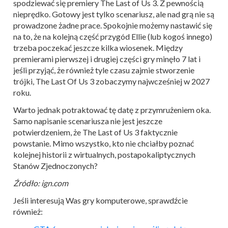
spodziewać się premiery The Last of Us 3. Z pewnością
nieprędko. Gotowy jest tylko scenariusz, ale nad grą nie są
prowadzone żadne prace. Spokojnie możemy nastawić się
na to, że na kolejną część przygód Ellie (lub kogoś innego)
trzeba poczekać jeszcze kilka wiosenek. Między
premierami pierwszej i drugiej części gry minęło 7 lat i
jeśli przyjąć, że również tyle czasu zajmie stworzenie
trójki, The Last Of Us 3 zobaczymy najwcześniej w 2027
roku.
Warto jednak potraktować tę datę z przymrużeniem oka.
Samo napisanie scenariusza nie jest jeszcze
potwierdzeniem, że The Last of Us 3 faktycznie
powstanie. Mimo wszystko, kto nie chciałby poznać
kolejnej historii z wirtualnych, postapokaliptycznych
Stanów Zjednoczonych?
Źródło: ign.com
Jeśli interesują Was gry komputerowe, sprawdźcie
również: