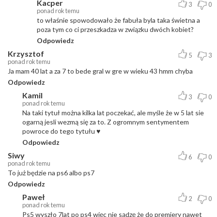
Kacper
3
0
ponad rok temu
to właśnie spowodowało że fabuła byla taka świetna a
poza tym co ci przeszkadza w związku dwóch kobiet?
Odpowiedz
Krzysztof
5
3
ponad rok temu
Ja mam 40 lat a za 7 to bede gral w gre w wieku 43 hmm chyba
Odpowiedz
Kamil
3
0
ponad rok temu
Na taki tytuł można kilka lat poczekać, ale myśle że w 5 lat sie
ogarną jesli wezmą się za to. Z ogromnym sentymentem
powroce do tego tytułu ♥️
Odpowiedz
Siwy
6
0
ponad rok temu
To już będzie na ps6 albo ps7
Odpowiedz
Paweł
2
0
ponad rok temu
Ps5 wyszło 7lat po ps4 więc nie sądzę że do premiery nawet