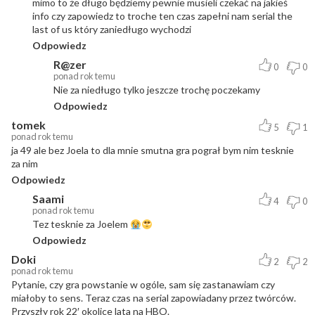
mimo to że długo będziemy pewnie musieli czekać na jakieś
info czy zapowiedz to troche ten czas zapełni nam serial the
last of us który zaniedługo wychodzi
Odpowiedz
R@zer
0
0
ponad rok temu
Nie za niedługo tylko jeszcze trochę poczekamy
Odpowiedz
tomek
5
1
ponad rok temu
ja 49 ale bez Joela to dla mnie smutna gra pograł bym nim tesknie
za nim
Odpowiedz
Saami
4
0
ponad rok temu
Tez tesknie za Joelem
Odpowiedz
Doki
2
2
ponad rok temu
Pytanie, czy gra powstanie w ogóle, sam się zastanawiam czy
miałoby to sens. Teraz czas na serial zapowiadany przez twórców.
Przyszły rok 22′ okolice lata na HBO.