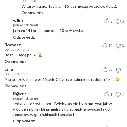
ponad rok temu
Witaj w klubie. Też mam 16 lat i muszę poczekać do 22.
Odpowiedz
wika
2
3
ponad rok temu
ja mam 14 i przeszlam obie 10 razy chyba
Odpowiedz
Tomasz
10
0
ponad rok temu
Bosz…. Będę po 50
Odpowiedz
Lina
22
1
ponad rok temu
A ja poczekam nawet 15 byle 3 była co najmniej tak dobra jak 2.
Odpowiedz
R@zer
1
7
ponad rok temu
Jedynka też była dobra.Byleby ,as nie było motywu jak w
dwójce że Ellie i Dina mieli się ku sobie.Nienawidzę takich
tematów w grach,filmach i serialach
Odpowiedz