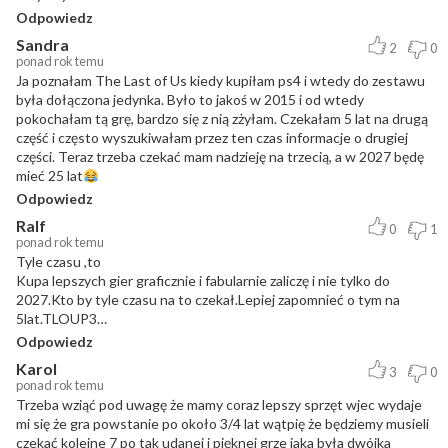
Odpowiedz
Sandra
2
0
ponad rok temu
Ja poznałam The Last of Us kiedy kupiłam ps4 i wtedy do zestawu
była dołączona jedynka. Było to jakoś w 2015 i od wtedy
pokochałam tą grę, bardzo się z nią zżyłam. Czekałam 5 lat na drugą
część i często wyszukiwałam przez ten czas informacje o drugiej
części. Teraz trzeba czekać mam nadzieję na trzecią, a w 2027 będę
mieć 25 lat
Odpowiedz
Ralf
0
1
ponad rok temu
Tyle czasu ,to
Kupa lepszych gier graficznie i fabularnie zaliczę i nie tylko do
2027.Kto by tyle czasu na to czekał.Lepiej zapomnieć o tym na
5lat.TLOUP3…
Odpowiedz
Karol
3
0
ponad rok temu
Trzeba wziąć pod uwagę że mamy coraz lepszy sprzęt wjec wydaje
mi się że gra powstanie po około 3/4 lat wątpię że będziemy musieli
czekać kolejne 7 po tak udanej i pięknej grze jaka była dwójka