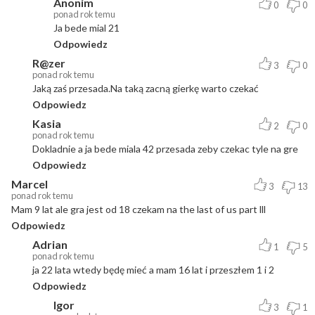
Anonim
0
0
ponad rok temu
Ja bede mial 21
Odpowiedz
R@zer
3
0
ponad rok temu
Jaką zaś przesada.Na taką zacną gierkę warto czekać
Odpowiedz
Kasia
2
0
ponad rok temu
Dokladnie a ja bede miala 42 przesada zeby czekac tyle na gre
Odpowiedz
Marcel
3
13
ponad rok temu
Mam 9 lat ale gra jest od 18 czekam na the last of us part lll
Odpowiedz
Adrian
1
5
ponad rok temu
ja 22 lata wtedy będę mieć a mam 16 lat i przeszłem 1 i 2
Odpowiedz
Igor
3
1