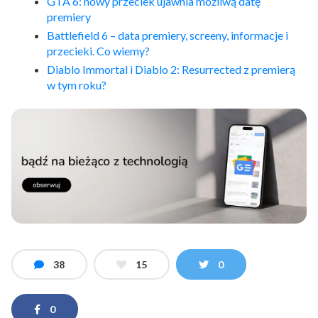
GTA 6: nowy przeciek ujawnia możliwą datę
premiery
Battlefield 6 – data premiery, screeny, informacje i
przecieki. Co wiemy?
Diablo Immortal i Diablo 2: Resurrected z premierą
w tym roku?
38
15
0
0