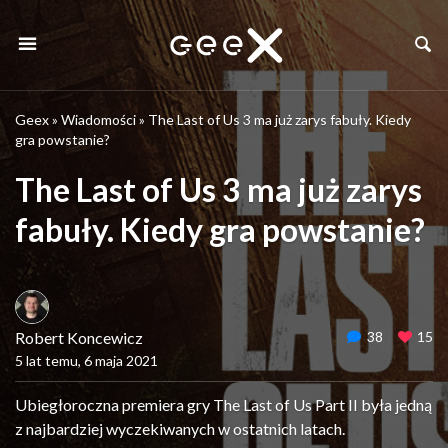
Geex
»
Wiadomości
»
The Last of Us 3 ma już zarys fabuły. Kiedy
gra powstanie?
The Last of Us 3 ma już zarys
fabuły. Kiedy gra powstanie?
Robert Koncewicz
38
15
5 lat temu, 6 maja 2021
Ubiegłoroczna premiera gry The Last of Us Part II była jedną
z najbardziej wyczekiwanych w ostatnich latach.