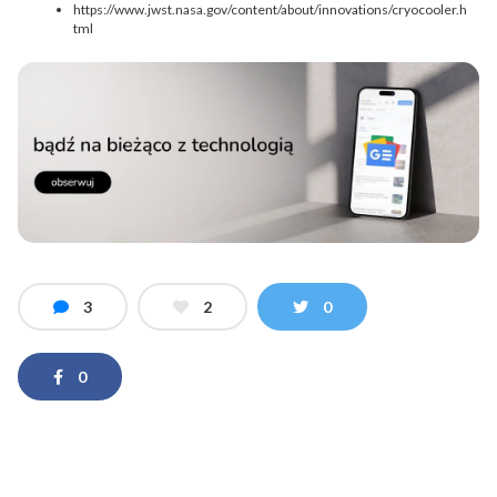
https://www.jwst.nasa.gov/content/about/innovations/cryocooler.h
tml
3
2
0
0