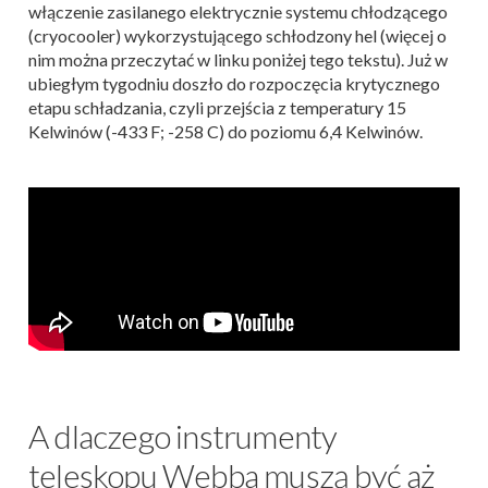
włączenie zasilanego elektrycznie systemu chłodzącego
(cryocooler) wykorzystującego schłodzony hel (więcej o
nim można przeczytać w linku poniżej tego tekstu). Już w
ubiegłym tygodniu doszło do rozpoczęcia krytycznego
etapu schładzania, czyli przejścia z temperatury 15
Kelwinów (-433 F; -258 C) do poziomu 6,4 Kelwinów.
A dlaczego instrumenty
teleskopu Webba muszą być aż