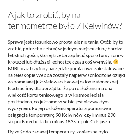
A jak to zrobić, by na
termometrze było 7 Kelwinów?
Sprawa jest stosunkowo prosta, ale nie tania. Otóż, by to
zrobić, potrzeba zebrać w jednym miejscu ekipę bardzo
łebskich gości, której trzeba zapłacić sporo forsy i oni w
krótszej lub dłuższej jednostce czasu coś wymyślą.
MIRI oraz trzy inny narzędzie pomiarowe zainstalowane
na teleskopie Webba zostały najpierw schłodzone dzięki
wspomnianej już wielowarstwowej osłonie słonecznej.
Nadmieńmy dla porządku, że po rozłożeniu ma ona
wielkość kortu tenisowego, a w kosmos leciała
poskładana, co już samo w sobie jest niezwykłym
wyczynem. Po jej rozłożeniu aparatura pomiarowa
osiągnęła temperaturę 90 Kelwinów, czyli minus 298
stopni Farenheita lub minus 183 stopnie Celsjusza.
By zejść do zadanej temperatury, konieczne było