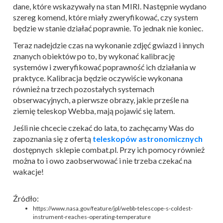
dane, które wskazywały na stan MIRI. Następnie wydano
szereg komend, które miały zweryfikować, czy system
będzie w stanie działać poprawnie. To jednak nie koniec.
Teraz nadejdzie czas na wykonanie zdjęć gwiazd i innych
znanych obiektów po to, by wykonać kalibrację
systemów i zweryfikować poprawność ich działania w
praktyce. Kalibracja będzie oczywiście wykonana
również na trzech pozostałych systemach
obserwacyjnych, a pierwsze obrazy, jakie prześle na
ziemię teleskop Webba, mają pojawić się latem.
Jeśli nie chcecie czekać do lata, to zachęcamy Was do
zapoznania się z ofertą
teleskopów astronomicznych
dostępnych sklepie combat.pl. Przy ich pomocy również
można to i owo zaobserwować i nie trzeba czekać na
wakacje!
Źródło:
https://www.nasa.gov/feature/jpl/webb-telescope-s-coldest-
instrument-reaches-operating-temperature