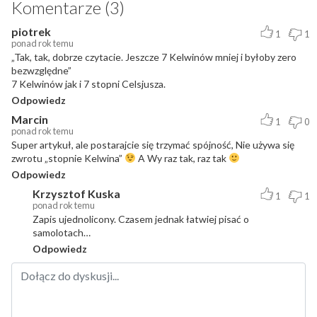
Komentarze (3)
piotrek
1
1
ponad rok temu
„Tak, tak, dobrze czytacie. Jeszcze 7 Kelwinów mniej i byłoby zero
bezwzględne”
7 Kelwinów jak i 7 stopni Celsjusza.
Odpowiedz
Marcin
1
0
ponad rok temu
Super artykuł, ale postarajcie się trzymać spójność, Nie używa się
zwrotu „stopnie Kelwina”
A Wy raz tak, raz tak
Odpowiedz
Krzysztof Kuska
1
1
ponad rok temu
Zapis ujednolicony. Czasem jednak łatwiej pisać o
samolotach…
Odpowiedz