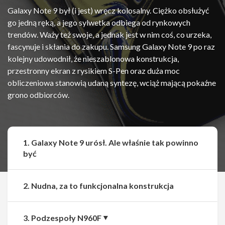
Galaxy Note 9 był (i jest) wręcz kolosalny. Ciężko obsłużyć
go jedną ręką, a jego sylwetka odbiega od rynkowych
trendów. Waży też swoje, a jednak jest w nim coś, co urzeka,
fascynuje i skłania do zakupu. Samsung Galaxy Note 9 po raz
kolejny udowodnił, że nieszablonowa konstrukcja,
przestronny ekran z rysikiem S-Pen oraz duża moc
obliczeniowa stanowią udaną syntezę, wciąż mającą pokaźne
grono odbiorców.
1. Galaxy Note 9 urósł. Ale właśnie tak powinno
być
2. Nudna, za to funkcjonalna konstrukcja
3. Podzespoły N960F