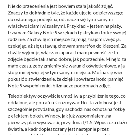
Nie do przecenienia jest bowiem stała jakość zdjęć.
Znaczy to dokładnie tyle, że każde ujęcie, od pierwszego
do ostatniego podejścia, odznacza się tymi samymi
właściwościami wizualnymi. Przykład – jestem na plaży,
trzymam Galaxy Note 9 w rękach i pstrykam fotkę swojej
rodzinie. Za chwilę ich miejsce zajmują znajomi, więc ja,
czekając, aż się ustawią, chowam smartfon do kieszeni. Za
chwilę wyjmuję, włączam aparat i mam pewność, że to
zdjęcie będzie tak samo dobre, jak poprzednie. Minęło za
mało czasu, żeby zmieniły się warunki oświetleniowe, a ja
stoję mniej więcej w tym samym miejscu. Można się więc
pokusić o stwierdzenie, że dzięki powtarzalności pamięć
Note 9 wypełni mniej bliźniaczo podobnych zdjęć.
Teleobiektyw oczywiście umożliwia przybliżenie tego, co
oddalone, ale potrafi też rozmywać tło. Ta zdolność jest
szczególnie przydatna, gdy nachodzi nas ochota na fotkę
z efektem bokeh. W nocy, jak już wspomniałem, na
pierwszy plan wysuwa się przysłona f/1.5. Wpuszcza dużo
światła, a kadr dopieszczany jest następnie przez