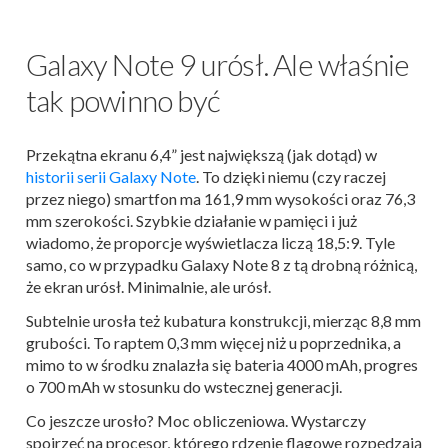
Galaxy Note 9 urósł. Ale właśnie
tak powinno być
Przekątna ekranu 6,4” jest największą (jak dotąd) w
historii serii Galaxy Note
. To dzięki niemu (czy raczej
przez niego) smartfon ma 161,9 mm wysokości oraz 76,3
mm szerokości. Szybkie działanie w pamięci i już
wiadomo, że proporcje wyświetlacza liczą 18,5:9. Tyle
samo, co w przypadku Galaxy Note 8 z tą drobną różnicą,
że ekran urósł. Minimalnie, ale urósł.
Subtelnie urosła też kubatura konstrukcji, mierząc 8,8 mm
grubości. To raptem 0,3 mm więcej niż u poprzednika, a
mimo to w środku znalazła się bateria 4000 mAh, progres
o 700 mAh w stosunku do wstecznej generacji.
Co jeszcze urosło? Moc obliczeniowa. Wystarczy
spojrzeć na procesor, którego rdzenie flagowe rozpędzają