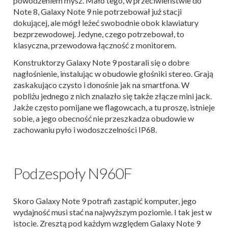
powodzeniem mysz. Mało tego, w przeciwieństwie do
Note 8, Galaxy Note 9 nie potrzebował już stacji
dokującej, ale mógł leżeć swobodnie obok klawiatury
bezprzewodowej. Jedyne, czego potrzebował, to
klasyczna, przewodowa łączność z monitorem.
Konstruktorzy Galaxy Note 9 postarali się o dobre
nagłośnienie, instalując w obudowie głośniki stereo. Grają
zaskakująco czysto i donośnie jak na smartfona. W
pobliżu jednego z nich znalazło się także złącze mini jack.
Jakże często pomijane we flagowcach, a tu proszę, istnieje
sobie, a jego obecność nie przeszkadza obudowie w
zachowaniu pyło i wodoszczelności IP68.
Podzespoły N960F
Skoro Galaxy Note 9 potrafi zastąpić komputer, jego
wydajność musi stać na najwyższym poziomie. I tak jest w
istocie. Zresztą pod każdym względem Galaxy Note 9