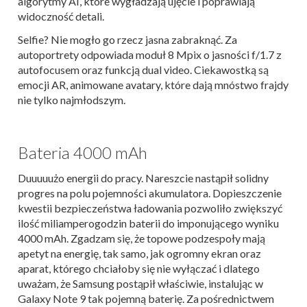
algorytmy AI, które wygładzają ujęcie i poprawiają
widoczność detali.
Selfie? Nie mogło go rzecz jasna zabraknąć. Za
autoportrety odpowiada moduł 8 Mpix o jasności f/1.7 z
autofocusem oraz funkcją dual video. Ciekawostką są
emocji AR, animowane avatary, które dają mnóstwo frajdy
nie tylko najmłodszym.
Bateria 4000 mAh
Duuuuużo energii do pracy. Nareszcie nastąpił solidny
progres na polu pojemności akumulatora. Dopieszczenie
kwestii bezpieczeństwa ładowania pozwoliło zwiększyć
ilość miliamperogodzin baterii do imponującego wyniku
4000 mAh. Zgadzam się, że topowe podzespoły mają
apetyt na energię, tak samo, jak ogromny ekran oraz
aparat, którego chciałoby się nie wyłączać i dlatego
uważam, że Samsung postąpił właściwie, instalując w
Galaxy Note 9 tak pojemną baterię. Za pośrednictwem