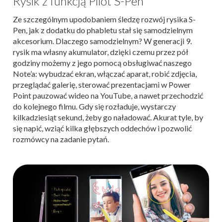
Rysik z funkcją Pilot S-Pen
Ze szczególnym upodobaniem śledzę rozwój rysika S-
Pen, jak z dodatku do phabletu stał się samodzielnym
akcesorium. Dlaczego samodzielnym? W generacji 9.
rysik ma własny akumulator, dzięki czemu przez pół
godziny możemy z jego pomocą obsługiwać naszego
Note’a: wybudzać ekran, włączać aparat, robić zdjęcia,
przeglądać galerię, sterować prezentacjami w Power
Point pauzować wideo na YouTube, a nawet przechodzić
do kolejnego filmu. Gdy się rozładuje, wystarczy
kilkadziesiąt sekund, żeby go naładować. Akurat tyle, by
się napić, wziąć kilka głębszych oddechów i pozwolić
rozmówcy na zadanie pytań.