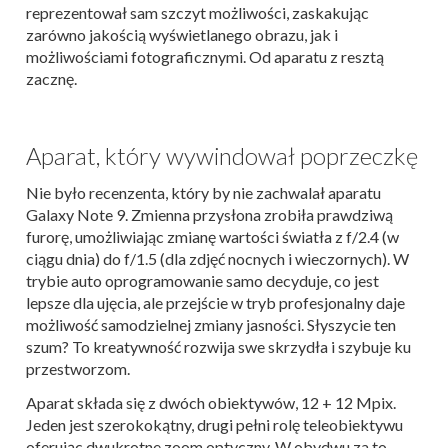
reprezentował sam szczyt możliwości, zaskakując
zarówno jakością wyświetlanego obrazu, jak i
możliwościami fotograficznymi. Od aparatu z resztą
zacznę.
Aparat, który wywindował poprzeczkę
Nie było recenzenta, który by nie zachwalał aparatu
Galaxy Note 9. Zmienna przysłona zrobiła prawdziwą
furorę, umożliwiając zmianę wartości światła z f/2.4 (w
ciągu dnia) do f/1.5 (dla zdjęć nocnych i wieczornych). W
trybie auto oprogramowanie samo decyduje, co jest
lepsze dla ujęcia, ale przejście w tryb profesjonalny daje
możliwość samodzielnej zmiany jasności. Słyszycie ten
szum? To kreatywność rozwija swe skrzydła i szybuje ku
przestworzom.
Aparat składa się z dwóch obiektywów, 12 + 12 Mpix.
Jeden jest szerokokątny, drugi pełni rolę teleobiektywu
oferując dwukrotne zoom optyczny. W obydwu za to