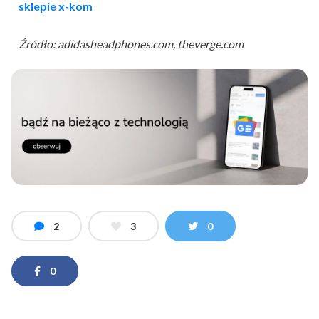
sklepie x-kom
Źródło: adidasheadphones.com, theverge.com
2
3
0
0