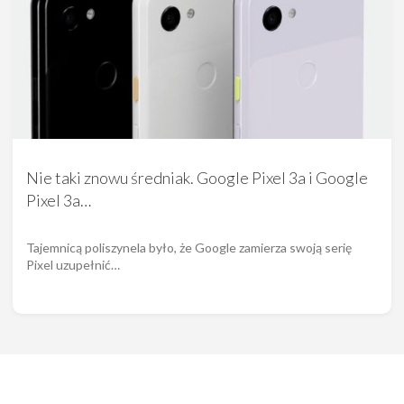
Nie taki znowu średniak. Google Pixel 3a i Google
Pixel 3a…
Tajemnicą poliszynela było, że Google zamierza swoją serię
Pixel uzupełnić…