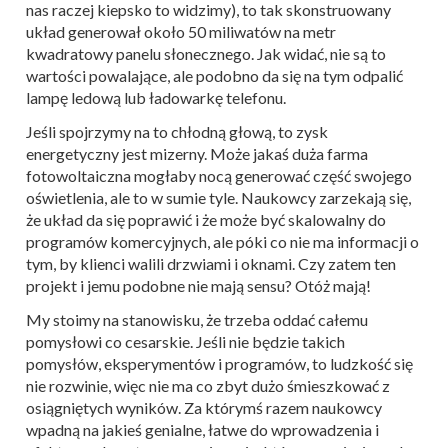
nas raczej kiepsko to widzimy), to tak skonstruowany
układ generował około 50 miliwatów na metr
kwadratowy panelu słonecznego. Jak widać, nie są to
wartości powalające, ale podobno da się na tym odpalić
lampę ledową lub ładowarkę telefonu.
Jeśli spojrzymy na to chłodną głową, to zysk
energetyczny jest mizerny. Może jakaś duża farma
fotowoltaiczna mogłaby nocą generować część swojego
oświetlenia, ale to w sumie tyle. Naukowcy zarzekają się,
że układ da się poprawić i że może być skalowalny do
programów komercyjnych, ale póki co nie ma informacji o
tym, by klienci walili drzwiami i oknami. Czy zatem ten
projekt i jemu podobne nie mają sensu? Otóż mają!
My stoimy na stanowisku, że trzeba oddać całemu
pomysłowi co cesarskie. Jeśli nie będzie takich
pomysłów, eksperymentów i programów, to ludzkość się
nie rozwinie, więc nie ma co zbyt dużo śmieszkować z
osiągniętych wyników. Za którymś razem naukowcy
wpadną na jakieś genialne, łatwe do wprowadzenia i