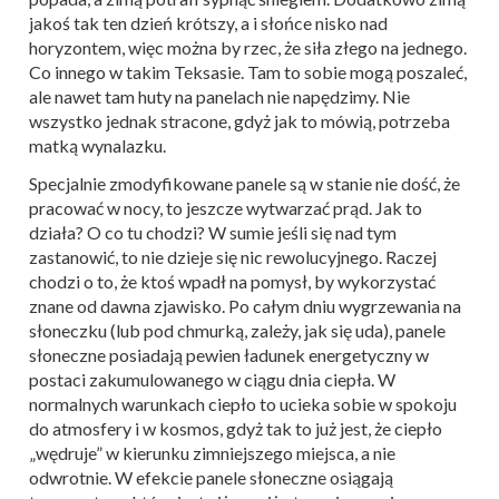
jakoś tak ten dzień krótszy, a i słońce nisko nad
horyzontem, więc można by rzec, że siła złego na jednego.
Co innego w takim Teksasie. Tam to sobie mogą poszaleć,
ale nawet tam huty na panelach nie napędzimy. Nie
wszystko jednak stracone, gdyż jak to mówią, potrzeba
matką wynalazku.
Specjalnie zmodyfikowane panele są w stanie nie dość, że
pracować w nocy, to jeszcze wytwarzać prąd. Jak to
działa? O co tu chodzi? W sumie jeśli się nad tym
zastanowić, to nie dzieje się nic rewolucyjnego. Raczej
chodzi o to, że ktoś wpadł na pomysł, by wykorzystać
znane od dawna zjawisko. Po całym dniu wygrzewania na
słoneczku (lub pod chmurką, zależy, jak się uda), panele
słoneczne posiadają pewien ładunek energetyczny w
postaci zakumulowanego w ciągu dnia ciepła. W
normalnych warunkach ciepło to ucieka sobie w spokoju
do atmosfery i w kosmos, gdyż tak to już jest, że ciepło
„wędruje” w kierunku zimniejszego miejsca, a nie
odwrotnie. W efekcie panele słoneczne osiągają