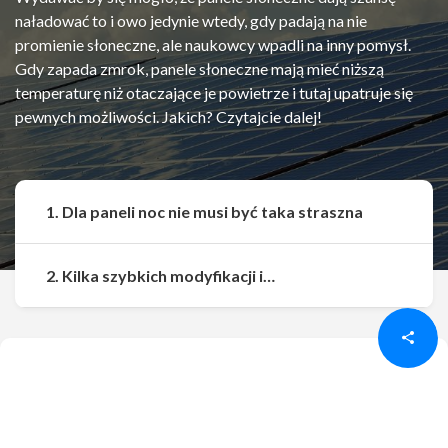
naładować to i owo jedynie wtedy, gdy padają na nie
promienie słoneczne, ale naukowcy wpadli na inny pomysł.
Gdy zapada zmrok, panele słoneczne mają mieć niższą
temperaturę niż otaczające je powietrze i tutaj upatruje się
pewnych możliwości. Jakich? Czytajcie dalej!
1. Dla paneli noc nie musi być taka straszna
Udostępnij
Udostępnij
2. Kilka szybkich modyfikacji i…