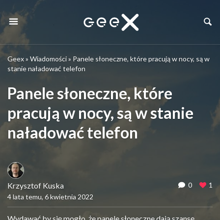
Geex
»
Wiadomości
»
Panele słoneczne, które pracują w nocy, są w
stanie naładować telefon
Panele słoneczne, które
pracują w nocy, są w stanie
naładować telefon
Krzysztof Kuska
0
1
4 lata temu, 6 kwietnia 2022
Wydawać by się mogło, że panele słoneczne dają szansę