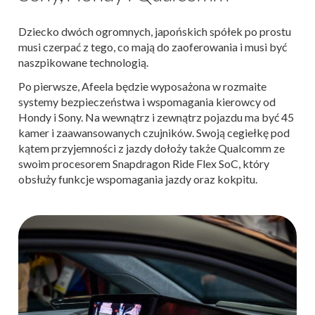
Dziecko dwóch ogromnych, japońskich spółek po prostu
musi czerpać z tego, co mają do zaoferowania i musi być
naszpikowane technologią.
Po pierwsze, Afeela będzie wyposażona w rozmaite
systemy bezpieczeństwa i wspomagania kierowcy od
Hondy i Sony. Na wewnątrz i zewnątrz pojazdu ma być 45
kamer i zaawansowanych czujników. Swoją cegiełkę pod
kątem przyjemności z jazdy dołoży także Qualcomm ze
swoim procesorem Snapdragon Ride Flex SoC, który
obsłuży funkcje wspomagania jazdy oraz kokpitu.