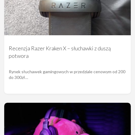
Recenzja Razer Kraken X – słuchawki z duszą
potwora
Rynek słuchawek gamingowych w przedziale cenowym od 200
do 300zł…