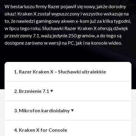
W bestariuszu firmy Razer pojawił się nowy, jakże dorodny
okaz! Kraken X został wypuszczony i wszystko wskazuje na
to, że nawiedzi gamingowy akwen x-kom już za kilka tygodni,
w lipcu tego roku. Słuchawki Razer Kraken X oferują dźwięk
przestrzenny 7.1, ważą jedynie 250 gramów, a do tego są
dostępne zarówno w wersji na PC, jak i na konsole wideo.
1. Razer Kraken X – Słuchawki ultralekkie
2. Brzmienie 7.1
3. Mikrofon kardioidalny
4. Kraken X for Console