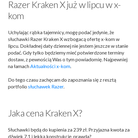
Razer Kraken X już w lipcu w x-
kom
Uchylając rąbka tajemnicy, mogę podać jedynie, że
słuchawki Razer Kraken X wzbogacą ofertę x-kom w
lipcu. Dokładnej daty dziennej nie jestem jeszcze w stanie
podać. Gdy tylko będziemy mieć potwierdzone terminy
dostaw, z pewnością Was o tym powiadomię. Najpewniej
na łamach
Aktualności x-kom
.
Do tego czasu zachęcam do zapoznania się z resztą
portfolio
słuchawek Razer
.
Jaka cena Kraken X?
Słuchawki będą do kupienia za 239 zł. Przyjazna kwota za
dźwięk 7.1 i lekką konstrukcję, prawda?