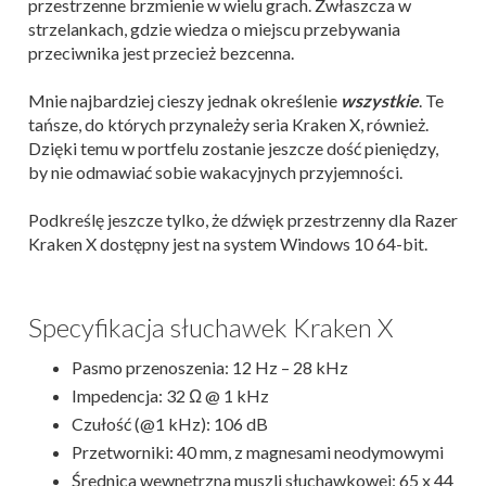
przestrzenne brzmienie w wielu grach. Zwłaszcza w
strzelankach, gdzie wiedza o miejscu przebywania
przeciwnika jest przecież bezcenna.
Mnie najbardziej cieszy jednak określenie
wszystkie
. Te
tańsze, do których przynależy seria Kraken X, również.
Dzięki temu w portfelu zostanie jeszcze dość pieniędzy,
by nie odmawiać sobie wakacyjnych przyjemności.
Podkreślę jeszcze tylko, że dźwięk przestrzenny dla Razer
Kraken X dostępny jest na system Windows 10 64-bit.
Specyfikacja słuchawek Kraken X
Pasmo przenoszenia: 12 Hz – 28 kHz
Impedencja: 32 Ω @ 1 kHz
Czułość (@1 kHz): 106 dB
Przetworniki: 40 mm, z magnesami neodymowymi
Średnica wewnętrzna muszli słuchawkowej: 65 x 44