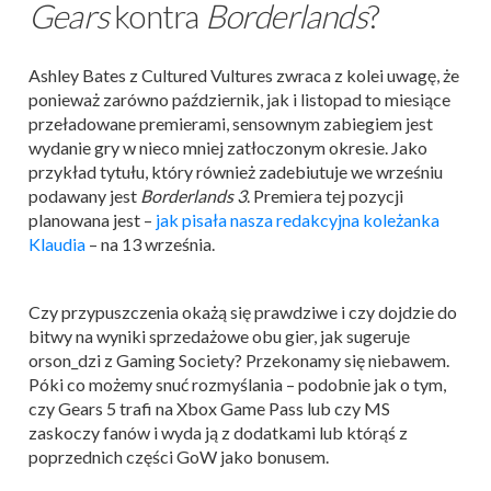
Gears
kontra
Borderlands
?
Ashley Bates z Cultured Vultures zwraca z kolei uwagę, że
ponieważ zarówno październik, jak i listopad to miesiące
przeładowane premierami, sensownym zabiegiem jest
wydanie gry w nieco mniej zatłoczonym okresie. Jako
przykład tytułu, który również zadebiutuje we wrześniu
podawany jest
Borderlands 3
. Premiera tej pozycji
planowana jest –
jak pisała nasza redakcyjna koleżanka
Klaudia
– na 13 września.
Czy przypuszczenia okażą się prawdziwe i czy dojdzie do
bitwy na wyniki sprzedażowe obu gier, jak sugeruje
orson_dzi z Gaming Society? Przekonamy się niebawem.
Póki co możemy snuć rozmyślania – podobnie jak o tym,
czy Gears 5 trafi na Xbox Game Pass lub czy MS
zaskoczy fanów i wyda ją z dodatkami lub którąś z
poprzednich części GoW jako bonusem.