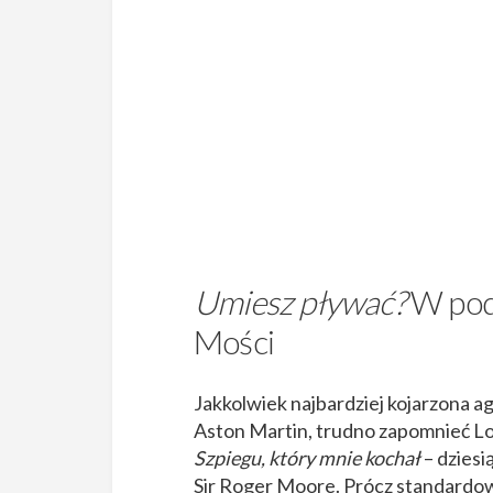
Umiesz pływać?
W pod
Mości
Jakkolwiek najbardziej kojarzona a
Aston Martin, trudno zapomnieć Lot
Szpiegu, który mnie kochał
– dziesią
Sir Roger Moore. Prócz standardow