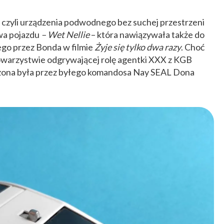
, czyli urządzenia podwodnego bez suchej przestrzeni
wa pojazdu
– Wet Nellie
– która nawiązywała także do
go przez Bonda w filmie
Żyje się tylko dwa razy
. Choć
towarzystwie odgrywającej rolę agentki XXX z KGB
ona była przez byłego komandosa Nay SEAL Dona