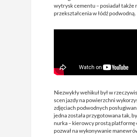
wytrysk cementu – posiadał także n
przekształcenia w łódź podwodną.
Niezwykły wehikuł był w rzeczywist
scen jazdy na powierzchni wykorz
zdjęciach podwodnych posługiwano 
jedna została przygotowana tak, b
nurka – kierowcy prostą platformę
pozwał na wykonywanie manewró