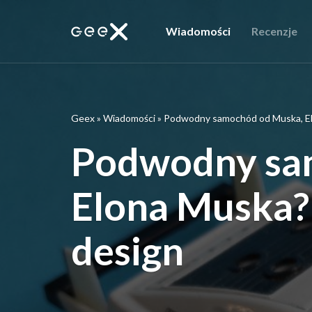
Wiadomości
Recenzje
Geex
»
Wiadomości
»
Podwodny samochód od Muska, El
Podwodny sa
Elona Muska?
design