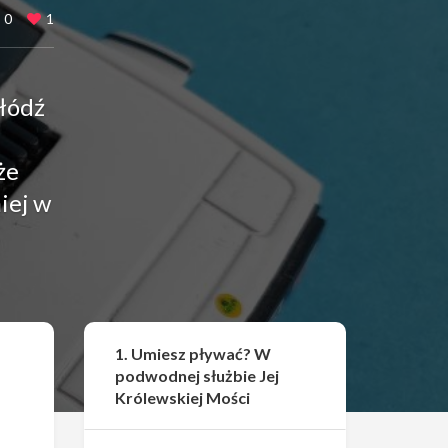
0
1
 łódź
że
iej w
Udostępnij
1. Umiesz pływać? W
podwodnej służbie Jej
Królewskiej Mości