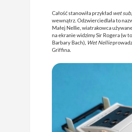
Całość stanowiła przykład
wet sub
wewnątrz. Odzwierciedlała to naz
Małej Nellie, wiatrakowca używane
na ekranie widzimy Sir Rogera (w 
Barbary Bach),
Wet Nellie
prowadz
Griffina.