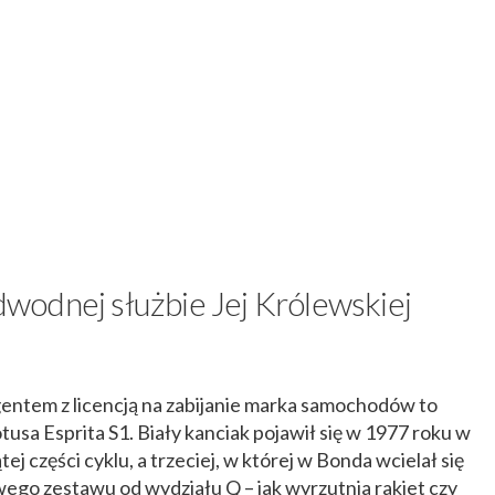
wodnej służbie Jej Królewskiej
gentem z licencją na zabijanie marka samochodów to
usa Esprita S1. Biały kanciak pojawił się w 1977 roku w
tej części cyklu, a trzeciej, w której w Bonda wcielał się
ego zestawu od wydziału Q – jak wyrzutnia rakiet czy