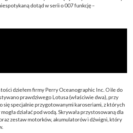
iespotykaną dotąd w serii o 007 funkcję –
ości dziełem firmy Perry Oceanographic Inc. O ile do
ystywano prawdziwego Lotusa (właściwie dwa), przy
się specjalnie przygotowanymi karoseriami, z których
y mogła działać pod wodą. Skrywała przystosowaną dla
 oraz zestaw motorków, akumulatorów i dźwigni, który
w.