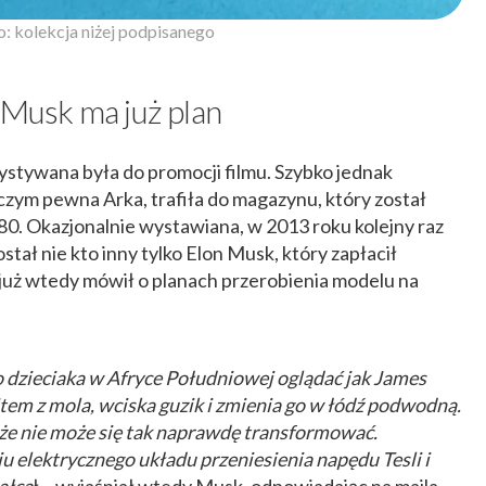
o: kolekcja niżej podpisanego
 Musk ma już plan
ystywana była do promocji filmu. Szybko jednak
niczym pewna Arka, trafiła do magazynu, który został
80. Okazjonalnie wystawiana, w 2013 roku kolejny raz
tał nie kto inny tylko Elon Musk, który zapłacił
 już wtedy mówił o planach przerobienia modelu na
dzieciaka w Afryce Południowej oglądać jak James
em z mola, wciska guzik i zmienia go w łódź podwodną.
że nie może się tak naprawdę transformować.
 elektrycznego układu przeniesienia napędu Tesli i
ałca
ł – wyjaśniał wtedy Musk, odpowiadając na maila