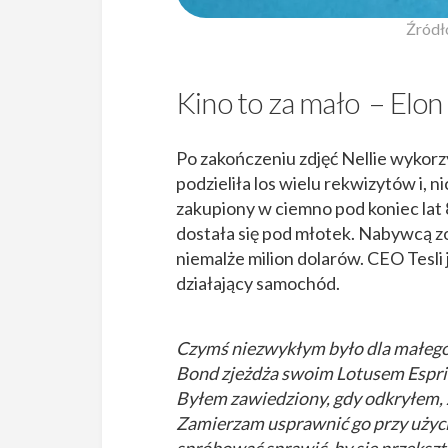
Źródł
Kino to za mało – Elon
Po zakończeniu zdjęć Nellie wykorz
podzieliła los wielu rekwizytów i, 
zakupiony w ciemno pod koniec lat 
dostała się pod młotek. Nabywcą zos
niemalże milion dolarów. CEO Tesli
działający samochód.
Czymś niezwykłym było dla małego 
Bond zjeżdża swoim Lotusem Esprit
Byłem zawiedziony, gdy odkryłem, 
Zamierzam usprawnić go przy użyciu
spróbować sprawić, by się przekszt