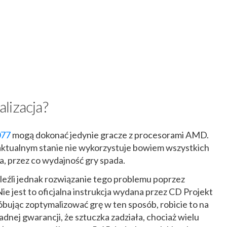
lizacja?
077
mogą dokonać jedynie gracze z procesorami AMD.
ktualnym stanie nie wykorzystuje bowiem wszystkich
 przez co wydajność gry spada.
eźli jednak rozwiązanie tego problemu poprzez
Nie jest to oficjalna instrukcja wydana przez CD Projekt
róbując zoptymalizować grę w ten sposób, robicie to na
dnej gwarancji, że sztuczka zadziała, chociaż wielu