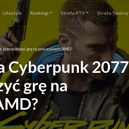
Lifestyle
Rankingi
Strefa RTV
Strefa Twórcy
k przyspieszyć grę na procesorach AMD?
a Cyberpunk 2077
zyć grę na
 AMD?