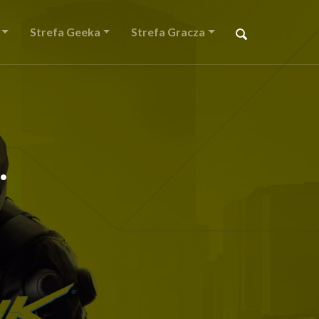
Strefa Geeka
Strefa Gracza
.