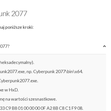
punk 2077
j poniższe kroki:
2077?
 heksadecymalny).
rpunk2077.exe, np. Cyberpunk 2077\bin\x64.
 Cyberpunk2077.exe.
xe w HxD.
nę na wartości szesnastkowe.
 33 C9 B8 01 00 00 00 0F A2 8B C8 C1 F9 08.