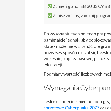
Zamień go na: EB 30 33 C9 B8 
Zapisz zmiany, zamknij progra
Po wykonaniu tych poleceń gra po
pamiętajcie jednak, aby odblokować l
klatek może nie wzrosnąć, ale gra 
powyższy sposób okazał się bezskut
wcześniej kopii zapasowej pliku C
lokalizacji.
Podmiany wartości liczbowych moż
Wymagania Cyberpun
Jeśli nie chcecie zmieniać kodu gr
sprzętowe Cyberpunka 2077
oraz 