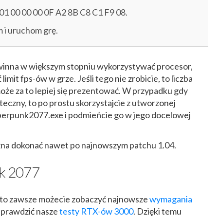
01 00 00 00 0F A2 8B C8 C1 F9 08.
m i uruchom grę.
winna w większym stopniu wykorzystywać procesor,
imit fps-ów w grze. Jeśli tego nie zrobicie, to liczba
może za to lepiej się prezentować. W przypadku gdy
eczny, to po prostu skorzystajcie z utworzonej
yberpunk2077.exe i podmieńcie go w jego docelowej
na dokonać nawet po najnowszym patchu 1.04.
k 2077
y, to zawsze możecie zobaczyć najnowsze
wymagania
sprawdzić nasze
testy RTX-ów 3000
. Dzięki temu