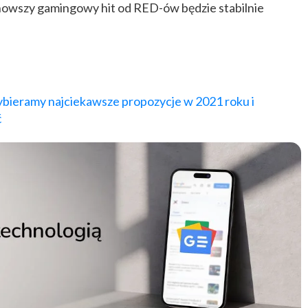
jnowszy gamingowy hit od RED-ów będzie stabilnie
ieramy najciekawsze propozycje w 2021 roku i
ć