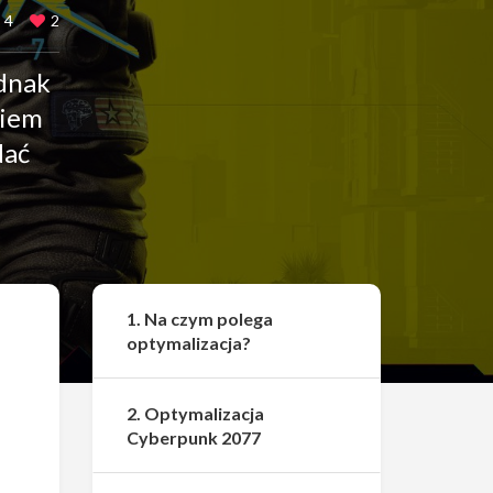
4
2
ednak
niem
dać
Udostępnij
1. Na czym polega
optymalizacja?
2. Optymalizacja
Cyberpunk 2077