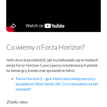
Co wiemy o Forza Horizon?
Jeśli chcecie prześledzić, jak kształtowała się w mediach
wizja Forzy Horizon 5, począwszy od pierwszych plotek
na temat gry, koniecznie sprawdźcie tekst:
Forza Horizon 5 – gra, której wyczekują wszyscy
posiadacze Xbox Series X|S. Co o niej wiemy na ten
moment?
Źródło: xbox