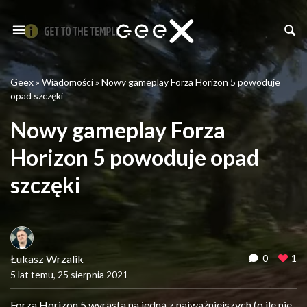
Geex
»
Wiadomości
»
Nowy gameplay Forza Horizon 5 powoduje
opad szczęki
Nowy gameplay Forza
Horizon 5 powoduje opad
szczęki
Łukasz Wrzalik
0
1
5 lat temu, 25 sierpnia 2021
Forza Horizon 5 wyrasta na jedną z najważniejszych (o ile nie