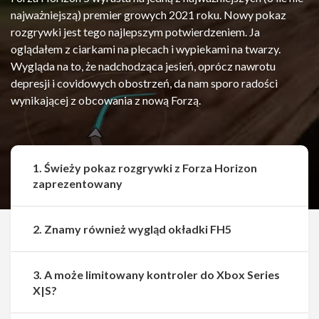
najważniejszą) premier growych 2021 roku. Nowy pokaz
rozgrywki jest tego najlepszym potwierdzeniem. Ja
oglądałem z ciarkami na plecach i wypiekami na twarzy.
Wygląda na to, że nadchodząca jesień, oprócz nawrotu
depresji i covidowych obostrzeń, da nam sporo radości
wynikającej z obcowania z nową Forzą.
1. Świeży pokaz rozgrywki z Forza Horizon
zaprezentowany
2. Znamy również wygląd okładki FH5
3. A może limitowany kontroler do Xbox Series
X|S?