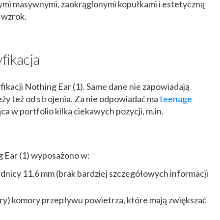
z tymi masywnymi, zaokrąglonymi kopułkami i estetyczną
 wzrok.
fikacja
cyfikacji Nothing Ear (1). Same dane nie zapowiadają
eży też od strojenia. Za nie odpowiadać ma
teenage
a w portfolio kilka ciekawych pozycji, m.in.
g Ear (1) wyposażono w:
dnicy 11,6 mm (brak bardziej szczegółowych informacji
ary) komory przepływu powietrza, które mają zwiększać