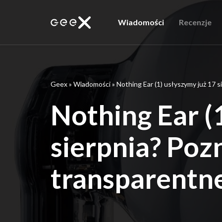
Wiadomości
Recenzje
Geex
»
Wiadomości
»
Nothing Ear (1) usłyszymy już 17
Nothing Ear (
sierpnia? Poz
transparentn