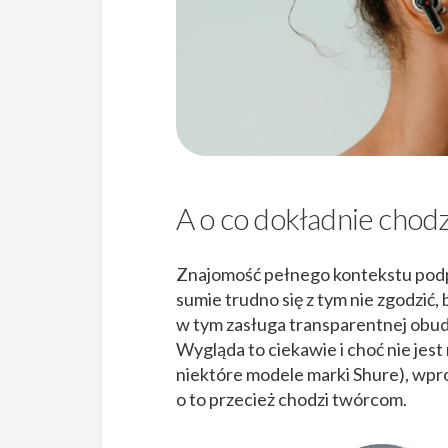
A o co dokładnie chodz
Znajomość pełnego kontekstu po
sumie trudno się z tym nie zgodzić,
w tym zasługa transparentnej obud
Wygląda to ciekawie i choć nie je
niektóre modele marki Shure), wpr
o to przecież chodzi twórcom.