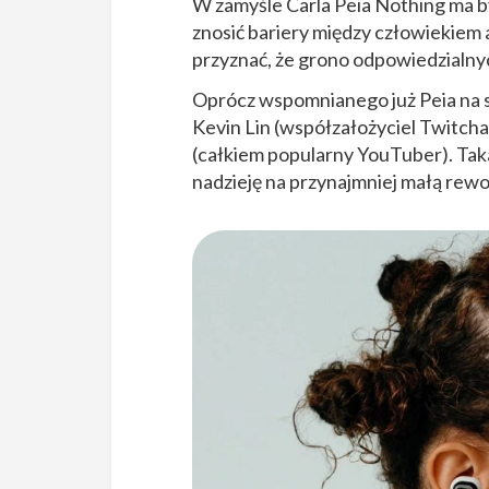
W zamyśle Carla Peia Nothing ma by
znosić bariery między człowiekiem 
przyznać, że grono odpowiedzialny
Oprócz wspomnianego już Peia na s
Kevin Lin (współzałożyciel Twitcha
(całkiem popularny YouTuber). Taka
nadzieję na przynajmniej małą rewo