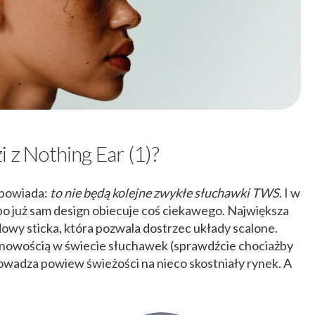
i z Nothing Ear (1)?
dpowiada:
to nie będą kolejne zwykłe słuchawki TWS
. I w
 bo już sam design obiecuje coś ciekawego. Największa
owy sticka, która pozwala dostrzec układy scalone.
st nowością w świecie słuchawek (sprawdźcie chociażby
owadza powiew świeżości na nieco skostniały rynek. A