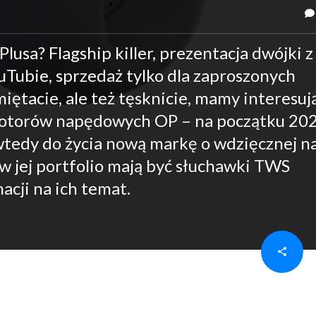
lusa? Flagship killer, prezentacja dwójki z
Tubie, sprzedaż tylko dla zaproszonych
miętacie, ale też tęsknicie, mamy interesuj
 motorów napędowych OP – na początku 20
wtedy do życia nową markę o wdzięcznej n
 jej portfolio mają być słuchawki TWS
acji na ich temat.