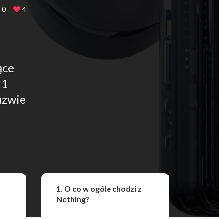
0
4
ące
21
azwie
Udostępnij
1. O co w ogóle chodzi z
Nothing?