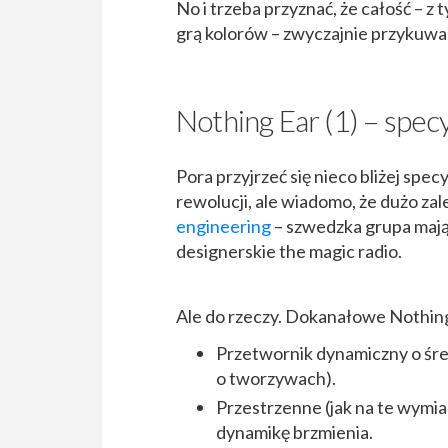
No i trzeba przyznać, że całość – 
grą kolorów – zwyczajnie przykuwa
Nothing Ear (1) – specy
Pora przyjrzeć się nieco bliżej spe
rewolucji, ale wiadomo, że dużo zal
engineering
– szwedzka grupa mając
designerskie the magic radio.
Ale do rzeczy. Dokanałowe Nothin
Przetwornik dynamiczny o śre
o tworzywach).
Przestrzenne (jak na te wymi
dynamikę brzmienia.