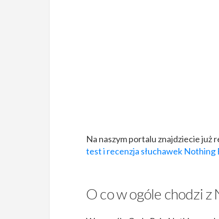
Na naszym portalu znajdziecie już 
test i recenzja słuchawek Nothing 
O co w ogóle chodzi z