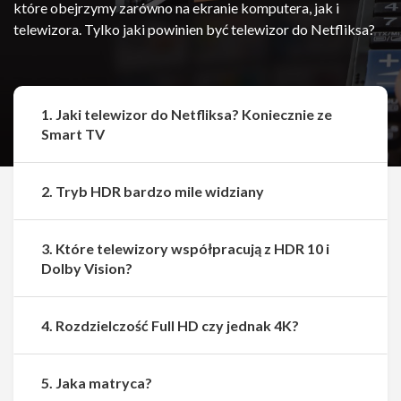
które obejrzymy zarówno na ekranie komputera, jak i
telewizora. Tylko jaki powinien być telewizor do Netfliksa?
1. Jaki telewizor do Netfliksa? Koniecznie ze
Smart TV
2. Tryb HDR bardzo mile widziany
3. Które telewizory współpracują z HDR 10 i
Dolby Vision?
4. Rozdzielczość Full HD czy jednak 4K?
5. Jaka matryca?