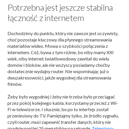
Potrzebna jest jeszcze stabilna
łączność z internetem
Dochodzimy do punktu, który nie zawsze jest oczywisty,
choć pozostaje kluczowy dla płynnego streamowania
materiałów wideo. Mowa o szybkości połączenia z
internetem. Cóż, bywa z tym różnie, bo niby mamy XXI
wiek, niby internet światłowodowy zawitał do wielu
domów i bloków, ale nie wszyscy posiadamy choćby
dostatecznie wydajny router. Nie wspominając już o
dwuzakresowości, jakże wygodnej dla streamowania
filmów.
Żeby było wygodniej i żeby nie trzeba było przeciągać
przez pokój kolejnego kabla, korzystamy przecież z Wi-
Fi w telewizorze. I słusznie, bo po to interfejs został
przeniesiony do TV. Pamiętajmy tylko, że źródło sygnału,
czyli router, musi zapewnić transfer danych, który nie
spadnie poniżej 25 megabitów na sekundę.
Telewizory