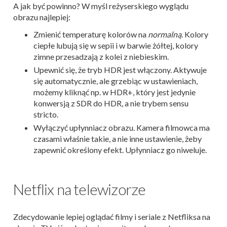
A jak być powinno? W myśl reżyserskiego wyglądu
obrazu najlepiej:
Zmienić temperaturę kolorów na
normalną
. Kolory
ciepłe lubują się w sepii i w barwie żółtej, kolory
zimne przesadzają z kolei z niebieskim.
Upewnić się, że tryb HDR jest włączony. Aktywuje
się automatycznie, ale grzebiąc w ustawieniach,
możemy kliknąć np. w HDR+, który jest jedynie
konwersją z SDR do HDR, a nie trybem sensu
stricto.
Wyłączyć upłynniacz obrazu. Kamera filmowca ma
czasami właśnie takie, a nie inne ustawienie, żeby
zapewnić określony efekt. Upłynniacz go niweluje.
Netflix na telewizorze
Zdecydowanie lepiej oglądać filmy i seriale z Netfliksa na