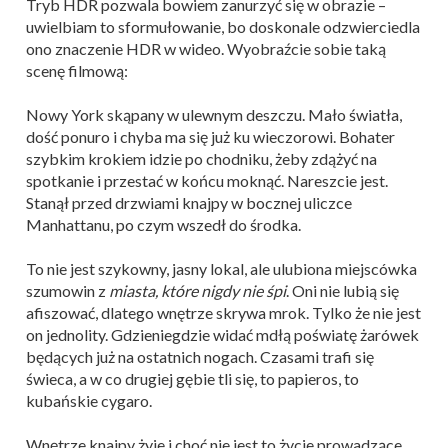
Tryb HDR pozwala bowiem zanurzyć się w obrazie –
uwielbiam to sformułowanie, bo doskonale odzwierciedla
ono znaczenie HDR w wideo. Wyobraźcie sobie taką
scenę filmową:
Nowy York skąpany w ulewnym deszczu. Mało światła,
dość ponuro i chyba ma się już ku wieczorowi. Bohater
szybkim krokiem idzie po chodniku, żeby zdążyć na
spotkanie i przestać w końcu moknąć. Nareszcie jest.
Stanął przed drzwiami knajpy w bocznej uliczce
Manhattanu, po czym wszedł do środka.
To nie jest szykowny, jasny lokal, ale ulubiona miejscówka
szumowin z
miasta, które nigdy nie śpi
. Oni nie lubią się
afiszować, dlatego wnętrze skrywa mrok. Tylko że nie jest
on jednolity. Gdzieniegdzie widać mdłą poświatę żarówek
będących już na ostatnich nogach. Czasami trafi się
świeca, a w co drugiej gębie tli się, to papieros, to
kubańskie cygaro.
Wnętrze knajpy żyje i choć nie jest to życie prowadzące