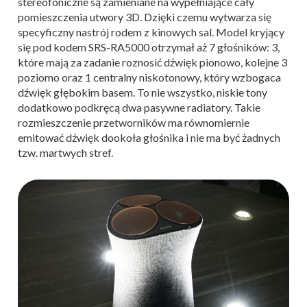
stereofoniczne są zamieniane na wypełniające cały
pomieszczenia utwory 3D. Dzięki czemu wytwarza się
specyficzny nastrój rodem z kinowych sal. Model kryjący
się pod kodem SRS-RA5000 otrzymał aż 7 głośników: 3,
które mają za zadanie roznosić dźwięk pionowo, kolejne 3
poziomo oraz 1 centralny niskotonowy, który wzbogaca
dźwięk głębokim basem. To nie wszystko, niskie tony
dodatkowo podkręcą dwa pasywne radiatory. Takie
rozmieszczenie przetworników ma równomiernie
emitować dźwięk dookoła głośnika i nie ma być żadnych
tzw. martwych stref.