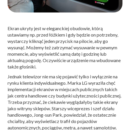
Ekran ukryty jest w eleganckiej obudowie, którą
ustawiamy np. przed łóżkiem i gdy będzie on potrzebny,
wystarczy kliknąć jeden przycisk na pilocie, aby go
wysunąć. Możemy też zatrzymać wysuwanie w pewnym
momencie, aby wyświetlić samą datę i godzinę lub
aktualną pogodę. Oczywiście urządzenie ma wbudowane
także głośniki.
Jednak telewizor nie ma się pojawić tylko i wyłącznie na
rynku klienta indywidualnego. Marka LG wyraziła chęć
implementacji ekranów w miejscach publicznych takich
jak centra handlowe czy budynki użyteczności publicznej.
Trzeba przyznać, że ciekawie wyglądałyby takie ekrany
jako witryny sklepów. Starszy wiceprezes i szef działu
handlowego, Jong-sun Park, powiedział, że ostatecznie
chciałby, aby wyświetlacz trafił do pojazdów
autonomicznych, pociągów, metra, a nawet samolotów.