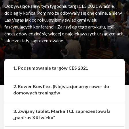
Odbywające się w tym tygodniu targi CES 2021 właśnie
dobiegły końca. Pomimo że odbywały się one online, a nie w
Las Vegas jak co roku, byliśmy świadkami wielu
fascynujących konferencji. Zajrzyj do tego artykułu, jeśli
chcesz dowiedzieć się więcej o najciekawszych urządzeniach,
jakie zostały zaprezentowane.
1. Podsumowanie targów CES 2021
2. Rower Bowflex. (Nie)stacjonarny rower do
domowych treningów
3. Zwijany tablet. Marka TCL zaprezentowała
„papirus XXI wieku”