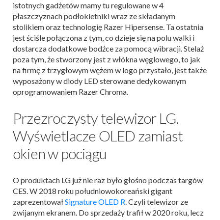
istotnych gadżetów mamy tu regulowane w 4
płaszczyznach podłokietniki wraz ze składanym
stolikiem oraz technologię Razer Hipersense. Ta ostatnia
jest ściśle połączona z tym, co dzieje się na polu walki i
dostarcza dodatkowe bodźce za pomocą wibracji. Stelaż
poza tym, że stworzony jest z włókna węglowego, to jak
na firmę z trzygłowym wężem w logo przystało, jest także
wyposażony w diody LED sterowane dedykowanym
oprogramowaniem Razer Chroma.
Przezroczysty telewizor LG.
Wyświetlacze OLED zamiast
okien w pociągu
O produktach LG już nie raz było głośno podczas targów
CES. W 2018 roku południowokoreański gigant
zaprezentował
Signature OLED R
. Czyli telewizor ze
zwijanym ekranem. Do sprzedaży trafił w 2020 roku, lecz