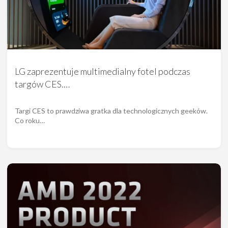
LG zaprezentuje multimedialny fotel podczas
targów CES.…
Targi CES to prawdziwa gratka dla technologicznych geeków.
Co roku…