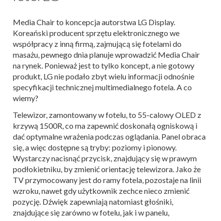
Media Chair to koncepcja autorstwa LG Display.
Koreański producent sprzętu elektronicznego we
współpracy z inną firmą, zajmującą się fotelami do
masażu, pewnego dnia planuje wprowadzić Media Chair
na rynek. Ponieważ jest to tylko koncept, a nie gotowy
produkt, LG nie podało zbyt wielu informacji odnośnie
specyfikacji technicznej multimedialnego fotela. A co
wiemy?
Telewizor, zamontowany w fotelu, to 55-calowy OLED z
krzywą 1500R, co ma zapewnić doskonałą ogniskową i
dać optymalne wrażenia podczas oglądania. Panel obraca
się, a więc dostępne są tryby: poziomy i pionowy.
Wystarczy nacisnąć przycisk, znajdujący się w prawym
podłokietniku, by zmienić orientację telewizora. Jako że
TV przymocowany jest do ramy fotela, pozostaje na linii
wzroku, nawet gdy użytkownik zechce nieco zmienić
pozycję. Dźwięk zapewniają natomiast głośniki,
znajdujące się zarówno w fotelu, jak i w panelu,