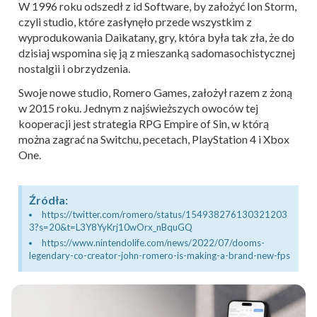
W 1996 roku odszedł z id Software, by założyć Ion Storm,
czyli studio, które zasłynęło przede wszystkim z
wyprodukowania Daikatany, gry, która była tak zła, że do
dzisiaj wspomina się ją z mieszanką sadomasochistycznej
nostalgii i obrzydzenia.
Swoje nowe studio, Romero Games, założył razem z żoną
w 2015 roku. Jednym z najświeższych owoców tej
kooperacji jest strategia RPG Empire of Sin, w którą
można zagrać na Switchu, pecetach, PlayStation 4 i Xbox
One.
Źródła:
https://twitter.com/romero/status/154938276130321203
3?s=20&t=L3Y8YyKrj10wOrx_nBquGQ
https://www.nintendolife.com/news/2022/07/dooms-
legendary-co-creator-john-romero-is-making-a-brand-new-fps