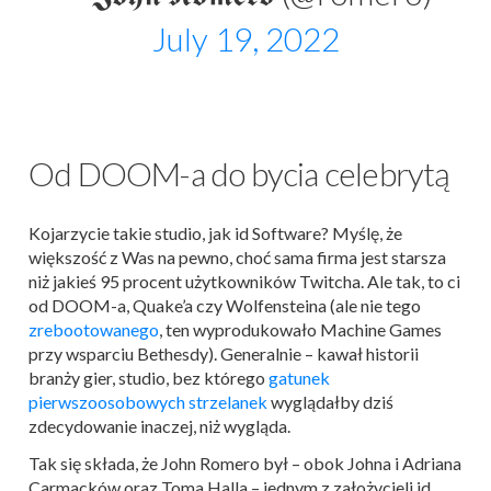
July 19, 2022
Od DOOM-a do bycia celebrytą
Kojarzycie takie studio, jak id Software? Myślę, że
większość z Was na pewno, choć sama firma jest starsza
niż jakieś 95 procent użytkowników Twitcha. Ale tak, to ci
od DOOM-a, Quake’a czy Wolfensteina (ale nie tego
zrebootowanego
, ten wyprodukowało Machine Games
przy wsparciu Bethesdy). Generalnie – kawał historii
branży gier, studio, bez którego
gatunek
pierwszoosobowych strzelanek
wyglądałby dziś
zdecydowanie inaczej, niż wygląda.
Tak się składa, że John Romero był – obok Johna i Adriana
Carmacków oraz Toma Halla – jednym z założycieli id