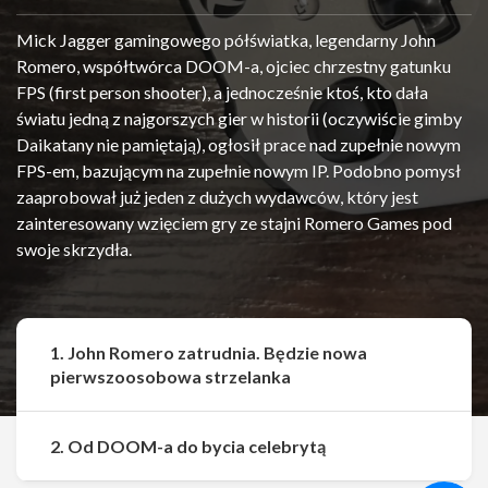
Mick Jagger gamingowego półświatka, legendarny John
Romero, współtwórca DOOM-a, ojciec chrzestny gatunku
FPS (first person shooter), a jednocześnie ktoś, kto dała
światu jedną z najgorszych gier w historii (oczywiście gimby
Daikatany nie pamiętają), ogłosił prace nad zupełnie nowym
FPS-em, bazującym na zupełnie nowym IP. Podobno pomysł
zaaprobował już jeden z dużych wydawców, który jest
zainteresowany wzięciem gry ze stajni Romero Games pod
swoje skrzydła.
1. John Romero zatrudnia. Będzie nowa
pierwszoosobowa strzelanka
Udostępnij
Udostępnij
2. Od DOOM-a do bycia celebrytą