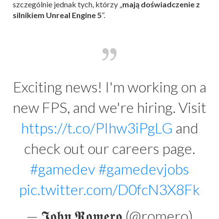
szczególnie jednak tych, którzy „
mają doświadczenie z
silnikiem Unreal Engine 5
”.
Exciting news! I'm working on a
new FPS, and we're hiring. Visit
https://t.co/PIhw3iPgLG
and
check out our careers page.
#gamedev
#gamedevjobs
pic.twitter.com/D0fcN3X8Fk
— 𝕵𝖔𝖍𝖓 𝕽𝖔𝖒𝖊𝖗𝖔 (@romero)