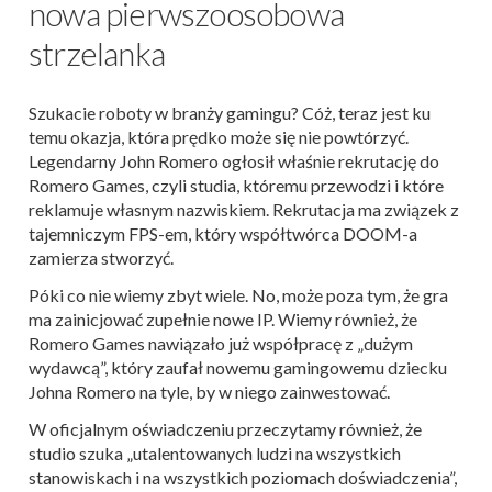
nowa pierwszoosobowa
strzelanka
Szukacie roboty w branży gamingu? Cóż, teraz jest ku
temu okazja, która prędko może się nie powtórzyć.
Legendarny John Romero ogłosił właśnie rekrutację do
Romero Games, czyli studia, któremu przewodzi i które
reklamuje własnym nazwiskiem. Rekrutacja ma związek z
tajemniczym FPS-em, który współtwórca DOOM-a
zamierza stworzyć.
Póki co nie wiemy zbyt wiele. No, może poza tym, że gra
ma zainicjować zupełnie nowe IP. Wiemy również, że
Romero Games nawiązało już współpracę z „dużym
wydawcą”, który zaufał nowemu gamingowemu dziecku
Johna Romero na tyle, by w niego zainwestować.
W oficjalnym oświadczeniu przeczytamy również, że
studio szuka „utalentowanych ludzi na wszystkich
stanowiskach i na wszystkich poziomach doświadczenia”,