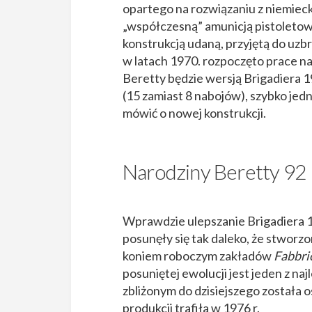
opartego na rozwiązaniu z niemiec
„współczesną” amunicją pistoletow
konstrukcją udaną, przyjętą do uzbro
w latach 1970. rozpoczęto prace na
Beretty będzie wersją Brigadiera
(15 zamiast 8 nabojów), szybko jedn
mówić o nowej konstrukcji.
Narodziny Beretty 92
Wprawdzie ulepszanie Brigadiera 
posunęły się tak daleko, że stworzo
koniem roboczym zakładów
Fabbri
posuniętej ewolucji jest jeden z na
zbliżonym do dzisiejszego została 
produkcji trafiła w 1976 r.