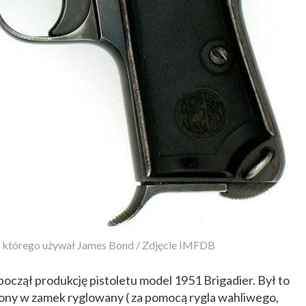
, którego używał James Bond / Zdjęcie IMFDB
czął produkcję pistoletu model 1951 Brigadier. Był to
ony w zamek ryglowany ( za pomocą rygla wahliwego,