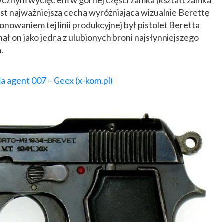
st najważniejszą cechą wyróżniająca wizualnie Berettę
onowaniem tej linii produkcyjnej był pistolet Beretta
nął on jako jedna z ulubionych broni najsłynniejszego
.
a agent 007 – Geex (x-kom.pl)