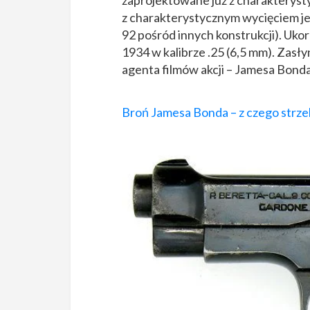
z charakterystycznym wycięciem je
92 pośród innych konstrukcji). Ukor
1934 w kalibrze .25 (6,5 mm). Zasły
agenta filmów akcji – Jamesa Bonda
Broń Jamesa Bonda – z czego strzel