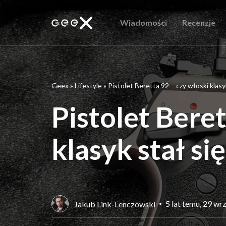
Wiadomości
Recenzje
Geex
»
Lifestyle
»
Pistolet Beretta 92 – czy włoski klasy
Pistolet Beret
klasyk stał si
5 lat temu, 29 wr
Jakub Link-Lenczowski