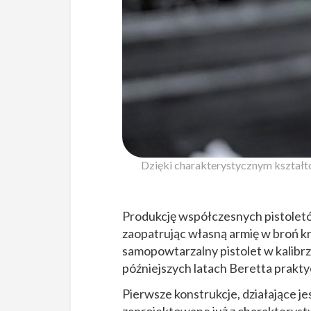
Dzięki charakterystycznym kształto
Produkcję współczesnych pistolet
zaopatrując własną armię w broń k
samopowtarzalny pistolet w kalibr
późniejszych latach Beretta prakt
Pierwsze konstrukcje, działające j
zaprojektowane już z charakteryst