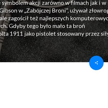
ię symbolem akcji zarówno w filmach jak i w
Gibson w „Zabójczej Broni”, używał złowrog
ale zagościł też najlepszych komputerowy
ch. Gdyby tego było mało ta broń
ta 1911 jako pistolet stosowany przez sił