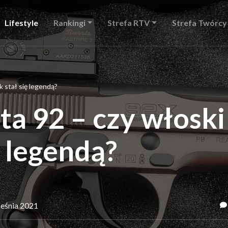
Lifestyle
Rankingi
Strefa RTV
Strefa Twórcy
k stał się legendą?
ta 92 – czy włoski
ę legendą?
ześnia 2021