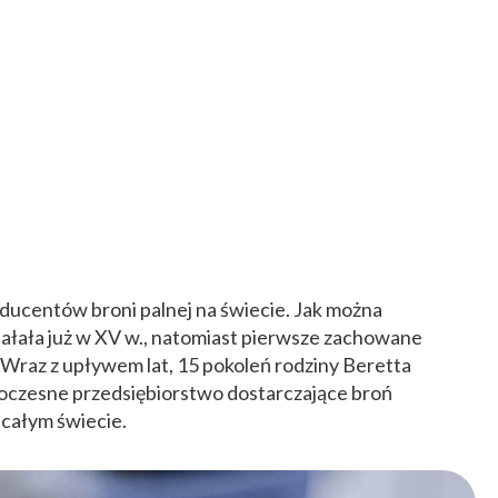
oducentów broni palnej na świecie. Jak można
ałała już w XV w., natomiast pierwsze zachowane
Wraz z upływem lat, 15 pokoleń rodziny Beretta
oczesne przedsiębiorstwo dostarczające broń
 całym świecie.