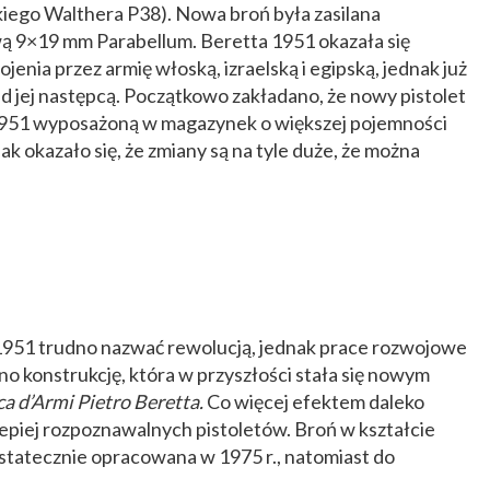
kiego Walthera P38). Nowa broń była zasilana
ą 9×19 mm Parabellum. Beretta 1951 okazała się
jenia przez armię włoską, izraelską i egipską, jednak już
d jej następcą. Początkowo zakładano, że nowy pistolet
 1951 wyposażoną w magazynek o większej pojemności
ak okazało się, że zmiany są na tyle duże, że można
1951 trudno nazwać rewolucją, jednak prace rozwojowe
no konstrukcję, która w przyszłości stała się nowym
ca d’Armi Pietro Beretta.
Co więcej efektem daleko
jlepiej rozpoznawalnych pistoletów. Broń w kształcie
ostatecznie opracowana w 1975 r., natomiast do