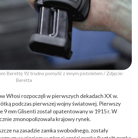
m Berettę 92 trudno pomylić z innym pistoletem / Zdjęcie:
Beretta
ów Włosi rozpoczęli w pierwszych dekadach XX w.
rótką podczas pierwszej wojny światowej. Pierwszy
ze 9 mm Glisenti został opatentowany w 1915 r. W
ycznie zmonopolizowała krajowy rynek.
eszcze na zasadzie zamka swobodnego, zostały
ycznym wycięciem w górnej części zamka (kształt zamka