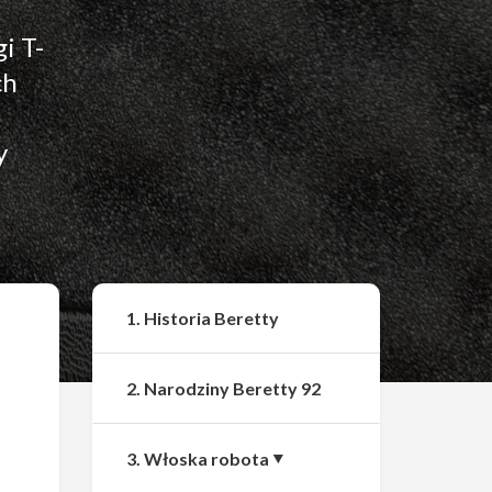
i T-
ch
y
Udostępnij
1. Historia Beretty
2. Narodziny Beretty 92
3. Włoska robota