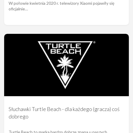
W połowie kwietnia 2020 r. telewizory Xiaomi pojawiły się
oficjalnie…
Słuchawki Turtle Beach - dla każdego (gracza) coś
dobrego
Turtle Beach to marka bardzo dobrze znana u naszych