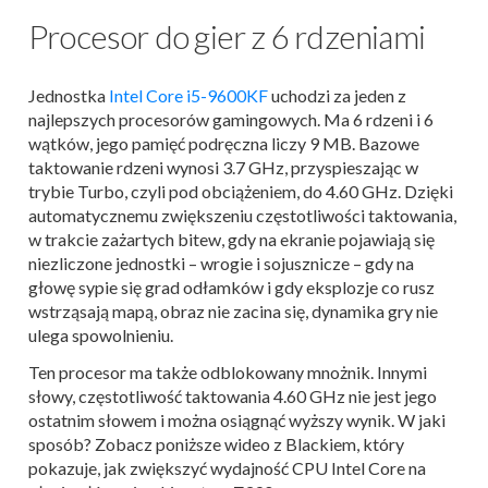
Procesor do gier z 6 rdzeniami
Jednostka
Intel Core i5-9600KF
uchodzi za jeden z
najlepszych procesorów gamingowych. Ma 6 rdzeni i 6
wątków, jego pamięć podręczna liczy 9 MB. Bazowe
taktowanie rdzeni wynosi 3.7 GHz, przyspieszając w
trybie Turbo, czyli pod obciążeniem, do 4.60 GHz. Dzięki
automatycznemu zwiększeniu częstotliwości taktowania,
w trakcie zażartych bitew, gdy na ekranie pojawiają się
niezliczone jednostki – wrogie i sojusznicze – gdy na
głowę sypie się grad odłamków i gdy eksplozje co rusz
wstrząsają mapą, obraz nie zacina się, dynamika gry nie
ulega spowolnieniu.
Ten procesor ma także odblokowany mnożnik. Innymi
słowy, częstotliwość taktowania 4.60 GHz nie jest jego
ostatnim słowem i można osiągnąć wyższy wynik. W jaki
sposób? Zobacz poniższe wideo z Blackiem, który
pokazuje, jak zwiększyć wydajność CPU Intel Core na