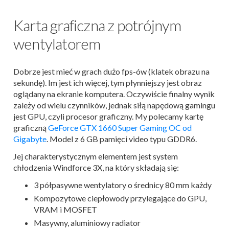
Karta graficzna z potrójnym
wentylatorem
Dobrze jest mieć w grach dużo fps-ów (klatek obrazu na
sekundę). Im jest ich więcej, tym płynniejszy jest obraz
oglądany na ekranie komputera. Oczywiście finalny wynik
zależy od wielu czynników, jednak siłą napędową gamingu
jest GPU, czyli procesor graficzny. My polecamy kartę
graficzną
GeForce GTX 1660 Super Gaming OC od
Gigabyte
. Model z 6 GB pamięci video typu GDDR6.
Jej charakterystycznym elementem jest system
chłodzenia Windforce 3X, na który składają się:
3 półpasywne wentylatory o średnicy 80 mm każdy
Kompozytowe ciepłowody przylegające do GPU,
VRAM i MOSFET
Masywny, aluminiowy radiator