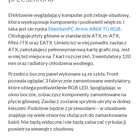
Efektownie wyglądający komputer potrzebuje obudowy,
która wyeksponuje komponenty i podświetli wnętrze. I
taka jest skrzynka
SilentiumPC Armis AR6X TG RGB
.
Obsługuje płyty główne w standardzie ATX, m-ATX,
Mini-ITX oraz EATX. Umieścisz w niej ponadto zasilacz
ATX, zainstalujesz pełnowymiarową kartę graficzną. Jest
w niej też miejsce na 7 kart rozszerzeń, 3 wentylatory 120
mm oraz radiatory chłodzenia wodnego.
Przedni o boczny panel wykonane są ze szkła. Front
pozwala oglądać 3 fabrycznie zamontowane wentylatory,
które obiega podświetlenie RGB LED. Spoglądając w
okno boczne, zobaczysz komponenty zamontowane na
płycie głównej. Zasilacz zostanie sprytnie ukryty w dolnej
kieszeni. Podobnie będzie z przewodami – w obudowie
znajduje się wiele otworów służących do zamaskowania
kabli. Nie będą widoczne i nie będą zaburzać cyrkulacji
powietrza wewnątrz obudowy.