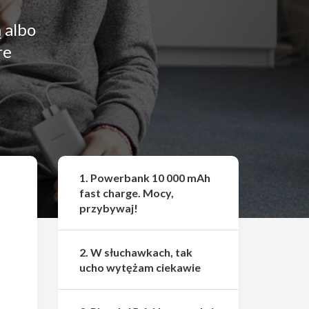
 albo
re
Udostępnij
1. Powerbank 10 000 mAh
fast charge. Mocy,
przybywaj!
2. W słuchawkach, tak
ucho wytężam ciekawie