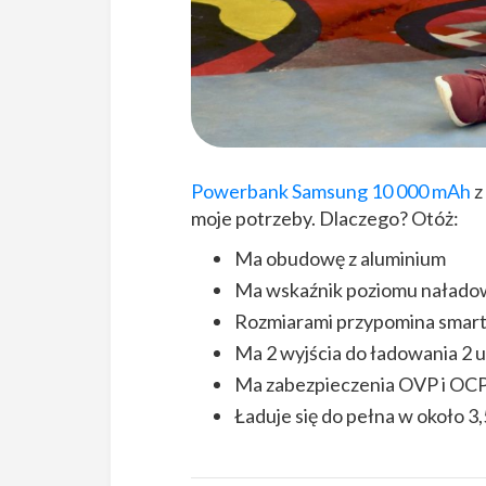
Powerbank Samsung 10 000 mAh
z
moje potrzeby. Dlaczego? Otóż:
Ma obudowę z aluminium
Ma wskaźnik poziomu nałado
Rozmiarami przypomina smar
Ma 2 wyjścia do ładowania 2 
Ma zabezpieczenia OVP i OC
Ładuje się do pełna w około 3