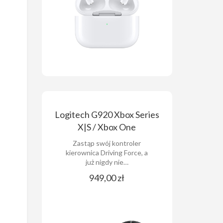
Logitech G920 Xbox Series
X|S / Xbox One
Zastąp swój kontroler
kierownica Driving Force, a
już nigdy nie…
949,00 zł