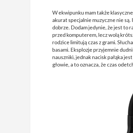
W ekwipunku mam także klasyczn
akurat specjalnie muzyczne nie są. 
dobrze. Dodam jedynie, że jest to ra
przed komputerem, lecz wolą króts
rodzice limitują czas z grami. Słuc
basami. Eksplozje przyjemnie dudni
nauszniki, jednak nacisk pałąka jes
głowie, a to oznacza, że czas odet