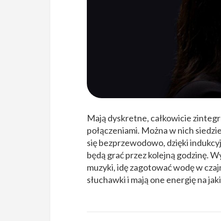
Mają dyskretne, całkowicie zinte
połączeniami. Można w nich siedzi
się bezprzewodowo, dzięki indukcyj
będą grać przez kolejną godzinę. Wy
muzyki, idę zagotować wodę w czaj
słuchawki i mają one energię na jak