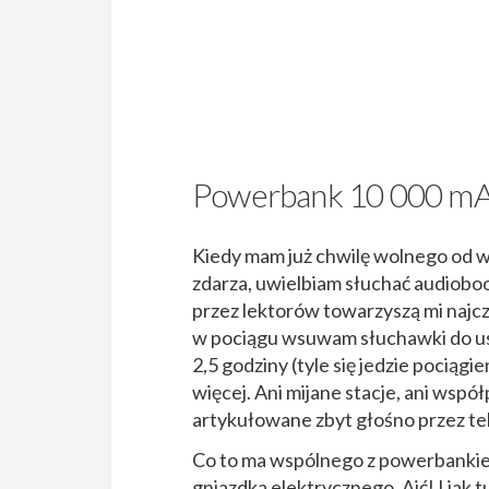
Powerbank 10 000 mAh 
Kiedy mam już chwilę wolnego od ws
zdarza, uwielbiam słuchać audioboo
przez lektorów towarzyszą mi najc
w pociągu wsuwam słuchawki do uszu
2,5 godziny (tyle się jedzie pociągi
więcej. Ani mijane stacje, ani wspó
artykułowane zbyt głośno przez te
Co to ma wspólnego z powerbankiem
gniazdka elektrycznego. Ajć! I jak