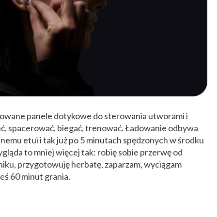
growane panele dotykowe do sterowania utworami i
eć, spacerować, biegać, trenować. Ładowanie odbywa
nemu etui i tak już po 5 minutach spędzonych w środku
gląda to mniej więcej tak: robię sobie przerwę od
niku, przygotowuję herbatę, zaparzam, wyciągam
ieś 60 minut grania.