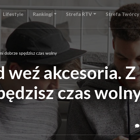
Lifestyle
Rankingi
Strefa RTV
Strefa Twórcy
mi dobrze spędzisz czas wolny
 weź akcesoria. Z
pędzisz czas woln