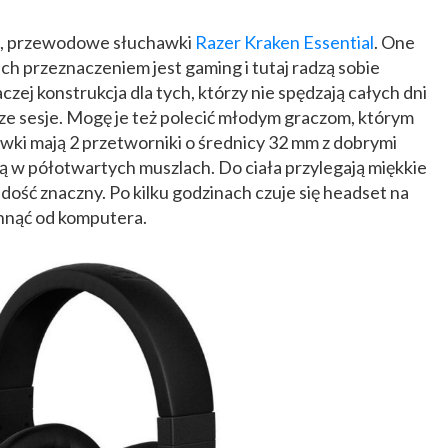
e, przewodowe słuchawki
Razer Kraken Essential
. One
Ich przeznaczeniem jest gaming i tutaj radzą sobie
czej konstrukcja dla tych, którzy nie spędzają całych dni
ze sesje. Mogę je też polecić młodym graczom, którym
hawki mają 2 przetworniki o średnicy 32 mm z dobrymi
ą w półotwartych muszlach. Do ciała przylegają miękkie
t dość znaczny. Po kilku godzinach czuje się headset na
chnąć od komputera.