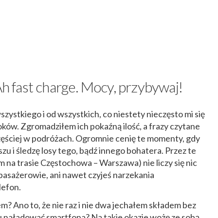
fast charge. Mocy, przybywaj!
zystkiego i od wszystkich, co niestety nieczęsto mi się
ków. Zgromadziłem ich pokaźną ilość, a frazy czytane
zęściej w podróżach. Ogromnie cenię te momenty, gdy
 i śledzę losy tego, bądź innego bohatera. Przez te
em na trasie Częstochowa – Warszawa) nie liczy się nic
łpasażerowie, ani nawet czyjeś narzekania
lefon.
? Ano to, że nie raz i nie dwa jechałem składem bez
 tu naładować smartfona? Na takie okazje wożę ze sobą