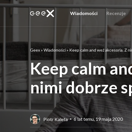
Wiadomości
Recenzje
Geex
»
Wiadomości
»
Keep calm and weź akcesoria. Z ni
Keep calm and
nimi dobrze s
6 lat temu, 19 maja 2020
Piotr Kaleta