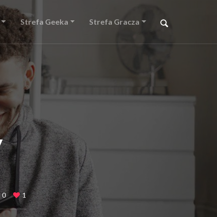
Strefa Geeka
Strefa Gracza
y
0
1