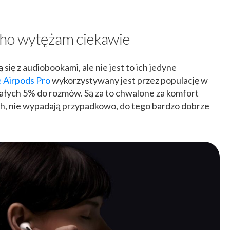
cho wytężam ciekawie
się z audiobookami, ale nie jest to ich jedyne
 Airpods Pro
wykorzystywany jest przez populację w
ałych 5% do rozmów. Są za to chwalone za komfort
ch, nie wypadają przypadkowo, do tego bardzo dobrze